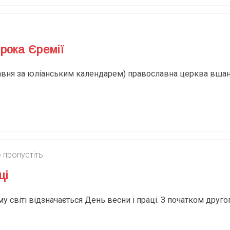
рока Єремії
равня за юліанським календарем) православна церква вшано
 пропустіть
ці
у світі відзначається День весни і праці. З початком друг