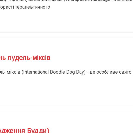
ористі терапевтичного
ь пудель-міксів
-міксів (International Doodle Dog Day) - це особливе свято
одження Будди)