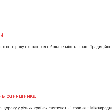
ки
кожного року охоплює все більше міст та країн. Традиційн
нь соняшника
о щороку у різних країнах святкують 1 травня – Міжнародн