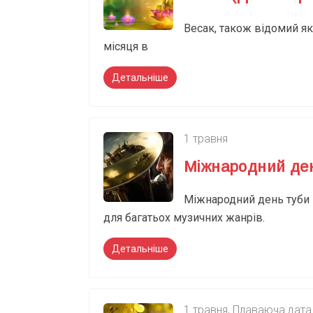
Весак, також відомий як
місяця в
Детальніше
1 травня
Міжнародний де
Міжнародний день туби 
для багатьох музичних жанрів.
Детальніше
1 травня
,
Плаваюча дата