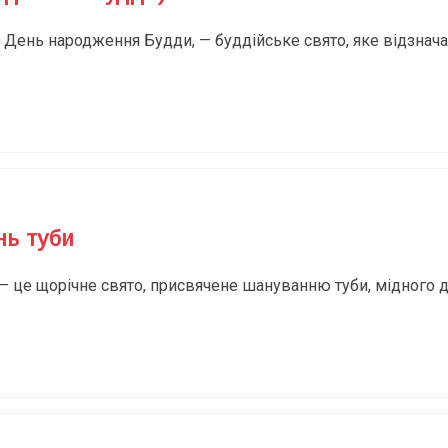
 День народження Будди, — буддійське свято, яке відзнача
нь туби
– це щорічне свято, присвячене шануванню туби, мідного 