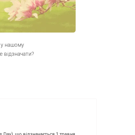
е у нашому
те відзначати?
 Day), що відзначається 1 травня