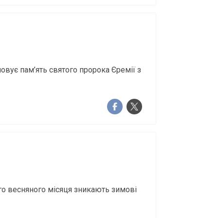
вує пам’ять святого пророка Єремії з
ого весняного місяця зникають зимові