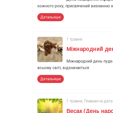
кожного року, присвячений визнанню к
Детальніше
1 травня
Міжнародний ден
Міжнародний день пудель
всьому світі, відзначається
Детальніше
1 травня
,
Плаваюча дата
Весак (День нар