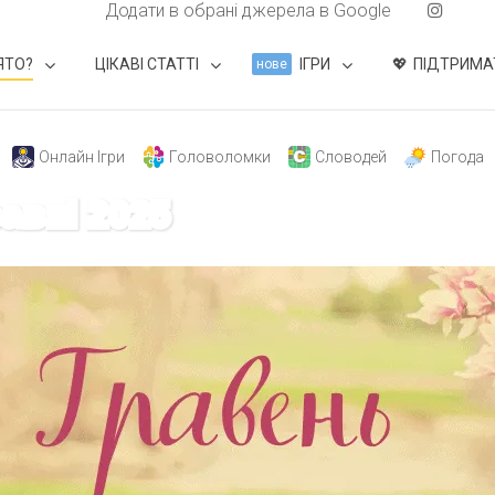
Додати в обрані джерела в Google
ЯТО?
ЦІКАВІ СТАТТІ
ІГРИ
ПІДТРИМА
нове
Онлайн Ігри
Головоломки
Словодей
Погода
равні 2025