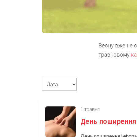
Весну вже не с
травневому
ка
1 травня
День поширення 
День поширення інформац