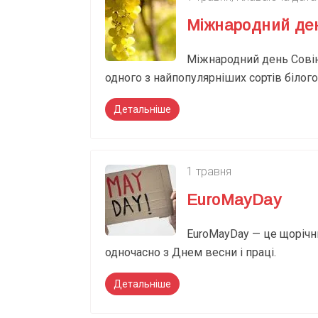
Міжнародний ден
Міжнародний день Совін
одного з найпопулярніших сортів білог
Детальніше
1 травня
EuroMayDay
EuroMayDay — це щорічни
одночасно з Днем весни і праці.
Детальніше