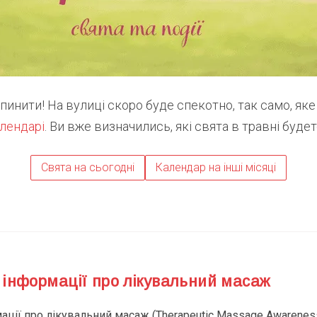
пинити! На вулиці скоро буде спекотно, так само, як
лендарі
. Ви вже визначились, які свята в травні буде
Свята на сьогодні
Календар на інші місяці
інформації про лікувальний масаж
ії про лікувальний масаж (Therapeutic Massage Awareness