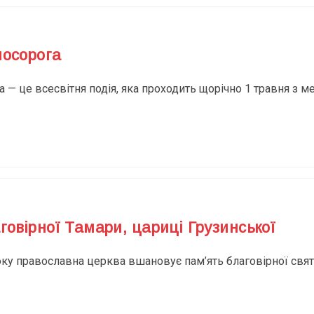
носорога
 — це всесвітня подія, яка проходить щорічно 1 травня з 
говірної Тамари, цариці Грузинської
оку православна церква вшановує пам’ять благовірної свято