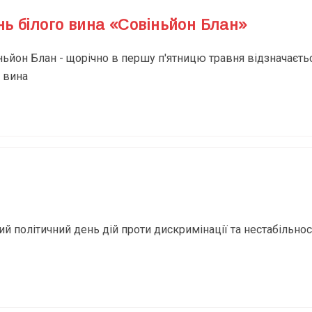
ь білого вина «Совіньйон Блан»
ьйон Блан - щорічно в першу п'ятницю травня відзначаєт
о вина
й політичний день дій проти дискримінації та нестабільност