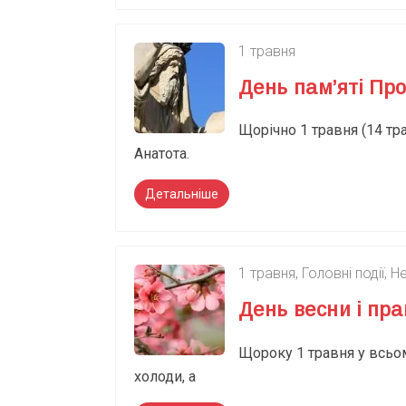
1 травня
День пам’яті Про
Щорічно 1 травня (14 т
Анатота.
Детальніше
1 травня
,
Головні події
,
Не
День весни і пра
Щороку 1 травня у всьом
холоди, а