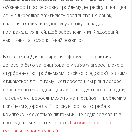
обізнаності про серйозну проблему депресії у дітей. Цей
день підкреслює важливість розпізнавання ознак,
надання підтримки та доступу до лікування для
постраждалих дітей, щоб забезпечити їхній здоровий
емоційний та психологічний розвиток.
Відзначення Дня поширення інформації про дитячу
депресію було започатковано у зв’язку зі зростаючою
стурбованістю проблемами психічного здоров’я, з якими
стикаються діти, в тому числі зростанням рівня депресії
серед молодих людей. Цей день нагадує про те, що діти,
так само як і дорослі, можуть мати серйозні проблеми з
психічним здоров’ям, і що існує гостра потреба в
комплексних системах підтримки. Це подія повʼязана з
проведенням 7 травня також
Дня обізнаності про
ментальне здоров’я дітей
.