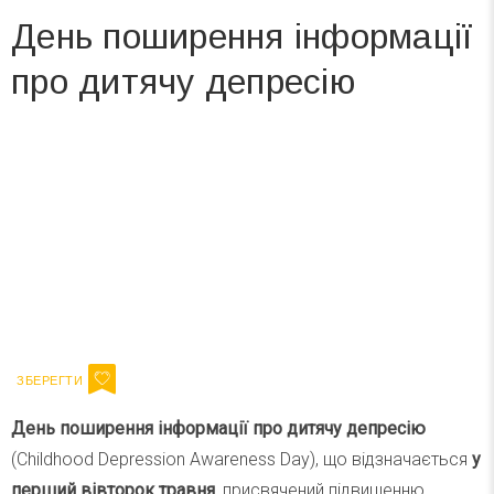
День поширення інформації
про дитячу депресію
Вже 6 років DAY TODAY складає для вас «
Список свят на день
». Підписуйтесь на щоденну розсилку
зручним для вас способом.
Телеграм
Інстаграм
Ваш імейл
Підписатися
Email
День поширення інформації про дитячу депресію
(Childhood Depression Awareness Day), що відзначається
у
перший вівторок травня
, присвячений підвищенню