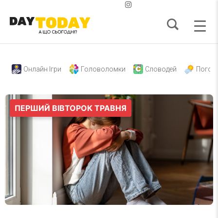
Онлайн Ігри
Головоломки
Словодей
Погод