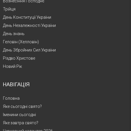
Вознесіння Господнє
Трійця
День Конституції України
День Незалежності України
День знань
Геловін (Хелловін)
День Збройних Сил України
Різдво Христове
Новий Рік
НАВІГАЦІЯ
Головна
Яке сьогодні свято?
Іменини сьогодні
Яке завтра свято?