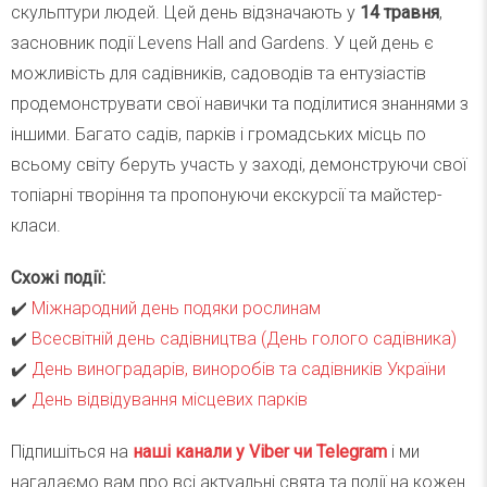
скульптури людей. Цей день відзначають у
14 травня
,
засновник події Levens Hall and Gardens. У цей день є
можливість для садівників, садоводів та ентузіастів
продемонструвати свої навички та поділитися знаннями з
іншими. Багато садів, парків і громадських місць по
всьому світу беруть участь у заході, демонструючи свої
топіарні творіння та пропонуючи екскурсії та майстер-
класи.
Схожі події:
✔️
Міжнародний день подяки рослинам
✔️
Всесвітній день садівництва (День голого садівника)
✔️
День виноградарів, виноробів та садівників України
✔️
День відвідування місцевих парків
Підпишіться на
наші канали у Viber чи Telegra
m
і ми
нагадаємо вам про всі актуальні свята та події на кожен