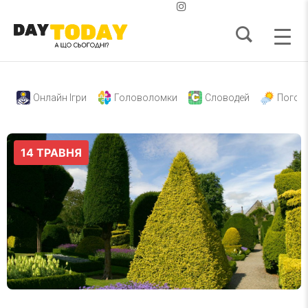
Онлайн Ігри
Головоломки
Словодей
Погод