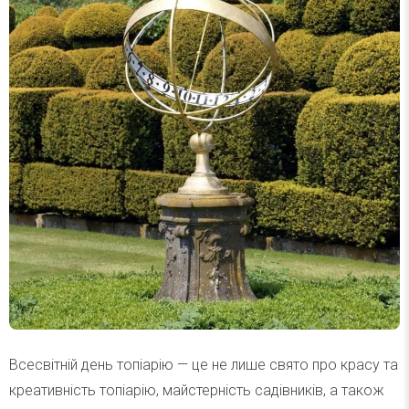
Всесвітній день топіарію — це не лише свято про красу та
креативність топіарію, майстерність садівників, а також