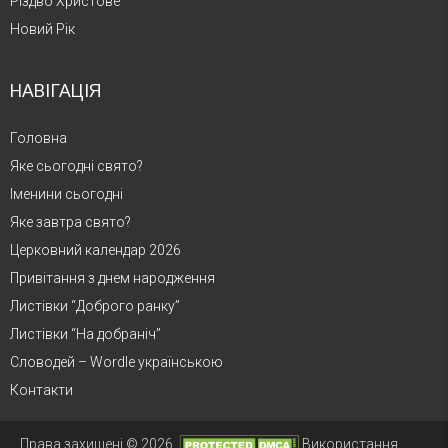
Різдво Христове
Новий Рік
НАВІГАЦІЯ
Головна
Яке сьогодні свято?
Іменини сьогодні
Яке завтра свято?
Церковний календар 2026
Привітання з днем народження
Листівки “Доброго ранку”
Листівки “На добраніч”
Словодей – Wordle українською
Контакти
Права захищені © 2026.
Використання