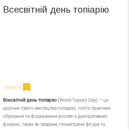
Всесвітній день топіарію
Вже 6 років DAY TODAY складає для вас «
Список свят на день
». Підписуйтесь на щоденну розсилку
зручним для вас способом.
Телеграм
Інстаграм
Ваш імейл
Підписатися
Email
Всесвітній день топіарію
(World Topiary Day) — це
щорічне свято мистецтва топіарію, тобто практики
обрізання та формування рослин у декоративних
формах, таких як тварини, геометричні фігури та