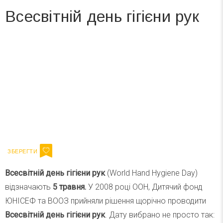
Всесвітній день гігієни рук
Вже 6 років DAY TODAY складає для вас «
Список свят на день
». Підписуйтесь на щоденну розсилку
зручним для вас способом.
Телеграм
Інстаграм
Ваш імейл
Підписатися
Email
Всесвітній день гігієни рук
(World Hand Hygiene Day)
відзначають
5 травня.
У 2008 році ООН, Дитячий фонд
ЮНІСЕФ та ВООЗ прийняли рішення щорічно проводити
Всесвітній день гігієни рук
. Дату вибрано не просто так: