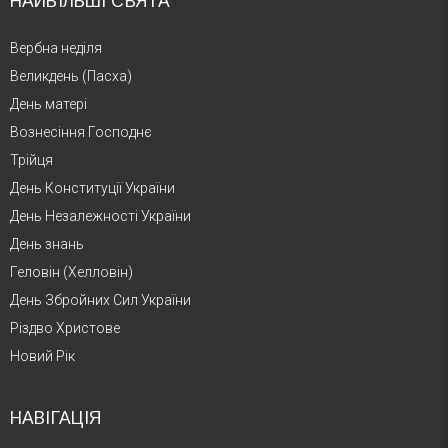
НАЙБІЛЬШІ СВЯТА
Вербна неділя
Великдень (Пасха)
День матері
Вознесіння Господнє
Трійця
День Конституції України
День Незалежності України
День знань
Геловін (Хелловін)
День Збройних Сил України
Різдво Христове
Новий Рік
НАВІГАЦІЯ