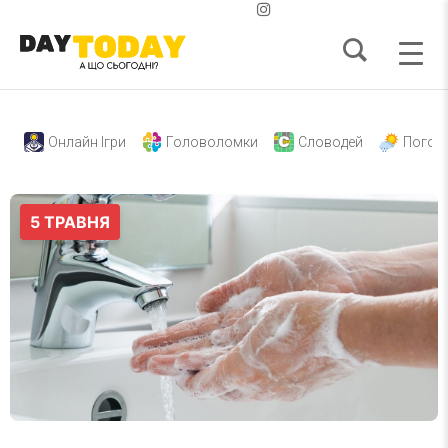
Онлайн Ігри
Головоломки
Словодей
Погод