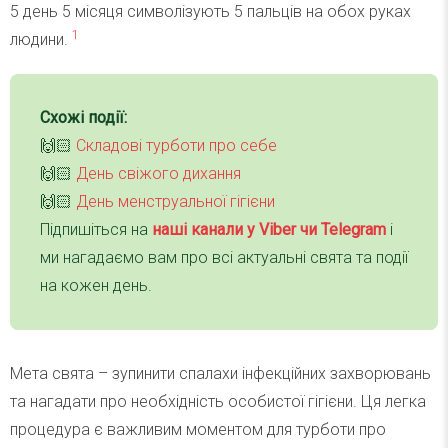
5 день 5 місяця символізують 5 пальців на обох руках
1
людини.
Схожі події:
🙌🏻
Складові турботи про себе
🙌🏻
День свіжого дихання
🙌🏻
День менструальної гігієни
Підпишіться на
наші канали у Viber чи Telegra
m
і
ми нагадаємо вам про всі актуальні свята та події
на кожен день.
Мета свята – зупинити спалахи інфекційних захворювань
та нагадати про необхідність особистої гігієни. Ця легка
процедура є важливим моментом для турботи про