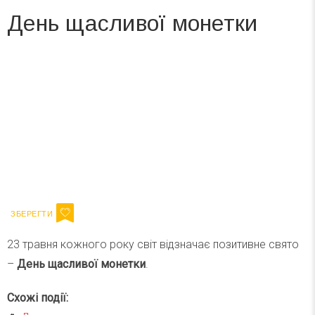
День щасливої монетки
Вже 6 років DAY TODAY складає для вас «
Список свят на день
». Підписуйтесь на щоденну розсилку
зручним для вас способом.
Телеграм
Інстаграм
Ваш імейл
Підписатися
Email
23 травня кожного року світ відзначає позитивне свято
–
День щасливої монетки
.
Схожі події: