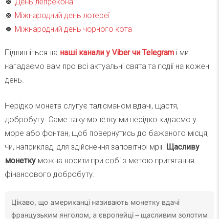
🍀
День лепрекона
🍀
Міжнародний день лотереї
🍀
Міжнародний день чорного кота
Підпишіться на
наші канали у Viber чи Telegra
m
і ми
нагадаємо вам про всі актуальні свята та події на кожен
день.
Нерідко монета слугує талісманом вдачі, щастя,
добробуту. Саме таку монетку ми нерідко кидаємо у
море або фонтан, щоб повернутись до бажаного місця,
чи, наприклад, для здійснення заповітної мрії.
Щасливу
монетку
можна носити при собі з метою притягання
фінансового добробуту.
Цікаво, що американці називають монетку вдачі
французьким янголом, а європейці – щасливим золотим