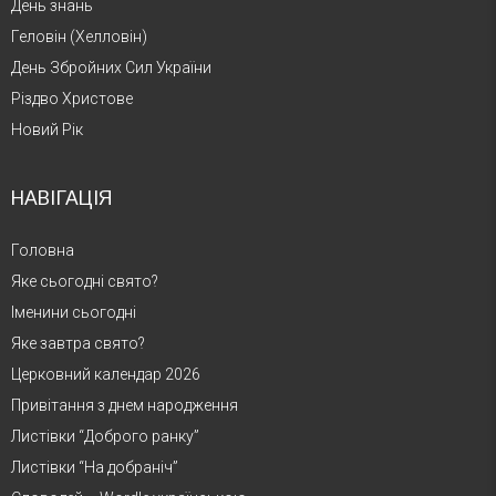
День знань
Геловін (Хелловін)
День Збройних Сил України
Різдво Христове
Новий Рік
НАВІГАЦІЯ
Головна
Яке сьогодні свято?
Іменини сьогодні
Яке завтра свято?
Церковний календар 2026
Привітання з днем народження
Листівки “Доброго ранку”
Листівки “На добраніч”