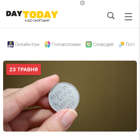
Онлайн Ігри
Головоломки
Словодей
Погод