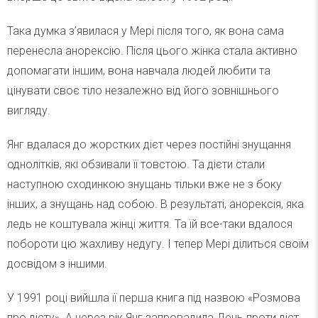
Така думка з’явилася у Мері після того, як вона сама
перенесла анорексію. Після цього жінка стала активно
допомагати іншим, вона навчала людей любити та
цінувати своє тіло незалежно від його зовнішнього
вигляду.
Янг вдалася до жорстких дієт через постійні знущання
однолітків, які обзивали її товстою. Та дієти стали
наступною сходинкою знущань тільки вже не з боку
інших, а знущань над собою. В результаті, анорексія, яка
ледь не коштувала жінці життя. Та їй все-таки вдалося
побороти цю жахливу недугу. І тепер Мері ділиться своїм
досвідом з іншими.
У 1991 році вийшла її перша книга під назвою «Розмова
про дієту». А через рік Янг запровадила День проти дієт