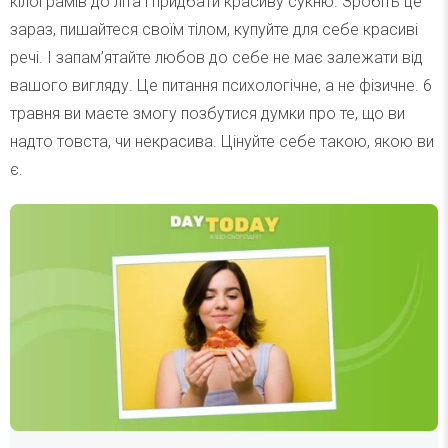
кілограмів до літа і придбати красиву сукню. Зробіть це
зараз, пишайтеся своїм тілом, купуйте для себе красиві
речі. І запам’ятайте любов до себе не має залежати від
вашого вигляду. Це питання психологічне, а не фізичне. 6
травня ви маєте змогу позбутися думки про те, що ви
надто товста, чи некрасива. Цінуйте себе такою, якою ви
є.