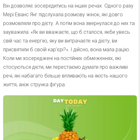
Він дозволяє зосередитись на інших речах. Одного разу
Мері Еванс Янг підслухала розмову жінок, які довго
розмовляли про дієту. А потім вона звернулася до них та
зауважила: «Як ви вважаєте, що б сталося, якби увесь
свій час та енергію, яку ви витрачаєте на дієту, ви
присвятили б своїй кар’єрі?». І дійсно, вона мала рацію.
Коли ми зосереджені на постійних обмеженнях, які
стосуються дієти, ми перестаємо думати про важливі
речі, які набагато більше впливають на якість нашого
життя, аніж струнка фігура.