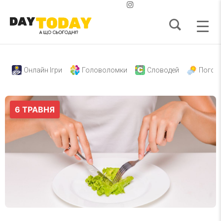
Онлайн Ігри
Головоломки
Словодей
Погод