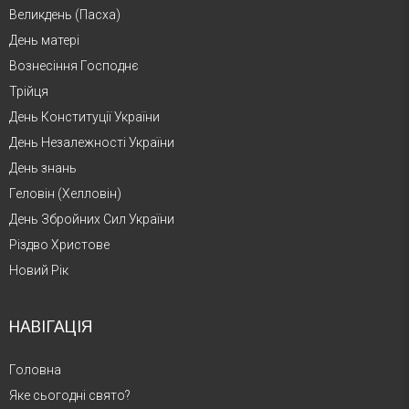
Великдень (Пасха)
День матері
Вознесіння Господнє
Трійця
День Конституції України
День Незалежності України
День знань
Геловін (Хелловін)
День Збройних Сил України
Різдво Христове
Новий Рік
НАВІГАЦІЯ
Головна
Яке сьогодні свято?