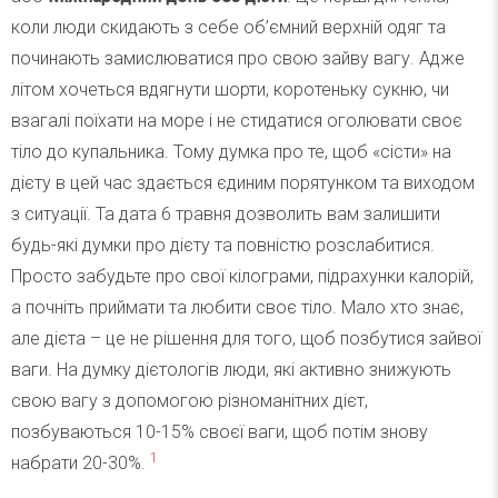
коли люди скидають з себе об’ємний верхній одяг та
починають замислюватися про свою зайву вагу. Адже
літом хочеться вдягнути шорти, коротеньку сукню, чи
взагалі поїхати на море і не стидатися оголювати своє
тіло до купальника. Тому думка про те, щоб «сісти» на
дієту в цей час здається єдиним порятунком та виходом
з ситуації. Та дата 6 травня дозволить вам залишити
будь-які думки про дієту та повністю розслабитися.
Просто забудьте про свої кілограми, підрахунки калорій,
а почніть приймати та любити своє тіло. Мало хто знає,
але дієта – це не рішення для того, щоб позбутися зайвої
ваги. На думку дієтологів люди, які активно знижують
свою вагу з допомогою різноманітних дієт,
позбуваються 10-15% своєї ваги, щоб потім знову
1
набрати 20-30%.