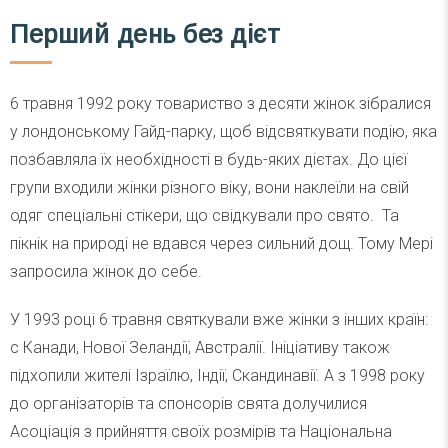
Перший день без дієт
6 травня 1992 року товариство з десяти жінок зібралися
у лондонському Гайд-парку, щоб відсвяткувати подію, яка
позбавляла їх необхідності в будь-яких дієтах. До цієї
групи входили жінки різного віку, вони наклеїли на свій
одяг спеціальні стікери, що свідкували про свято. Та
пікнік на природі не вдався через сильний дощ. Тому Мері
запросила жінок до себе.
У 1993 році 6 травня святкували вже жінки з інших країн:
с Канади, Нової Зеландії, Австралії. Ініціативу також
підхопили жителі Ізраїлю, Індії, Скандинавії. А з 1998 року
до організаторів та спонсорів свята долучилися
Асоціація з прийняття своїх розмірів та Національна