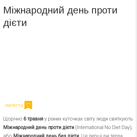
Міжнародний день проти
дієти
Вже 6 років DAY TODAY складає для вас «
Список свят на день
». Підписуйтесь на щоденну розсилку
зручним для вас способом.
Телеграм
Інстаграм
Ваш імейл
Підписатися
Email
Щорічно
6 травня
у різних куточках світу люди святкують
Міжнародний день проти дієти
(International No Diet Day),
або
Міжнародний день без дієти
. Це перші дні тепла,