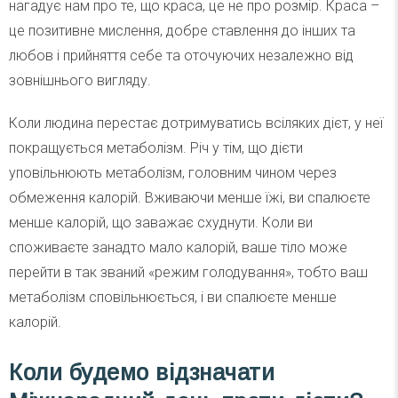
нагадує нам про те, що краса, це не про розмір. Краса –
це позитивне мислення, добре ставлення до інших та
любов і прийняття себе та оточуючих незалежно від
зовнішнього вигляду.
Коли людина перестає дотримуватись всіляких дієт, у неї
покращується метаболізм. Річ у тім, що дієти
уповільнюють метаболізм, головним чином через
обмеження калорій. Вживаючи менше їжі, ви спалюєте
менше калорій, що заважає схуднути. Коли ви
споживаєте занадто мало калорій, ваше тіло може
перейти в так званий «режим голодування», тобто ваш
метаболізм сповільнюється, і ви спалюєте менше
калорій.
Коли будемо відзначати