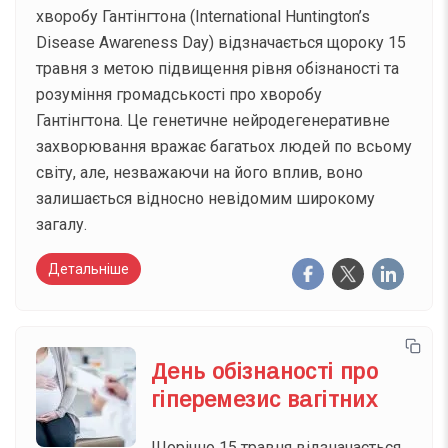
хворобу Гантінгтона (International Huntington’s
Disease Awareness Day) відзначається щороку 15
травня з метою підвищення рівня обізнаності та
розуміння громадськості про хворобу
Гантінгтона. Це генетичне нейродегенеративне
захворювання вражає багатьох людей по всьому
світу, але, незважаючи на його вплив, воно
залишається відносно невідомим широкому
загалу.
Детальніше
День обізнаності про
гіперемезис вагітних
Щорічно 15 травня відзначається