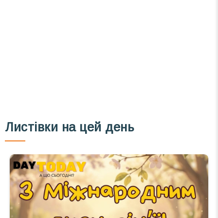
розсилку зручним для вас способом.
Телеграм
Інстаграм
Email
Підписатися
Ваш імейл
Листівки на цей день