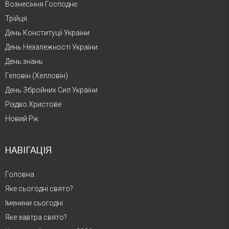
Вознесіння Господнє
Трійця
День Конституції України
День Незалежності України
День знань
Геловін (Хелловін)
День Збройних Сил України
Різдво Христове
Новий Рік
НАВІГАЦІЯ
Головна
Яке сьогодні свято?
Іменини сьогодні
Яке завтра свято?