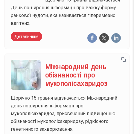
День поширення інформації про важку форму
ранкової нудоти, яка називається гіперемезис
вагітних.
Детальніше
Міжнародний день
обізнаності про
мукополісахаридоз
Щорічно 15 травня відзначається Міжнародний
день поширення інформації про
мукополісахаридоз, присвячений підвищенню
обізнаності мукополісахаридозу, рідкісного
генетичного захворювання.