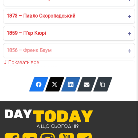
1873 – Павло Скоропадський
1859 – П’єр Кюрі
1856 – Френк Баум
1845 – Ілля Мечников