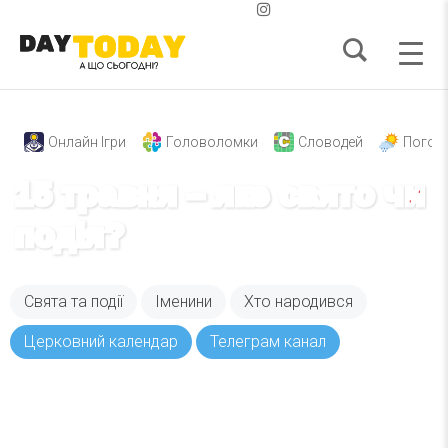
Онлайн Ігри
Головоломки
Словодей
Погод
15 травня – яке свято чи
подія?
Свята та події
Іменини
Хто народився
Церковний календар
Телеграм канал
Вже 6 років DAY TODAY складає для вас «
Список свят на день
». Підписуйтесь на щоденну
розсилку зручним для вас способом.