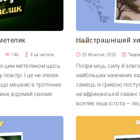
метелик
Найстрашніший хи
146
4 хв читати
25 Жовтня, 2025
Твар
о з цим метеликом щось
Попри міць, силу й злаг
повітрі. І це не ілюзія.
найбільших наземних хи
, що мешкає в тропічних
самець із гривою поступ
ики, відомий своїми
на африканській савані.
вселяє інша істота — люд