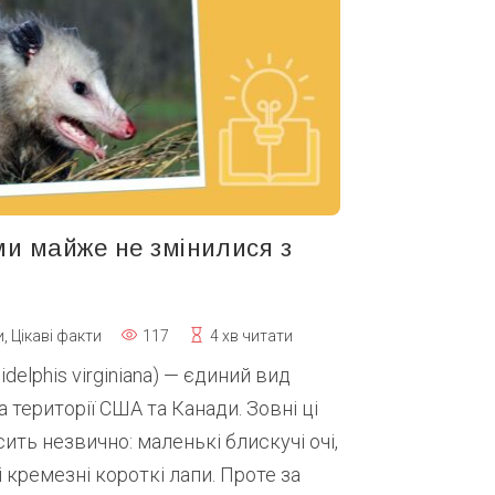
ми майже не змінилися з
и
,
Цікаві факти
117
4 хв читати
elphis virginiana) — єдиний вид
 території США та Канади. Зовні ці
ть незвично: маленькі блискучі очі,
 і кремезні короткі лапи. Проте за