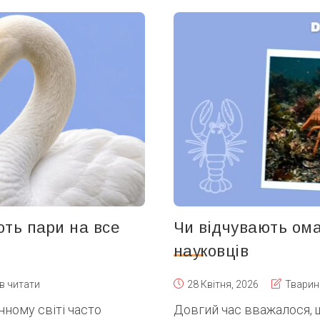
ють пари на все
Чи відчувають ома
науковців
хв читати
28 Квітня, 2026
Тварин
нному світі часто
Довгий час вважалося, щ