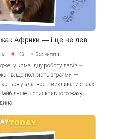
жак Африки — і це не лев
ини
153
5 хв читати
оджену командну роботу левів —
жаків, що полюють зграями, —
ається у здатності викликати страх
 Найбільше інстинктивного жаху
ина...