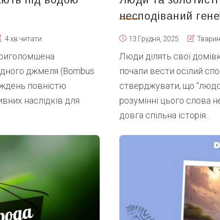
несподіваний гене
4 хв читати
13 Грудня, 2025
Твари
 приголомшена
Люди ділять свої домівки
ідного джмеля (Bombus
почали вести осілий спо
тиждень повністю
стверджувати, що “людс
ивних наслідків для
розумінні цього слова н
довга спільна історія...