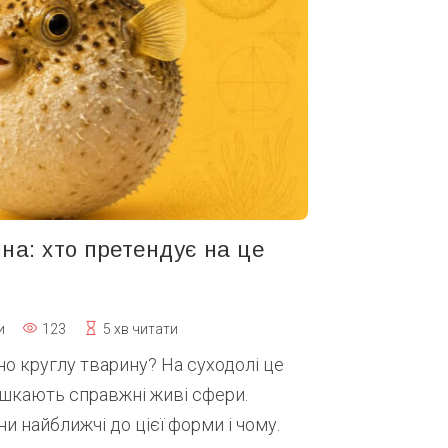
на: хто претендує на це
и
123
5 хв читати
о круглу тварину? На суходолі це
мешкають справжні живі сфери.
и найближчі до цієї форми і чому.