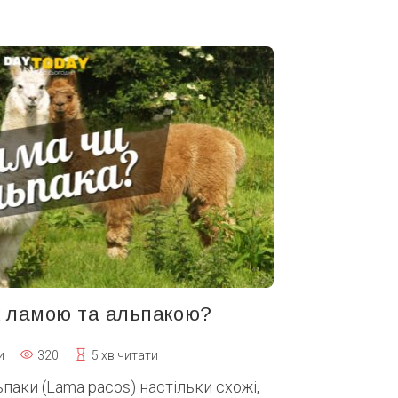
ж ламою та альпакою?
и
320
5 хв читати
ьпаки (Lama pacos) настільки схожі,