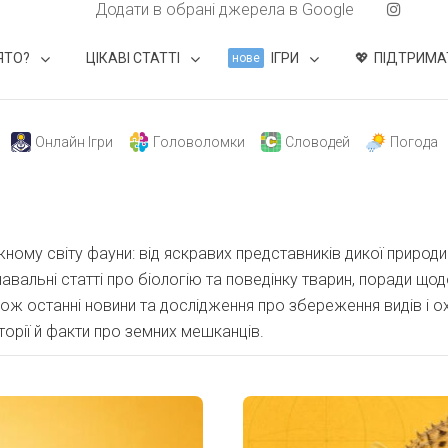
Додати в обрані джерела в Google
ЯТО?
ЦІКАВІ СТАТТІ
ІГРИ
ПІДТРИМА
нове
Онлайн Ігри
Головоломки
Словодей
Погода
ному світу фауни: від яскравих представників дикої природи
навальні статті про біологію та поведінку тварин, поради що
ож останні новини та дослідження про збереження видів і 
сторії й факти про земних мешканців.