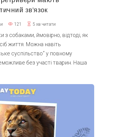
тичний зв’язок
ни
121
5 хв читати
 з собаками, ймовірно, відтоді, як
сіб життя. Можна навіть
ьке суспільство” у повному
еможливе без участі тварин. Наша