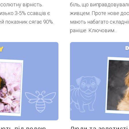
бсолютну вірність.
біль, що виправдовувало
изько 3-5% ссавців є
живцем. Проте нове дос
ей показник сягає 90%.
мають набагато складні
раніше. Ключовим...
ають під водою
Люди та золотист