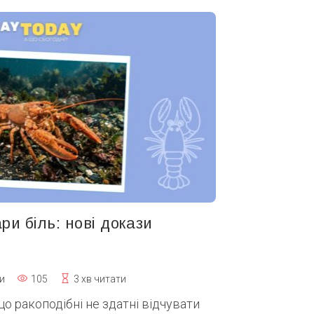
ри біль: нові докази
и
105
3 хв читати
о ракоподібні не здатні відчувати