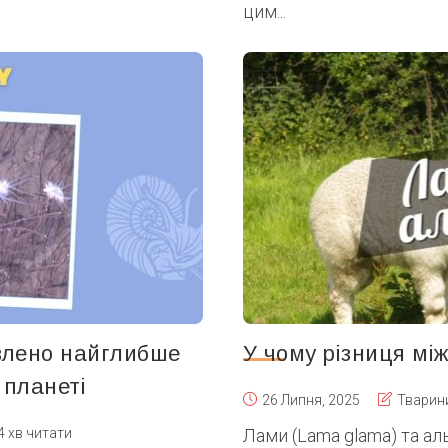
цим...
явлено найглибше
У чому різниця мі
 планеті
26 Липня, 2025
Тварин
4 хв читати
Лами (Lama glama) та ал