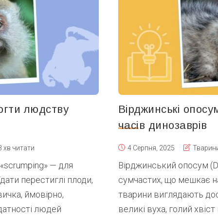
огти людству
Вірджинські опосу
часів динозаврів
3 хв читати
4 Серпня, 2025
Тварин
«scrumping» — для
Вірджинський опосум (Did
дати перестиглі плоди,
сумчастих, що мешкає на
вичка, ймовірно,
тварини виглядають доси
здатності людей
великі вуха, голий хвіст