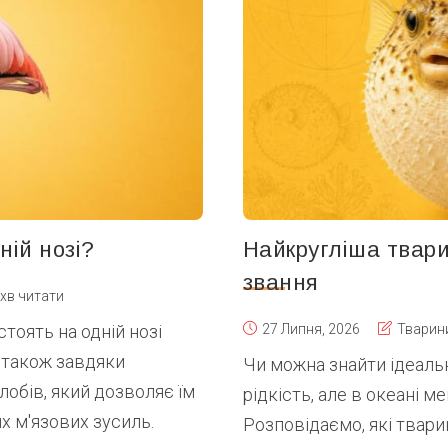
ній нозі?
Найкругліша твари
звання
 хв читати
тоять на одній нозі
27 Липня, 2026
Тварин
 також завдяки
Чи можна знайти ідеальн
лобів, який дозволяє їм
рідкість, але в океані 
 м'язових зусиль.
Розповідаємо, які тварин