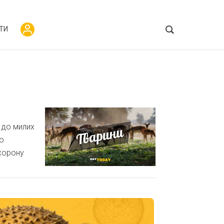
ТИ
 до милих
до
охорону