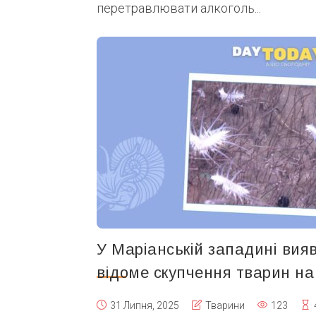
перетравлювати алкоголь...
У Маріанській западині ви
відоме скупчення тварин на
31 Липня, 2025
Тварини
123