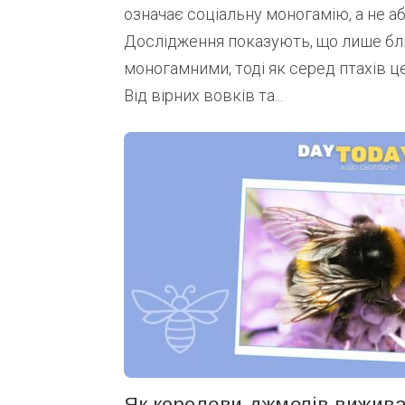
означає соціальну моногамію, а не а
Дослідження показують, що лише бл
моногамними, тоді як серед птахів ц
Від вірних вовків та...
Як королеви джмелів вижив