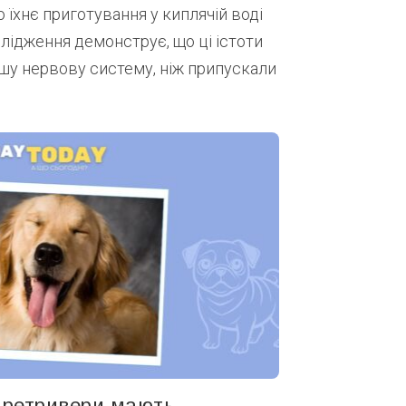
 їхнє приготування у киплячій воді
лідження демонструє, що ці істоти
шу нервову систему, ніж припускали
і ретривери мають