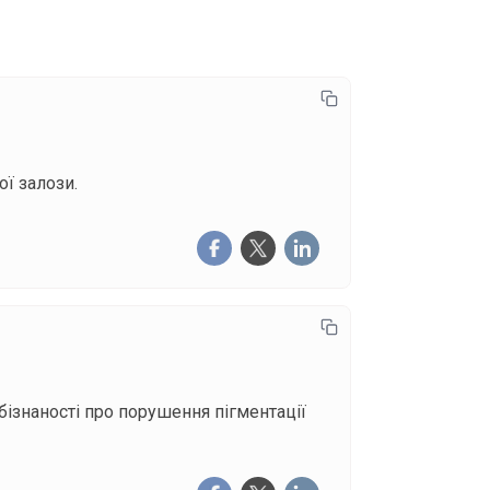
ї залози.
ізнаності про порушення пігментації