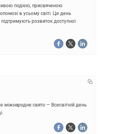
важливою подією, присвяченою
опомозі в усьому світі. Це день
кі підтримують розвиток доступної
ове міжнародне свято — Всесвітній день
і.