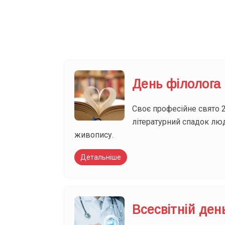
Ваш імейл
День філолога
Своє професійне свято 2
літературний спадок лю
живопису.
Детальніше
Всесвітній день