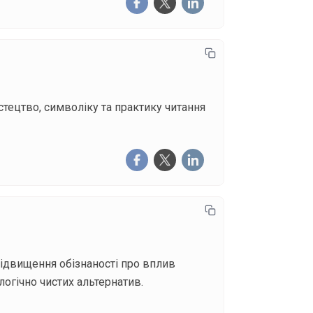
стецтво, символіку та практику читання
підвищення обізнаності про вплив
гічно чистих альтернатив.