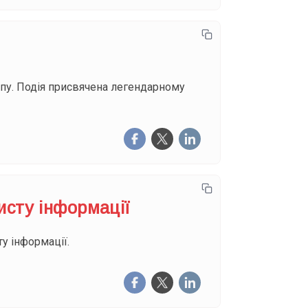
епу. Подія присвячена легендарному
исту інформації
у інформації.