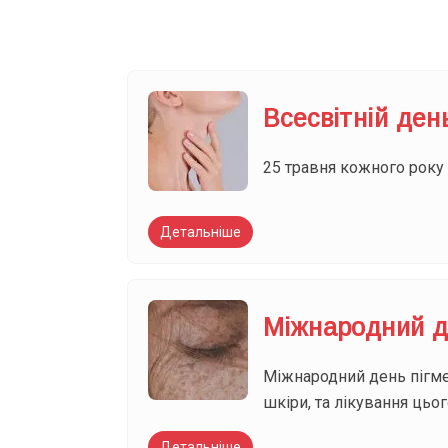
Всесвітній ден
25 травня кожного року 
Детальніше
Міжнародний де
Міжнародний день пігмен
шкіри, та лікування цьо
Детальніше