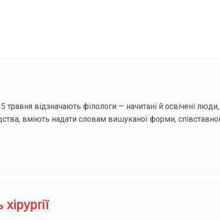
Під
5 травня відзначають філологи — начитані й освічені люди
дства, вміють надати словам вишуканої форми, співставно
 хірургії