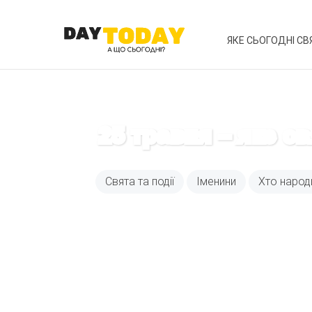
ЯКЕ СЬОГОДНІ СВ
25 травня – яке с
Свята та події
Іменини
Хто народ
Вже 6 років DAY T
зручним для вас 
Телеграм
Email