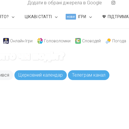
Додати в обрані джерела в Google
ЯТО?
ЦІКАВІ СТАТТІ
ІГРИ
ПІДТРИМА
нове
Онлайн Ігри
Головоломки
Словодей
Погода
вято чи подія?
ився
Церковний календар
Телеграм канал
ODAY складає для вас «
Список свят на день
». Підписуйтесь на 
способом.
Інстаграм