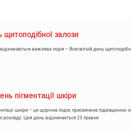
ь щитоподібної залози
відзначається важлива подія – Всесвітній день щитоподібно
нь пігментації шкіри
тації шкіри – це щорічна подія, присвячена підвищенню об
го розладу. Цей день відзначається 25 травня