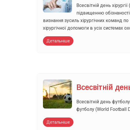
Всесвітній день хірургі
підвищенню обізнаності п
визнання зусиль хірургічних команд по 
хірургічної допомоги в усіх системах ох
Детальніше
Всесвітній ден
Всесвітній день футболу 
футболу (World Football
Детальніше