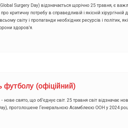
ї (Global Surgery Day) відзначається щорічно 25 травня, є 
ро критичну потребу в справедливій і якісній хірургічній д
всьому світу і пропаганди необхідних ресурсів і політик, я
орони здоров'я.
ь футболу (офіційний)
- нове свято, що об'єднує світ. 25 травня світ відзначає н
 Day), проголошене Генеральною Асамблеєю ООН у 2024 роц