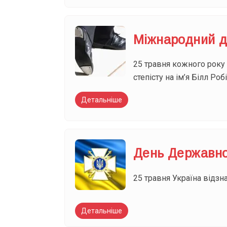
Міжнародний д
25 травня кожного року
степісту на ім’я Білл Роб
Детальніше
День Державної
25 травня Україна відзн
Детальніше