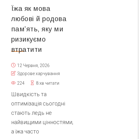
Їжа як мова
любові й родова
памʼять, яку ми
ризикуємо
втратити
12 Червня, 2026
Здорове харчування
224
8 хв читати
Швидкість та
оптимізація сьогодні
стають ледь не
найвищими цінностями,
а їжа часто