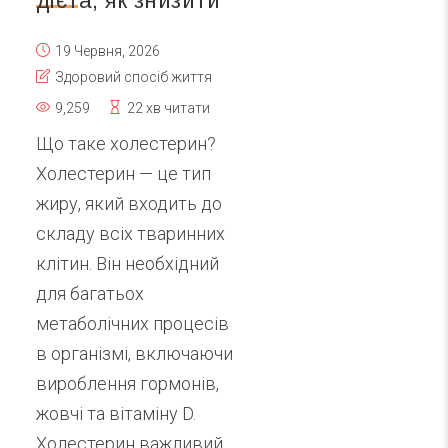
дієта, як знизити
19 Червня, 2026
Здоровий спосіб життя
9,259
22 хв читати
Що таке холестерин?
Холестерин — це тип
жиру, який входить до
складу всіх тваринних
клітин. Він необхідний
для багатьох
метаболічних процесів
в організмі, включаючи
вироблення гормонів,
жовчі та вітаміну D.
Холестерин важливий