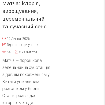
Матча: історія,
вирощування,
церемоніальний
та сучасний сенс
12 Липня, 2026
Здорове харчування
54
5 хв читати
Матча — порошкова
зелена чайна субстанція
з давнім походженням у
Китаї й унікальним
розвитком у Японії.
Стаття розглядає її
історію, методи