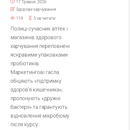
17 Травня, 2026
Здорове харчування
119
5 хв читати
Полиці сучасних аптек і
магазинів здорового
харчування переповнені
яскравими упаковками
пробіотиків.
Маркетингові гасла
обіцяють «підтримку
здоров’я кишечника»,
пропонують «дружні
бактерії» та гарантують
відновлення мікробіому
після курсу...