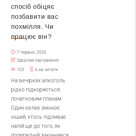
спосіб обіцяє
позбавити вас
похмілля. Чи
працює він?
7 Червня, 2026
Здорове харчування
103
6 хв читати
На вечірках алкоголь
рідко підкоряється
початковим планам.
Один келих змінює
інший, хтось підливає
напій ще до того, як
попередній закінчився,