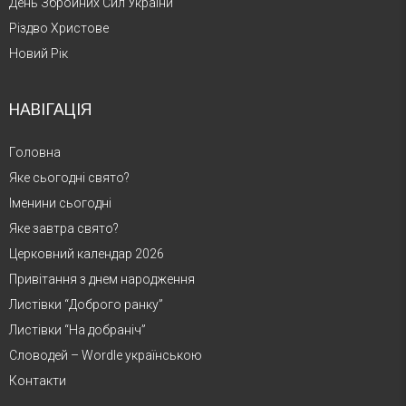
День Збройних Сил України
Різдво Христове
Новий Рік
НАВІГАЦІЯ
Головна
Яке сьогодні свято?
Іменини сьогодні
Яке завтра свято?
Церковний календар 2026
Привітання з днем народження
Листівки “Доброго ранку”
Листівки “На добраніч”
Словодей – Wordle українською
Контакти