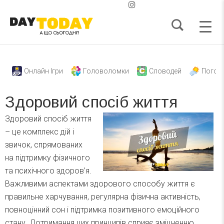
Онлайн Ігри
Головоломки
Словодей
Погод
Здоровий спосіб життя
Здоровий спосіб життя
– це комплекс дій і
звичок, спрямованих
на підтримку фізичного
та психічного здоров’я.
Важливими аспектами здорового способу життя є
правильне харчування, регулярна фізична активність,
повноцінний сон і підтримка позитивного емоційного
стану. Дотримання цих принципів сприяє зміцненню