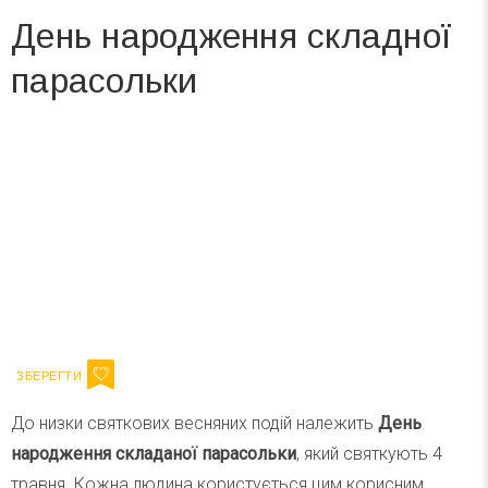
День народження складної
парасольки
Вже 6 років DAY TODAY складає для вас «
Список свят на день
». Підписуйтесь на щоденну розсилку
зручним для вас способом.
Телеграм
Інстаграм
Ваш імейл
Підписатися
Email
До низки святкових весняних подій належить
День
народження складаної парасольки
, який святкують 4
травня. Кожна людина користується цим корисним