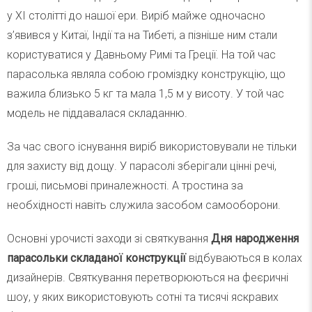
у XI столітті до нашої ери. Виріб майже одночасно
з’явився у Китаї, Індії та на Тибеті, а пізніше ним стали
користуватися у Давньому Римі та Греції. На той час
парасолька являла собою громіздку конструкцію, що
важила близько 5 кг та мала 1,5 м у висоту. У той час
модель не піддавалася складанню.
За час свого існування виріб використовували не тільки
для захисту від дощу. У парасолі зберігали цінні речі,
гроші, письмові приналежності. А тростина за
необхідності навіть служила засобом самооборони.
Основні урочисті заходи зі святкування
Дня народження
парасольки складаної конструкції
відбуваються в колах
дизайнерів. Святкування перетворюються на феєричні
шоу, у яких використовують сотні та тисячі яскравих