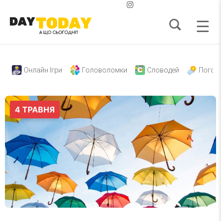
Онлайн Ігри
Головоломки
Словодей
Погод