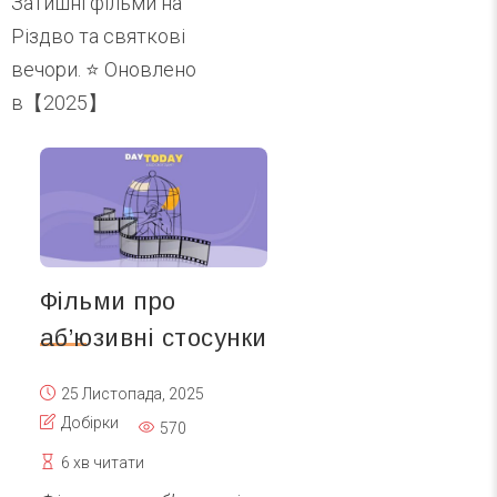
Затишні фільми на
Різдво та святкові
вечори. ⭐ Оновлено
в【2025】
Фільми про
аб’юзивні стосунки
25 Листопада, 2025
Добірки
570
6 хв читати