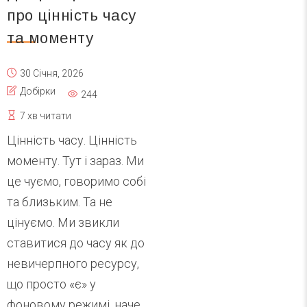
про цінність часу
та моменту
30 Січня, 2026
Добірки
244
7 хв читати
Цінність часу. Цінність
моменту. Тут і зараз. Ми
це чуємо, говоримо собі
та близьким. Та не
цінуємо. Ми звикли
ставитися до часу як до
невичерпного ресурсу,
що просто «є» у
фоновому режимі, наче