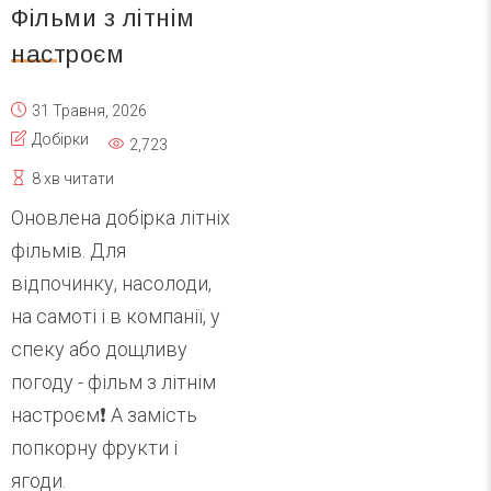
Фільми з літнім
настроєм
31 Травня, 2026
Добірки
2,723
8 хв читати
Оновлена добірка літніх
фільмів. Для
відпочинку, насолоди,
на самоті і в компанії, у
спеку або дощливу
погоду - фільм з літнім
настроєм❗️ А замість
попкорну фрукти і
ягоди.