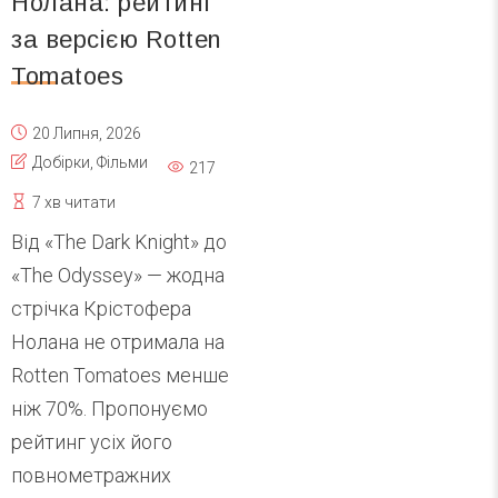
Нолана: рейтинг
за версією Rotten
Tomatoes
20 Липня, 2026
Добірки
,
Фільми
217
7 хв читати
Від «The Dark Knight» до
«The Odyssey» — жодна
стрічка Крістофера
Нолана не отримала на
Rotten Tomatoes менше
ніж 70%. Пропонуємо
рейтинг усіх його
повнометражних