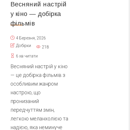
Весняний настрій
у кіно — добірка
фільмів
4 Березня, 2026
Добірки
218
6 хв читати
Весняний настрій у кіно
— це добірка фільмів з
особливим жанром
настрою, що
пронизаний
передчуттям змін,
легкою меланхолією та
надією, яка неминуче