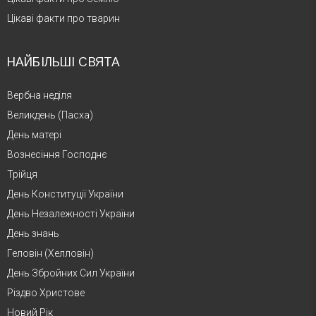
Цікаві факти про тварин
НАЙБІЛЬШІ СВЯТА
Вербна неділя
Великдень (Пасха)
День матері
Вознесіння Господнє
Трійця
День Конституції України
День Незалежності України
День знань
Геловін (Хелловін)
День Збройних Сил України
Різдво Христове
Новий Рік