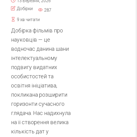
13 Березня, 2026
Добірки
287
9 хв читати
Добірка фільмів про
науковців — це
водночас данина шани
інтелектуальному
подвигу видатних
особистостей та
освітня ініціатива,
покликана розширити
горизонти сучасного
глядача. Нас надихнула
на її створення велика
кількість дат у