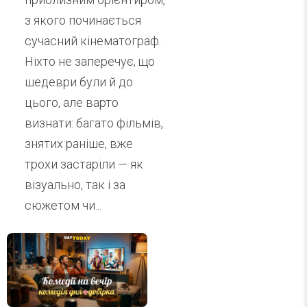
з якого починається
сучасний кінематограф.
Ніхто не заперечує, що
шедеври були й до
цього, але варто
визнати: багато фільмів,
знятих раніше, вже
трохи застаріли — як
візуально, так і за
сюжетом чи...