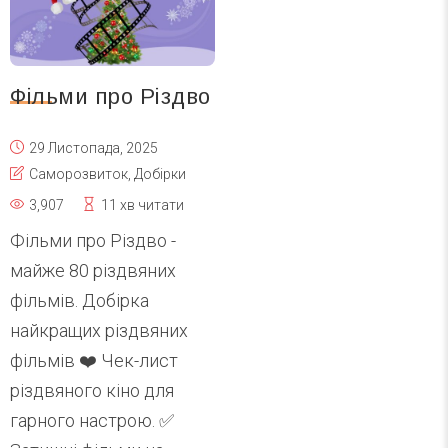
Фільми про Різдво
29 Листопада, 2025
Саморозвиток
,
Добірки
3,907
11 хв читати
Фільми про Різдво -
майже 80 різдвяних
фільмів. Добірка
найкращих різдвяних
фільмів ❤️ Чек-лист
різдвяного кіно для
гарного настрою. ✅