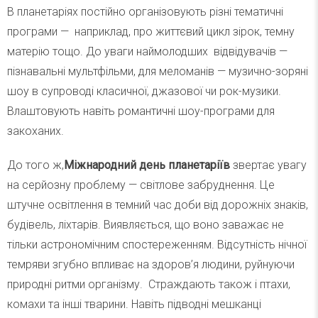
В планетаріях постійно організовують різні тематичні
програми — наприклад, про життєвий цикл зірок, темну
матерію тощо. До уваги наймолодших відвідувачів —
пізнавальні мультфільми, для меломанів — музично-зоряні
шоу в супроводі класичної, джазової чи рок-музики.
Влаштовують навіть романтичні шоу-програми для
закоханих.
До того ж,
Міжнародний день планетаріїв
звертає увагу
на серйозну проблему — світлове забруднення. Це
штучне освітлення в темний час доби від дорожніх знаків,
будівель, ліхтарів. Виявляється, що воно заважає не
тільки астрономічним спостереженням. Відсутність нічної
темряви згубно впливає на здоров’я людини, руйнуючи
природні ритми організму. Страждають також і птахи,
комахи та інші тварини. Навіть підводні мешканці