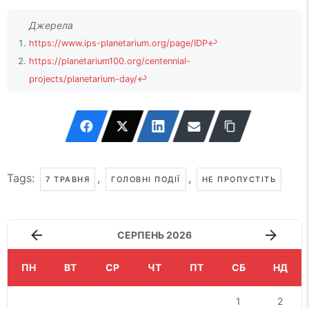
https://www.ips-planetarium.org/page/IDP
↩
https://planetarium100.org/centennial-
projects/planetarium-day/
↩
https://www.ips-planetarium.org/page/AboutIDP
↩
↩
http://www.lochnessproductions.com/reference/attendance/atten
Tags:
,
,
7 ТРАВНЯ
ГОЛОВНІ ПОДІЇ
НЕ ПРОПУСТІТЬ
СЕРПЕНЬ 2026
ПН
ВТ
СР
ЧТ
ПТ
СБ
НД
1
2