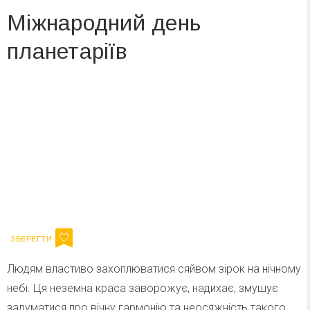
Міжнародний день
планетаріїв
Вже 6 років DAY TODAY складає для вас «
Список свят на день
». Підписуйтесь на щоденну розсилку
зручним для вас способом.
Телеграм
Інстаграм
Ваш імейл
Підписатися
Email
Людям властиво захоплюватися сяйвом зірок на нічному
небі. Ця неземна краса заворожує, надихає, змушує
задуматися про вічну гармонію та неосяжність такого