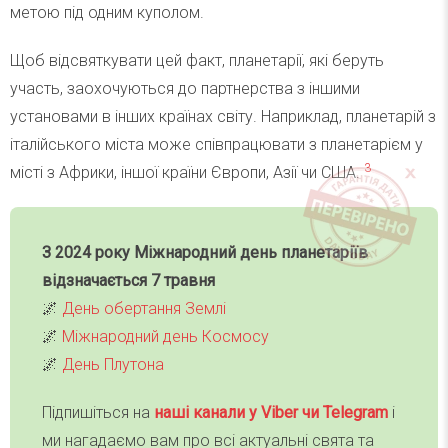
метою під одним куполом.
Щоб відсвяткувати цей факт, планетарії, які беруть
участь, заохочуються до партнерства з іншими
установами в інших країнах світу. Наприклад, планетарій з
італійського міста може співпрацювати з планетарієм у
3
місті з Африки, іншої країни Європи, Азії чи США.
З 2024 року Міжнародний день планетаріїв
відзначається
7 травня
🌌
День обертання Землі
🌌
Міжнародний день Космосу
🌌
День Плутона
Підпишіться на
наші канали у Viber чи Telegra
m
і
ми нагадаємо вам про всі актуальні свята та