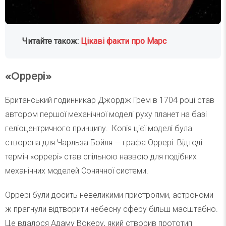
Читайте також:
Цікаві факти про Марс
«Oррері»
Британський годинникар Джордж Грем в 1704 році став
автором першої механічної моделі руху планет на базі
геліоцентричного принципу. Копія цієї моделі була
створена для Чарльза Бойля — графа Оррері. Відтоді
термін «оррері» став спільною назвою для подібних
механічних моделей Сонячної системи.
Оррері були досить невеликими пристроями, астрономи
ж прагнули відтворити небесну сферу більш масштабно.
Це вдалося Адаму Вокеру, який створив прототип