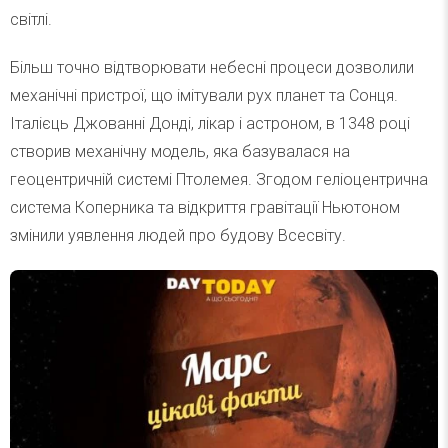
світлі.
Більш точно відтворювати небесні процеси дозволили
механічні пристрої, що імітували рух планет та Сонця.
Італієць Джованні Донді, лікар і астроном, в 1348 році
створив механічну модель, яка базувалася на
геоцентричній системі Птолемея. Згодом геліоцентрична
система Коперника та відкриття гравітації Ньютоном
змінили уявлення людей про будову Всесвіту.