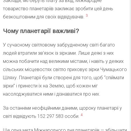
Заклади, які беруть плату за вхід, Міжнародне
товариство планетаріїв закликає зробити цей день
3
безкоштовним для своїх відвідувачів.
Чому планетарії важливі?
У сучасному світловому забрудненому світі багато
людей втратили зв’язок із зірками. Лише деякі з них
можна побачити над великими містами, і навіть у деяких
сільських місцевостях світло приховує зірки Чумацького
Шляху. Планетарії були створені для того, щоб “спіймати
зірки” і принести їх на Землю, щоб кожен міг
насолоджуватися ними і дізнаватися про них.
За останніми неофіційними даними, щороку планетарії у
4
світі відвідують 152 297 583 особи.
Ще одна мета Міжнародного дня планетаріїв — збільшити