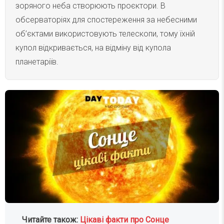
зоряного неба створюють проєктори. В
обсерваторіях для спостереження за небесними
об’єктами використовують телескопи, тому їхній
купол відкривається, на відміну від купола
планетаріїв.
Читайте також:
Цікаві факти про Сонце