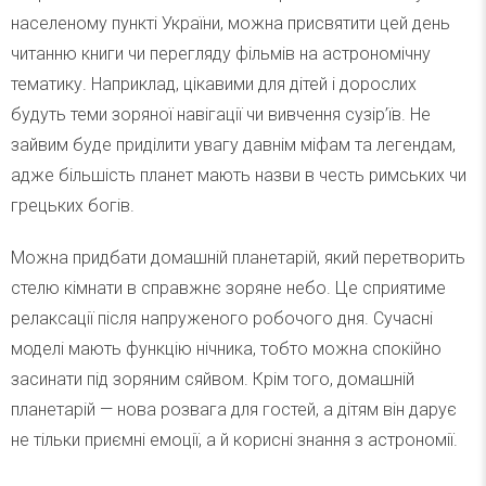
населеному пункті України, можна присвятити цей день
читанню книги чи перегляду фільмів на астрономічну
тематику. Наприклад, цікавими для дітей і дорослих
будуть теми зоряної навігації чи вивчення сузір’їв. Не
зайвим буде приділити увагу давнім міфам та легендам,
адже більшість планет мають назви в честь римських чи
грецьких богів.
Можна придбати домашній планетарій, який перетворить
стелю кімнати в справжнє зоряне небо. Це сприятиме
релаксації після напруженого робочого дня. Сучасні
моделі мають функцію нічника, тобто можна спокійно
засинати під зоряним сяйвом. Крім того, домашній
планетарій — нова розвага для гостей, а дітям він дарує
не тільки приємні емоції, а й корисні знання з астрономії.