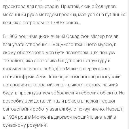
проєктора для планетаріїв. Пристрій, який об’єднував
механічний рух з методом проєкції, мав успіх на публічних
лекціях з астрономії в 1780-х роках.
В 1903 році німецький вчений Оскар фон Міллер почав
планувати створення Німецького технічного музею, в
якому обов’язково мав бути планетарій. Для пошуку
технології, яка дозволила б відтворити структуру й
динаміку зоряного неба, фон Міллер звернувся до
оптичної фірми Zeiss. Інженери компанії запропонували
встановити фіксований купол в якості екрану, на який
будуть проєктуватися зображення небесних об’єктів. На
розробку всіх деталей пішли роки, а в період Першої
світової війни роботу взагалі було призупинено. Нарешті,
в 1924 році в Мюнхені відкрився перший планетарій в
сучасному розумінні.