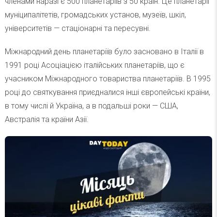
членами наразі є 500 планетаріїв з 50 країн. Це планетарії
муніципалітетів, громадських установ, музеїв, шкіл,
університетів — стаціонарні та пересувні.
Міжнародний день планетаріїв було засновано в Італії в
1991 році Асоціацією італійських планетаріїв, що є
учасником Міжнародного товариства планетаріїв. В 1995
році до святкування приєдналися інші європейські країни,
в тому числі й Україна, а в подальші роки — США,
Австралія та країни Азії.