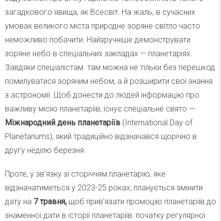
загадкового явища, як Всесвіт. На жаль, в сучасних
умовах великого міста природне зоряне світло часто
неможливо побачити. Найзручніше демонструвати
зоряне небо в спеціальних закладах — планетаріях.
Завдяки спеціалістам там можна не тільки без перешкод
помилуватися зоряним небом, а й розширити свої знання
з астрономії. Щоб донести до людей інформацію про
важливу місію планетаріїв, існує спеціальне свято —
Міжнародний день планетаріїв
(International Day of
Planetariums), який традиційно відзначався щорічно в
другу неділю березня.
Проте, у зв’язку зі сторіччям планетарію, яке
відзначатиметься у 2023-25 роках, планується змінити
дату на
7 травня,
щоб прив’язати промоцію планетаріїв до
знаменної дати в історії планетаріїв: початку регулярної