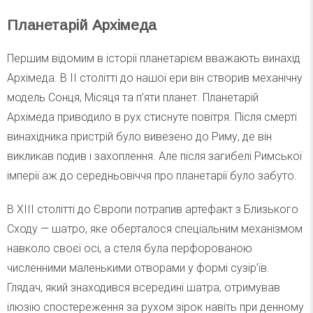
Планетарій Архімеда
Першим відомим в історії планетарієм вважають винахід
Архімеда. В II столітті до нашої ери він створив механічну
модель Сонця, Місяця та п’яти планет. Планетарій
Архімеда приводило в рух стиснуте повітря. Після смерті
винахідника пристрій було вивезено до Риму, де він
викликав подив і захоплення. Але після загибелі Римської
імперії аж до середньовіччя про планетарії було забуто.
В XIII столітті до Європи потрапив артефакт з Близького
Сходу — шатро, яке оберталося спеціальним механізмом
навколо своєї осі, а стеля була перфорованою
численними маленькими отворами у формі сузір’їв.
Глядач, який знаходився всередині шатра, отримував
ілюзію спостереження за рухом зірок навіть при денному