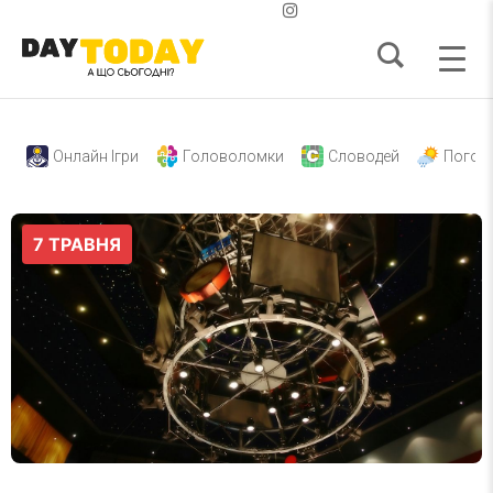
Онлайн Ігри
Головоломки
Словодей
Погод