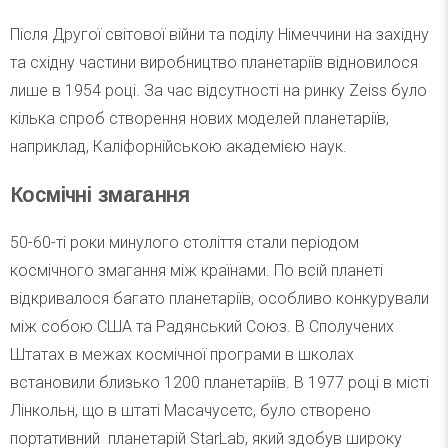
Після Другої світової війни та поділу Німеччини на західну
та східну частини виробництво планетаріїв відновилося
лише в 1954 році. За час відсутності на ринку Zeiss було
кілька спроб створення нових моделей планетаріїв,
наприклад, Каліфорнійською академією наук.
Космічні змагання
50-60-ті роки минулого століття стали періодом
космічного змагання між країнами. По всій планеті
відкривалося багато планетаріїв, особливо конкурували
між собою США та Радянський Союз. В Сполучених
Штатах в межах космічної програми в школах
встановили близько 1200 планетаріїв. В 1977 році в місті
Лінкольн, що в штаті Масачусетс, було створено
портативний планетарій StarLab, який здобув широку