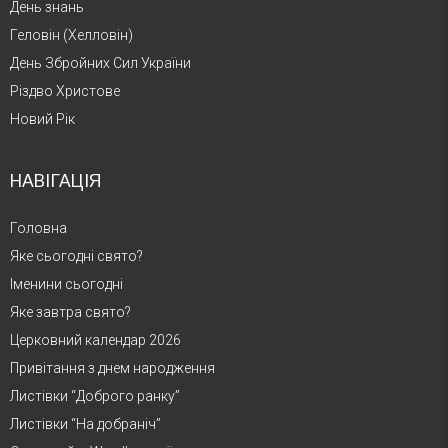
День знань
Геловін (Хелловін)
День Збройних Сил України
Різдво Христове
Новий Рік
НАВІГАЦІЯ
Головна
Яке сьогодні свято?
Іменини сьогодні
Яке завтра свято?
Церковний календар 2026
Привітання з днем народження
Листівки “Доброго ранку”
Листівки “На добраніч”