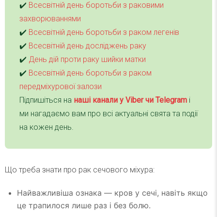
✔️
Всесвітній день боротьби з раковими
захворюваннями
✔️
Всесвітній день боротьби з раком легенів
✔️
Всесвітній день досліджень раку
✔️
День дій проти раку шийки матки
✔️
Всесвітній день боротьби з раком
передміхурової залози
Підпишіться на
наші канали у Viber чи Telegra
m
і
ми нагадаємо вам про всі актуальні свята та події
на кожен день.
Що треба знати про рак сечового міхура:
Найважливіша ознака — кров у сечі, навіть якщо
це трапилося лише раз і без болю.