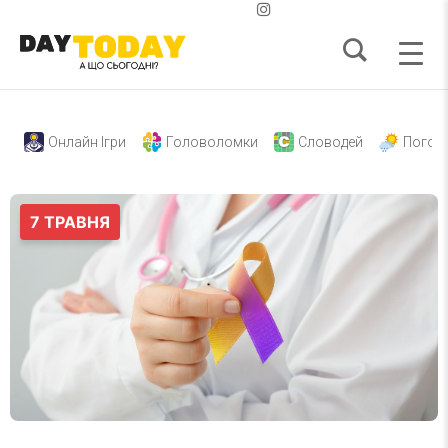
Онлайн Ігри
Головоломки
Словодей
Погод