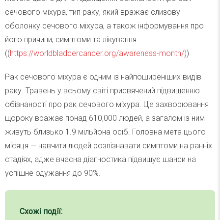
сечового міхура, тип раку, який вражає слизову
оболонку сечового міхура, а також інформування про
його причини, симптоми та лікування.
((
https://worldbladdercancer.org/awareness-month/)
)
Рак сечового міхура є одним із найпоширеніших видів
раку. Травень у всьому світі присвячений підвищенню
обізнаності про рак сечового міхура. Це захворювання
щороку вражає понад 610,000 людей, а загалом із ним
живуть близько 1.9 мільйона осіб. Головна мета цього
місяця — навчити людей розпізнавати симптоми на ранніх
стадіях, адже вчасна діагностика підвищує шанси на
успішне одужання до 90%.
Схожі події: