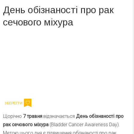
День обізнаності про рак
сечового міхура
Вже 6 років DAY TODAY складає для вас «
Список свят на день
». Підписуйтесь на щоденну розсилку
зручним для вас способом.
Телеграм
Інстаграм
Ваш імейл
Підписатися
Email
Щорічно
7 травня
відзначається
День обізнаності про
рак сечового міхура
(Bladder Cancer Awareness Day).
Метою цього дня є підвищення обізнаності про рак