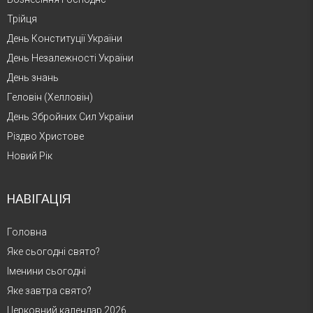
Трійця
День Конституції України
День Незалежності України
День знань
Геловін (Хелловін)
День Збройних Сил України
Різдво Христове
Новий Рік
НАВІГАЦІЯ
Головна
Яке сьогодні свято?
Іменини сьогодні
Яке завтра свято?
Церковний календар 2026