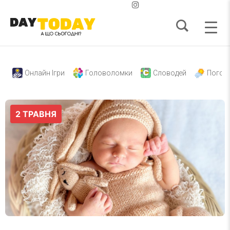
Онлайн Ігри
Головоломки
Словодей
Погод