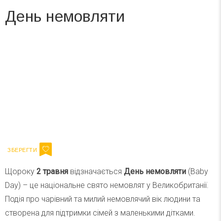
День немовляти
Вже 6 років DAY TODAY складає для вас «
Список свят на день
». Підписуйтесь на щоденну розсилку
зручним для вас способом.
Телеграм
Інстаграм
Ваш імейл
Підписатися
Email
Щороку
2 травня
відзначається
День немовляти
(Baby
Day) – це національне свято немовлят у Великобританії.
Подія про чарівний та милий немовлячий вік людини та
створена для підтримки сімей з маленькими дітками.