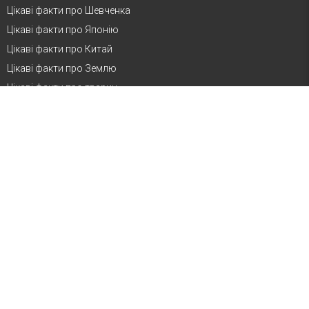
Цікаві факти про Шевченка
Цікаві факти про Японію
Цікаві факти про Китай
Цікаві факти про Землю
Цікаві факти про тварин
НАЙБІЛЬШІ СВЯТА
Вербна неділя
Великдень (Пасха)
День матері
Вознесіння Господнє
Трійця
День Конституції України
День Незалежності України
День знань