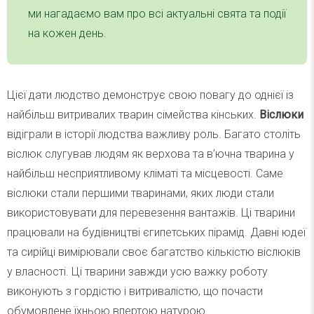
ми нагадаємо вам про всі актуальні свята та події
на кожен день.
Цієї дати людство демонструє свою повагу до однієї із
найбільш витривалих тварин сімейства кінських.
Віслюки
відіграли в історії людства важливу роль. Багато століть
віслюк слугував людям як верхова та в’ючна тварина у
найбільш несприятливому кліматі та місцевості. Саме
віслюки стали першими тваринами, яких люди стали
використовувати для перевезення вантажів. Ці тварини
працювали на будівництві єгипетських пірамід. Давні юдеї
та сирійці вимірювали своє багатство кількістю віслюків
у власності. Ці тварини завжди усю важку роботу
виконують з гордістю і витривалістю, що почасти
обумовлене їхньою впертою натурою.