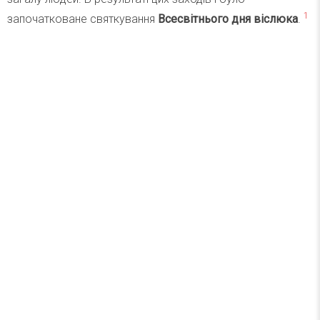
1
започатковане святкування
Всесвітнього дня віслюка
.