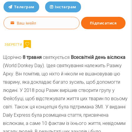
Телеграм
Інстаграм
Ваш імейл
Підписатися
Email
Щорічно
8 травня
святкується
Всесвітній день віслюка
(World Donkey Day). Ідея святкування належить Разику
Арку. Він помітив, що ніхто й ніколи не вшановував цю
тварину, яка докладає багато зусиль, щоб допомогти
людині. У 2018 році Разик вирішив створити групу у
Фейсбуці, щоб відстежувати життя цих тварин по всьому
світі. Також ця концепція була підтримана ЗМІ. У виданні
Daily Express була розміщена стаття, присвячена
віслюкам, а саме 10 фактам із їхнього життя, невідомим
загалу людей. В результаті цих заходів і було