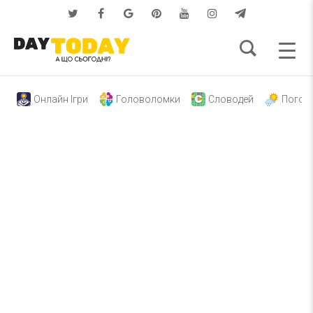
Онлайн Ігри
Головоломки
Словодей
Погод