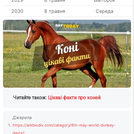
2029
8 травня
Вівторок
2030
8 травня
Середа
Читайте також:
Цікаві факти про коней
https://arkbiodiv.com/category/8th-may-world-donkey-
day/
↩