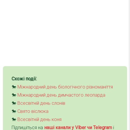
Схожі події:
🐎
Міжнародний день біологічного різноманіття
🐎
Міжнародний день димчастого леопарда
🐎
Всесвітній день слонів
🐎
Свято віслюка
🐎
Всесвітній день коня
Підпишіться на
наші канали у Viber чи Telegra
m
і