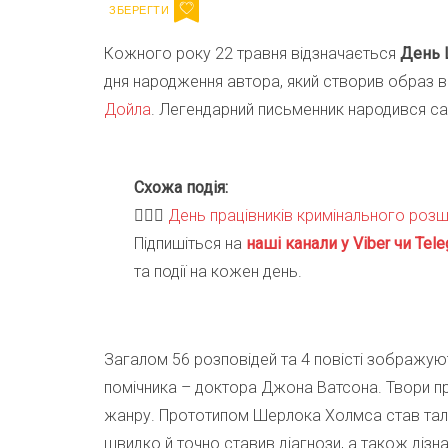
Кожного року 22 травня відзначається
День 
дня народження автора, який створив образ в
Дойла
. Легендарний письменник народився са
Схожа подія:
🕵🏻‍♂️
День працівників кримінального роз
Підпишіться на
наші канали у Viber чи Tele
та події на кожен день.
Загалом 56 розповідей та 4 повісті зображую
помічника – доктора Джона Ватсона. Твори пр
жанру. Прототипом Шерлока Холмса став талан
швидко й точно ставив діагнози, а також дізна