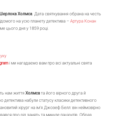
Шерлока Холмса
. Дата святкування обрана на честь
ідомого на усю планету детектива –
Артура Конан
ме цього дня у 1859 році.
шуку
gra
m
і ми нагадаємо вам про всі актуальні свята
ть нам життя
Холмса
та його вірного друга й
о детектива набули статусу класики детективного
овитий хірург на ім’я Джозеф Белл: він неймовірно
вався про рід занять та минуле пацієнтів. Образ