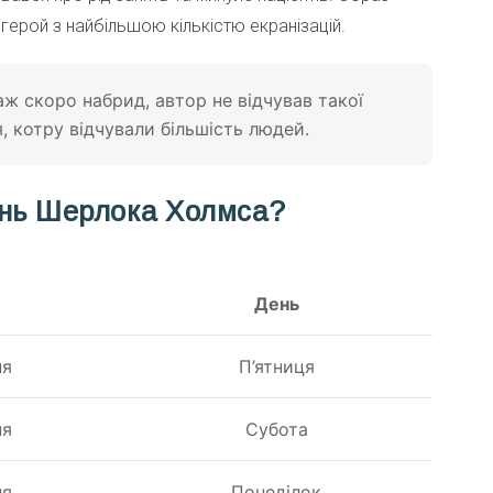
 герой з найбільшою кількістю екранізацій.
ж скоро набрид, автор не відчував такої
, котру відчували більшість людей.
ень Шерлока Холмса?
День
ня
П’ятниця
ня
Субота
ня
Понеділок