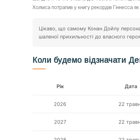
Холмса потрапив у книгу рекордів Гіннесса як
Цікаво, що самому Конан Дойлу персона
шаленої прихильності до власного героя
Коли будемо відзначати Д
Рік
Дата
2026
22 трав
2027
22 трав
2028
22 трав