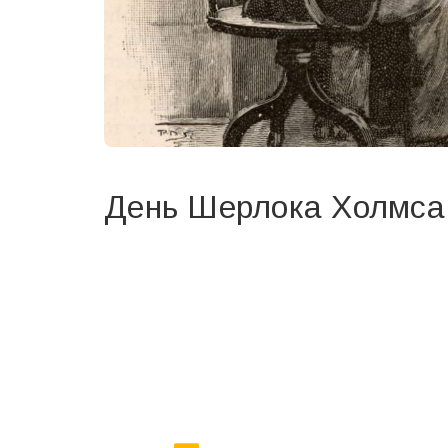
День Шерлока Холмса
Вже 6 років DAY TODAY складає для вас «
Список 
зручним для вас способом.
Телеграм
Інстаграм
Ваш імейл
Email