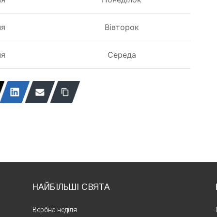
ня
Вівторок
ня
Середа
НАЙБІЛЬШІ СВЯТА
Вербна неділя