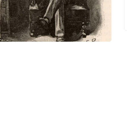
свят на день
». Підписуйтесь на щоденну розсилку
Підписатися