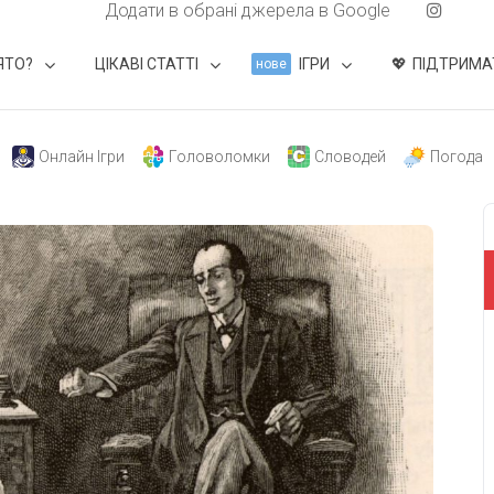
Додати в обрані джерела в Google
ЯТО?
ЦІКАВІ СТАТТІ
ІГРИ
ПІДТРИМА
нове
Онлайн Ігри
Головоломки
Словодей
Погода