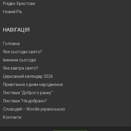
Різдво Христове
Новий Рік
НАВІГАЦІЯ
Головна
Яке сьогодні свято?
Іменини сьогодні
Яке завтра свято?
Церковний календар 2026
Привітання з днем народження
Листівки “Доброго ранку”
Листівки “На добраніч”
Словодей – Wordle українською
Контакти