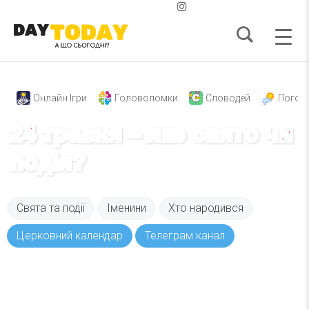
Онлайн Ігри
Головоломки
Словодей
Погод
24 травня – яке свято чи
подія?
Свята та події
Іменини
Хто народився
Церковний календар
Телеграм канал
Вже 6 років DAY TODAY складає для вас «
Список свят на день
». Підписуйтесь на щоденну
розсилку зручним для вас способом.