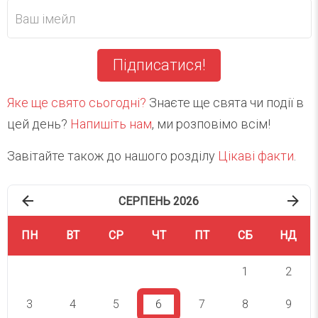
Підписатися!
Яке ще свято сьогодні?
Знаєте ще свята чи події в
цей день?
Напишіть нам
, ми розповімо всім!
Завітайте також до нашого розділу
Цікаві факти
.
СЕРПЕНЬ 2026
ПН
ВТ
СР
ЧТ
ПТ
СБ
НД
1
2
3
4
5
6
7
8
9