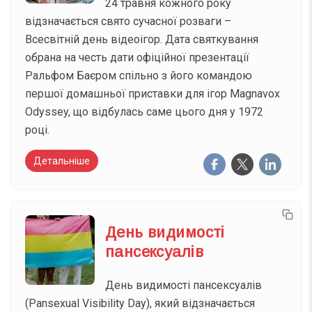
24 травня кожного року
відзначається свято сучасної розваги –
Всесвітній день відеоігор. Дата святкування
обрана на честь дати офіційної презентації
Ральфом Баєром спільно з його командою
першої домашньої приставки для ігор Magnavox
Odyssey, що відбулась саме цього дня у 1972
році.
Детальніше
День видимості
пансексуалів
День видимості пансексуалів
(Pansexual Visibility Day), який відзначається