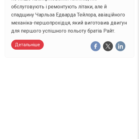
обслуговують і ремонтують літаки, але й
спадщину Чарльза Едварда Тейлора, авіаційного
механіка-першопрохідця, який виготовив двигун
для першого успішного польоту братів Райт.
Детальніше
Вже 6 років DAY TODAY складає для вас «
Список свят на день
». Підписуйтесь на щоденну
розсилку зручним для вас способом.
Телеграм
Інстаграм
Email
Підписатися
Ваш імейл