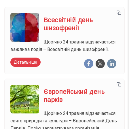
Всесвітній день
шизофренії
Щорічно 24 травня відзначається
важлива подія – Всесвітній день шизофренії.
Детальніше
Європейський день
парків
Щорічно 24 травня відзначається
свято природи та культури – Європейський День
Парків. Подію започаткувала організація