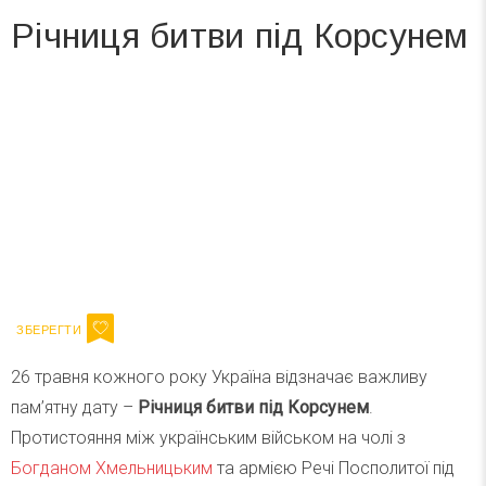
Річниця битви під Корсунем
Вже 6 років DAY TODAY складає для вас «
Список свят на день
». Підписуйтесь на щоденну розсилку
зручним для вас способом.
Телеграм
Інстаграм
Ваш імейл
Підписатися
Email
26 травня кожного року Україна відзначає важливу
пам’ятну дату –
Річниця битви під Корсунем
.
Протистояння між українським військом на чолі з
Богданом Хмельницьким
та армією Речі Посполитої під