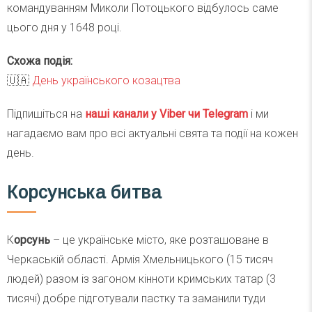
командуванням Миколи Потоцького відбулось саме
цього дня у 1648 році.
Схожа подія:
🇺🇦
День українського козацтва
Підпишіться на
наші канали у Viber чи Telegra
m
і ми
нагадаємо вам про всі актуальні свята та події на кожен
день.
Корсунська битва
К
орсунь
– це українське місто, яке розташоване в
Черкаській області. Армія Хмельницького (15 тисяч
людей) разом із загоном кінноти кримських татар (3
тисячі) добре підготували пастку та заманили туди