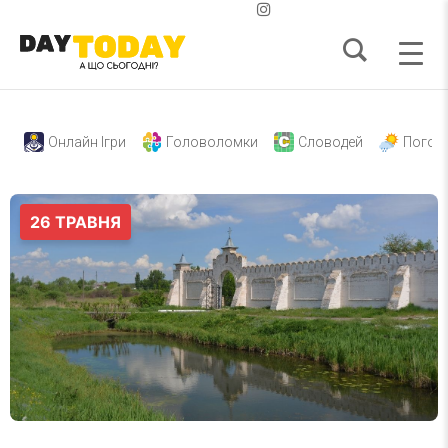
Онлайн Ігри
Головоломки
Словодей
Погод