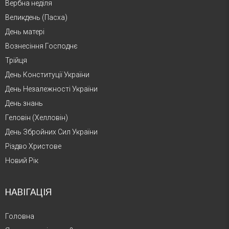
Вербна неділя
Великдень (Пасха)
День матері
Вознесіння Господнє
Трійця
День Конституції України
День Незалежності України
День знань
Геловін (Хелловін)
День Збройних Сил України
Різдво Христове
Новий Рік
НАВІГАЦІЯ
Головна