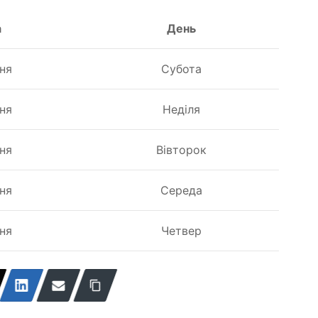
а
День
ня
Субота
ня
Неділя
ня
Вівторок
ня
Середа
ня
Четвер