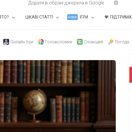
Додати в обрані джерела в Google
ЯТО?
ЦІКАВІ СТАТТІ
ІГРИ
ПІДТРИМА
нове
Онлайн Ігри
Головоломки
Словодей
Погода