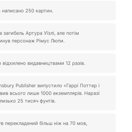
о написано 250 картин.
а загибель Артура Уїзлі, але потім
гинув персонаж Рімус Люпи.
 відхилено видавництвами 12 разів.
sbury Publisher випустило «Гаррі Поттер і
вив всього лише 1000 екземплярів. Наразі
лизько 25 тисяч фунтів.
ув перекладений більш ніж на 70 мов,