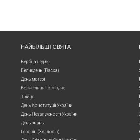
НАЙБІЛЬШІ СВЯТА
Вербна неділя
Великдень (Пасха)
День матері
Вознесіння Господнє
Трійця
День Конституції України
День Незалежності України
День знань
Геловін (Хелловін)