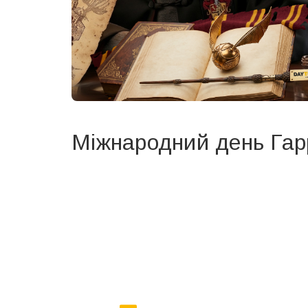
Міжнародний день Гар
Вже 6 років DAY TODAY складає для вас «
Список 
зручним для вас способом.
Телеграм
Інстаграм
Ваш імейл
Email