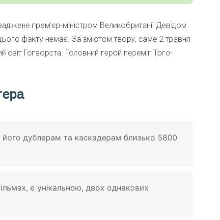
оваджене прем’єр-міністром Великобританії Девідом
цього факту немає. За змістом твору, саме 2 травня
ий світ Гогворста. Головний герой переміг Того-
тера
, його дублерам та каскадерам близько 5800
ільмах, є унікальною, двох однакових