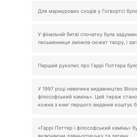
Для мармурових сходів у Гогвортсі бул
У фінальній битві спочатку була задуман
письменниця змінила сюжет твору, і за
Перший рукопис про Гаррі Поттера було
У 1997 році невелике видавництво Bloom
філософський камінь». Цей тираж стано
кожна з книг першого видання коштує б
«Гаррі Поттер і філософський камінь» б
включаючи давньогрецьку та латину.