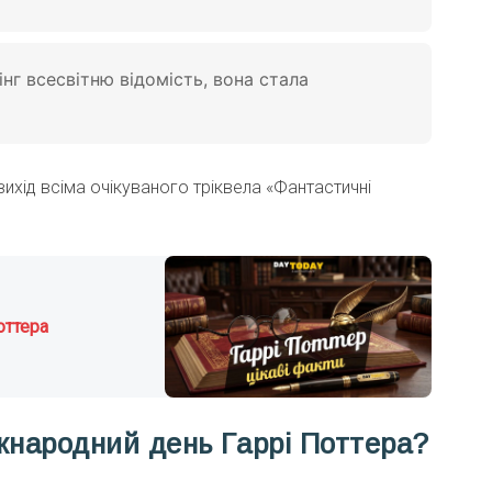
г всесвітню відомість, вона стала
хід всіма очікуваного тріквела «Фантастичні
оттера
жнародний день Гаррі Поттера?