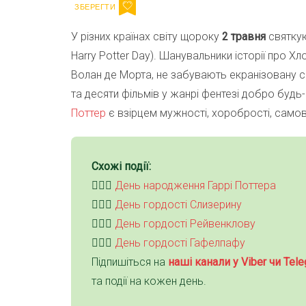
У різних країнах світу щороку
2 травня
святку
Harry Potter Day). Шанувальники історії про Х
Волан де Морта, не забувають екранізовану 
та десяти фільмів у жанрі фентезі добро бу
Поттер
є взірцем мужності, хоробрості, самов
Схожі події:
🧙🏻‍♀️
День народження Гаррі Поттера
🧙🏻‍♀️
День гордості Слизерину
🧙🏻‍♀️
День гордості Рейвенклову
🧙🏻‍♀️
День гордості Гафелпафу
Підпишіться на
наші канали у Viber чи Tele
та події на кожен день.