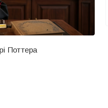
рі Поттера
свят на день
». Підписуйтесь на щоденну розсилку
Підписатися