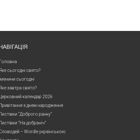
НАВІГАЦІЯ
Головна
Яке сьогодні свято?
Іменини сьогодні
Яке завтра свято?
Церковний календар 2026
Привітання з днем народження
Листівки “Доброго ранку”
Листівки “На добраніч”
Словодей – Wordle українською