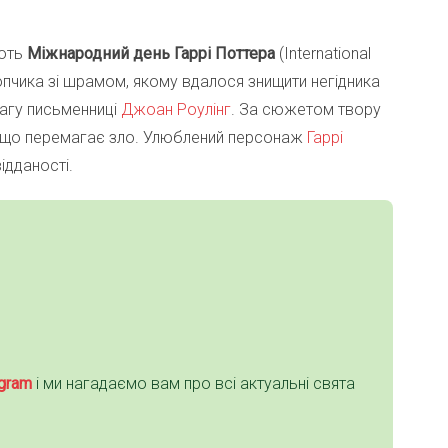
ють
Міжнародний день Гаррі Поттера
(International
лопчика зі шрамом, якому вдалося знищити негідника
сагу письменниці
Джоан Роулінг
. За сюжетом твору
дь-що перемагає зло. Улюблений персонаж
Гаррі
ідданості.
gra
m
і ми нагадаємо вам про всі актуальні свята