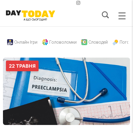
Онлайн Ігри
Головоломки
Словодей
Погод