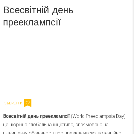
Всесвітній день
прееклампсії
Вже 6 років DAY TODAY складає для вас «
Список свят на день
». Підписуйтесь на щоденну розсилку
зручним для вас способом.
Телеграм
Інстаграм
Ваш імейл
Підписатися
Email
Всесвітній день прееклампсії
(World Preeclampsia Day) –
це щорічна глобальна ініціатива, спрямована на
підвищення обізнаності про прееклампсію, потенційно