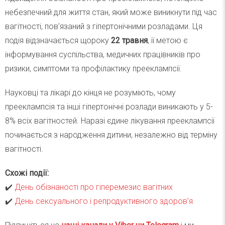
небезпечний для життя стан, який може виникнути під час
вагітності, пов’язаний з гіпертонічними розладами. Ця
подія відзначається щороку
22 травня
, її метою є
інформування суспільства, медичних працівників про
ризики, симптоми та профілактику прееклампсії.
Науковці та лікарі до кінця не розуміють, чому
прееклампсія та інші гіпертонічні розлади виникають у 5-
8% всіх вагітностей. Наразі єдине лікування прееклампсії
починається з народження дитини, незалежно від терміну
вагітності.
Схожі події:
✔️
День обізнаності про гіперемезис вагітних
✔️
День сексуального і репродуктивного здоров’я