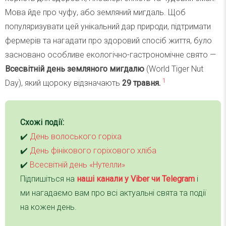
Мова йде про чуфу, або земляний мигдаль. Щоб
популяризувати цей унікальний дар природи, підтримати
фермерів та нагадати про здоровий спосіб життя, було
засновано особливе екологічно-гастрономічне свято —
Всесвітній день земляного мигдалю
(World Tiger Nut
1
Day), який щороку відзначають
29 травня.
Схожі події:
✔️
День волоського горіха
✔️
День фінікового горіхового хліба
✔️
Всесвітній день «Нутелли»
Підпишіться на
наші канали у Viber чи Telegra
m
і
ми нагадаємо вам про всі актуальні свята та події
на кожен день.