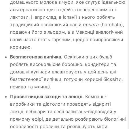
домашнього молока з чуфи, яке слугує ідеальною
альтернативою для людей із непереносимістю
лактози. Наприклад, в Іспанії з нього роблять
традиційний освіжаючий напій
орчата
(horchata),
подаючи його з льодом, а в Мексиці аналогічний
напій часто п’ють гарячим, щедро приправляючи
корицею.
Безглютенова випічка.
Оскільки з цих бульб
роблять високоякісне борошно, кондитери та
домашні кулінари влаштовують у цей день дні
безглютенової випічки, готуючи корисні бісквіти,
печиво та млинці.
Просвітницькі заходи та лекції.
Компанії-
виробники та дієтологи проводять відкриті
лекції, вебінари та сесії запитань-відповідей у
прямому ефірі, де детально розбирають біологічні
особливості рослини та розвінчують міфи,