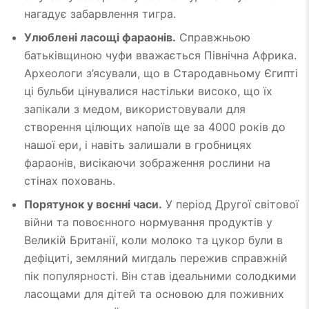
нагадує забарвлення тигра.
Улюблені ласощі фараонів.
Справжньою
батьківщиною чуфи вважається Північна Африка.
Археологи з’ясували, що в Стародавньому Єгипті
ці бульби цінувалися настільки високо, що їх
запікали з медом, використовували для
створення цілющих напоїв ще за 4000 років до
нашої ери, і навіть залишали в гробницях
фараонів, висікаючи зображення рослини на
стінах поховань.
Порятунок у воєнні часи.
У період Другої світової
війни та повоєнного нормування продуктів у
Великій Британії, коли молоко та цукор були в
дефіциті, земляний мигдаль пережив справжній
пік популярності. Він став ідеальними солодкими
ласощами для дітей та основою для поживних