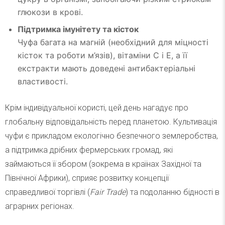
глюкози в крові.
Підтримка імунітету та кісток
Чуфа багата на магній (необхідний для міцності
кісток та роботи м’язів), вітаміни C і E, а її
екстракти мають доведені антибактеріальні
властивості.
Крім індивідуальної користі, цей день нагадує про
глобальну відповідальність перед планетою. Культивація
чуфи є прикладом екологічно безпечного землеробства,
а підтримка дрібних фермерських громад, які
займаються її збором (зокрема в країнах Західної та
Північної Африки), сприяє розвитку концепції
справедливої торгівлі (
Fair Trade
) та подоланню бідності в
аграрних регіонах.