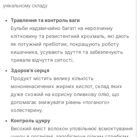
унікальному складу:
Травлення та контроль ваги
Бульби надзвичайно багаті на нерозчинну
клітковину та резистентний крохмаль, які діють
як потужний пребіотик, покращують роботу
кишечника, усувають здуття та забезпечують
тривале відчуття ситості.
Здоров’я серця
Продукт містить велику кількість
мононенасичених жирних кислот, склад яких
дуже схожий на корисну оливкову олію, що
допомагає знижувати рівень «поганого»
холестерину.
Контроль цукру
Високий вміст волокон уповільнює всмоктування
цукру в організмі, запобігаючи різким стрибкам