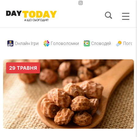
Онлайн Ігри
Головоломки
Словодей
Погод