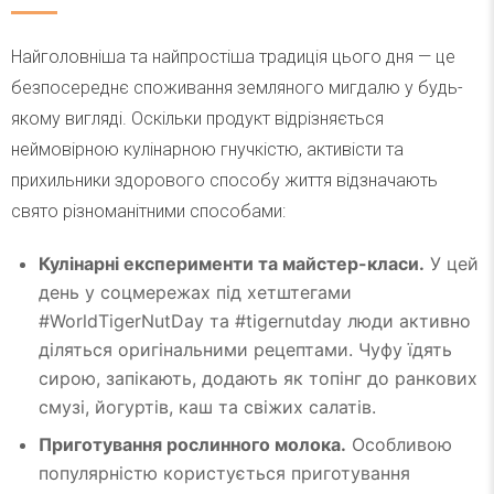
Найголовніша та найпростіша традиція цього дня — це
безпосереднє споживання земляного мигдалю у будь-
якому вигляді. Оскільки продукт відрізняється
неймовірною кулінарною гнучкістю, активісти та
прихильники здорового способу життя відзначають
свято різноманітними способами:
Кулінарні експерименти та майстер-класи.
У цей
день у соцмережах під хетштегами
#WorldTigerNutDay та #tigernutday люди активно
діляться оригінальними рецептами. Чуфу їдять
сирою, запікають, додають як топінг до ранкових
смузі, йогуртів, каш та свіжих салатів.
Приготування рослинного молока.
Особливою
популярністю користується приготування