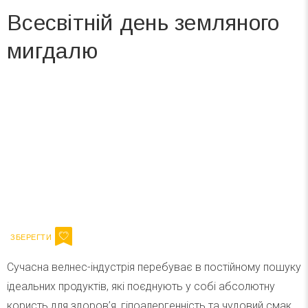
Всесвітній день земляного
мигдалю
Вже 6 років DAY TODAY складає для вас «
Список свят на день
». Підписуйтесь на щоденну розсилку
зручним для вас способом.
Телеграм
Інстаграм
Ваш імейл
Підписатися
Email
Сучасна велнес-індустрія перебуває в постійному пошуку
ідеальних продуктів, які поєднують у собі абсолютну
користь для здоров’я, гіпоалергенність та чудовий смак.