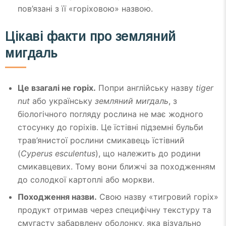
пов’язані з її «горіховою» назвою.
Цікаві факти про земляний
мигдаль
Це взагалі не горіх.
Попри англійську назву
tiger
nut
або українську
земляний мигдаль
, з
біологічного погляду рослина не має жодного
стосунку до горіхів. Це їстівні підземні бульби
трав’янистої рослини смикавець їстівний
(
Cyperus esculentus
), що належить до родини
смикавцевих. Тому вони ближчі за походженням
до солодкої картоплі або моркви.
Походження назви.
Свою назву «тигровий горіх»
продукт отримав через специфічну текстуру та
смугасту забарвлену оболонку, яка візуально