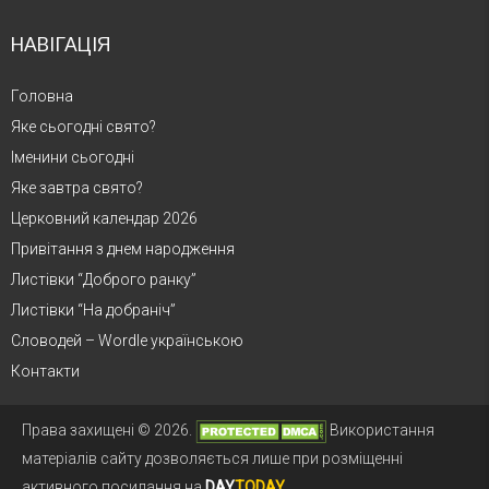
НАВІГАЦІЯ
Головна
Яке сьогодні свято?
Іменини сьогодні
Яке завтра свято?
Церковний календар 2026
Привітання з днем народження
Листівки “Доброго ранку”
Листівки “На добраніч”
Словодей – Wordle українською
Контакти
Права захищені © 2026.
Використання
матеріалів сайту дозволяється лише при розміщенні
активного посилання на
DAY
TODAY
.