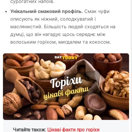
сурогатних напоїв.
Унікальний смаковий профіль.
Смак чуфи
описують як ніжний, солодкуватий і
маслянистий. Більшість людей сходяться на
думці, що він нагадує щось середнє між
волоським горіхом, мигдалем та кокосом.
Читайте також:
Цікаві факти про горіхи