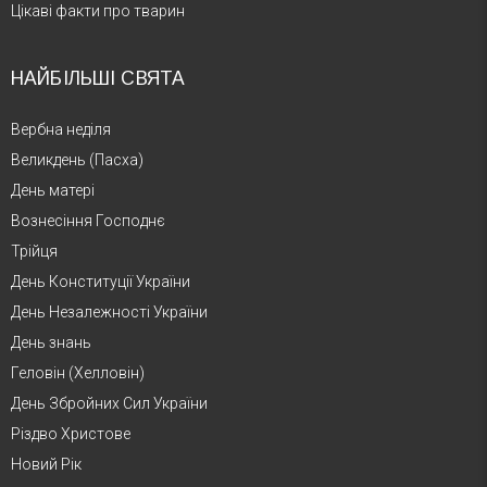
Цікаві факти про тварин
НАЙБІЛЬШІ СВЯТА
Вербна неділя
Великдень (Пасха)
День матері
Вознесіння Господнє
Трійця
День Конституції України
День Незалежності України
День знань
Геловін (Хелловін)
День Збройних Сил України
Різдво Христове
Новий Рік