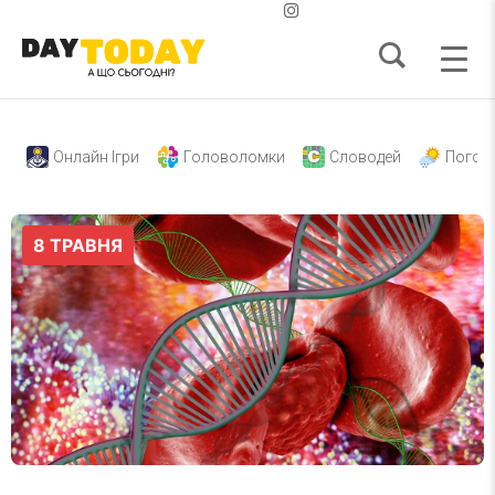
Онлайн Ігри
Головоломки
Словодей
Погод