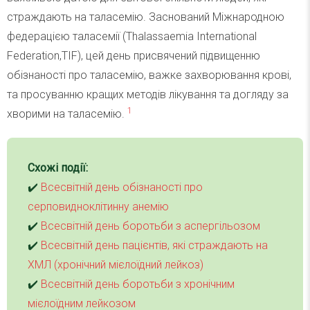
страждають на таласемію. Заснований Міжнародною
федерацією таласемії (Thalassaemia International
Federation,TIF), цей день присвячений підвищенню
обізнаності про таласемію, важке захворювання крові,
та просуванню кращих методів лікування та догляду за
1
хворими на таласемію.
Схожі події:
✔️
Всесвітній день обізнаності про
серповидноклітинну анемію
✔️
Всесвітній день боротьби з аспергільозом
✔️
Всесвітній день пацієнтів, які страждають на
ХМЛ (хронічний мієлоїдний лейкоз)
✔️
Всесвітній день боротьби з хронічним
мієлоїдним лейкозом