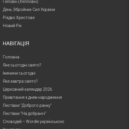
Геловін (Хелловін)
День Збройних Сил України
Різдво Христове
Новий Рік
НАВІГАЦІЯ
Головна
Яке сьогодні свято?
Іменини сьогодні
Яке завтра свято?
Церковний календар 2026
Привітання з днем народження
Листівки “Доброго ранку”
Листівки “На добраніч”
Словодей – Wordle українською