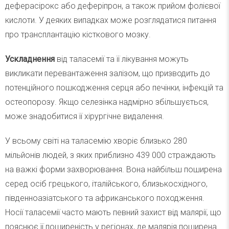
деферасірокс або деферіпрон, а також прийом фолієвої
кислоти. У деяких випадках може розглядатися питання
про трансплантацію кісткового мозку.
Ускладнення
від таласемії та її лікування можуть
викликати перевантаження залізом, що призводить до
потенційного пошкодження серця або печінки, інфекцій та
остеопорозу. Якщо селезінка надмірно збільшується,
може знадобитися її хірургічне видалення.
У всьому світі на таласемію хворіє близько 280
мільйонів людей, з яких приблизно 439 000 страждають
на важкі форми захворювання. Вона найбільш поширена
серед осіб грецького, італійського, близькосхідного,
південноазіатського та африканського походження.
Носії таласемії часто мають певний захист від малярії, що
пояснює її поширеність у регіонах, де малярія поширена.