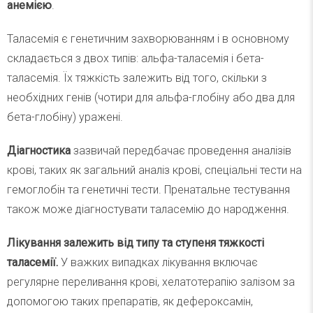
анемією
.
Таласемія є генетичним захворюванням і в основному
складається з двох типів: альфа-таласемія і бета-
таласемія. Їх тяжкість залежить від того, скільки з
необхідних генів (чотири для альфа-глобіну або два для
бета-глобіну) уражені.
Діагностика
зазвичай передбачає проведення аналізів
крові, таких як загальний аналіз крові, спеціальні тести на
гемоглобін та генетичні тести. Пренатальне тестування
також може діагностувати таласемію до народження.
Лікування залежить від типу та ступеня тяжкості
таласемії.
У важких випадках лікування включає
регулярне переливання крові, хелатотерапію залізом за
допомогою таких препаратів, як дефероксамін,