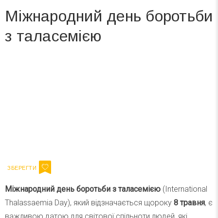
Міжнародний день боротьби
з таласемією
Вже 6 років DAY TODAY складає для вас «
Список свят на день
». Підписуйтесь на щоденну розсилку
зручним для вас способом.
Телеграм
Інстаграм
Ваш імейл
Підписатися
Email
Міжнародний день боротьби з таласемією
(International
Thalassaemia Day), який відзначається щороку
8 травня
, є
важливою датою для світової спільноти людей, які