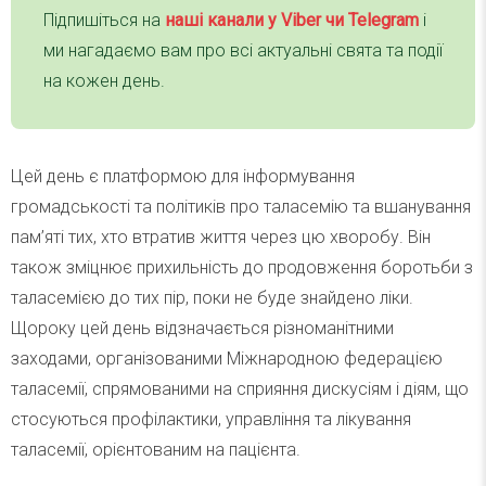
Підпишіться на
наші канали у Viber чи Telegra
m
і
ми нагадаємо вам про всі актуальні свята та події
на кожен день.
Цей день є платформою для інформування
громадськості та політиків про таласемію та вшанування
пам’яті тих, хто втратив життя через цю хворобу. Він
також зміцнює прихильність до продовження боротьби з
таласемією до тих пір, поки не буде знайдено ліки.
Щороку цей день відзначається різноманітними
заходами, організованими Міжнародною федерацією
таласемії, спрямованими на сприяння дискусіям і діям, що
стосуються профілактики, управління та лікування
таласемії, орієнтованим на пацієнта.