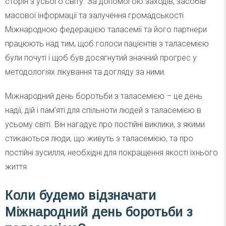
сторін з усього світу. За допомогою заходів, засобів
масової інформації та залучення громадськості
Міжнародною федерацією таласемії та його партнери
працюють над тим, щоб голоси пацієнтів з таласемією
були почуті і щоб був досягнутий значний прогрес у
методологіях лікування та догляду за ними.
Міжнародний день боротьби з таласемією – це день
надії, дій і пам’яті для спільноти людей з таласемією в
усьому світі. Він нагадує про постійні виклики, з якими
стикаються люди, що живуть з таласемією, та про
постійні зусилля, необхідні для покращення якості їхнього
життя.
Коли будемо відзначати
Міжнародний день боротьби з