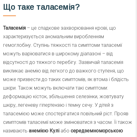
Що таке таласемія?
Таласемія
– це спадкове захворювання крові, що
характеризується аномальним виробленням
гемоглобіну. Ступінь тяжкості та симптоми таласемії
можуть варіюватися в широкому діапазоні – від
відсутності до тяжкого перебігу. Зазвичай таласемія
викликає анемію від легкого до важкого ступеня, що
може призвести до таких симптомів, як втома і блідість
шкіри. Також можуть включати такі симптоми:
деформацію кісток, збільшення селезінки, жовтувату
шкіру, легеневу гіпертензію і темну сечу. У дітей з
таласемією може спостерігатися повільний ріст. Прояв
симптомів таласемії може змінюватися з часом. Її також
називають
анемією Кулі
або
середземноморською