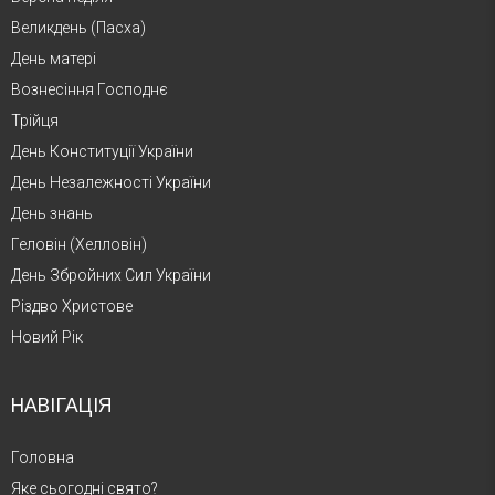
Великдень (Пасха)
День матері
Вознесіння Господнє
Трійця
День Конституції України
День Незалежності України
День знань
Геловін (Хелловін)
День Збройних Сил України
Різдво Христове
Новий Рік
НАВІГАЦІЯ
Головна
Яке сьогодні свято?