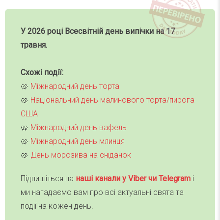
У 2026 році Всесвітній день випічки на 17
травня.
Схожі події:
🥨
Міжнародний день торта
🥨
Національний день малинового торта/пирога
США
🥨
Міжнародний день вафель
🥨
Міжнародний день млинця
🥨
День морозива на сніданок
Підпишіться на
наші канали у Viber чи Telegra
m
і
ми нагадаємо вам про всі актуальні свята та
події на кожен день.