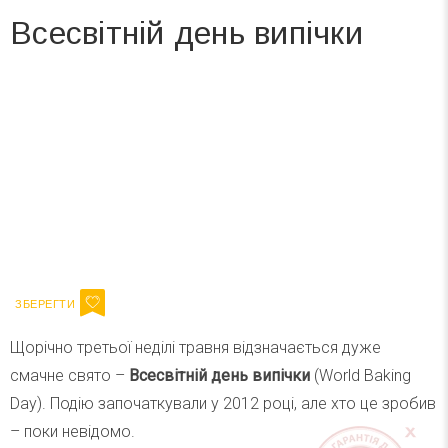
Всесвітній день випічки
Вже 6 років DAY TODAY складає для вас «
Список свят на день
». Підписуйтесь на щоденну розсилку
зручним для вас способом.
Телеграм
Інстаграм
Ваш імейл
Підписатися
Email
Щорічно третьої неділі травня відзначається дуже
смачне свято –
Всесвітній день випічки
(World Baking
Day). Подію започаткували у 2012 році, але хто це зробив
– поки невідомо.