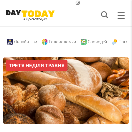
Онлайн Ігри
Головоломки
Словодей
Погод