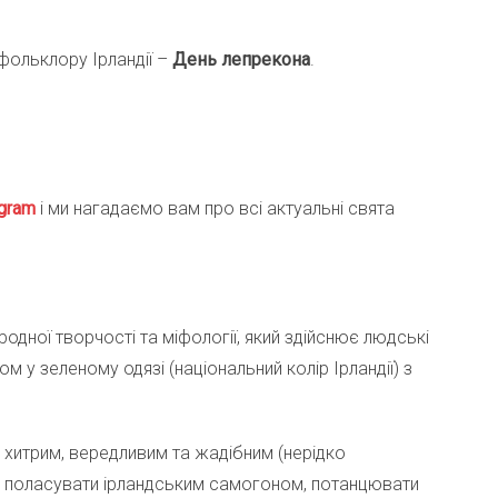
фольклору Ірландії –
День лепрекона
.
gra
m
і ми нагадаємо вам про всі актуальні свята
одної творчості та міфології, який здійснює людські
 у зеленому одязі (національний колір Ірландії) з
хитрим, вередливим та жадібним (нерідко
ти поласувати ірландським самогоном, потанцювати