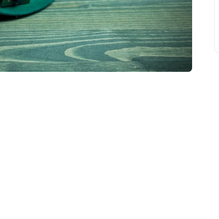
свят на день
». Підписуйтесь на щоденну розсилку
Підписатися