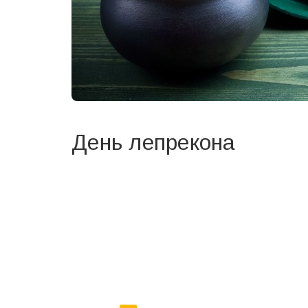
День лепрекона
Вже 6 років DAY TODAY складає для вас «
Список 
зручним для вас способом.
Телеграм
Інстаграм
Ваш імейл
Email