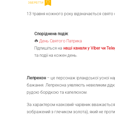
13 травня кожного року відзначається свято 
Споріднена подія:
☘️
День Святого Патрика
Підпишіться на
наші канали у Viber чи Tele
та події на кожен день.
Лепрекон
– це персонаж ірландської усної нар
бажання. Лепрекона уявляють невеликим дідком
рудою борідкою та капелюхом.
За характером казковий чарівник вважається 
зображений з глечиком золота), який не про