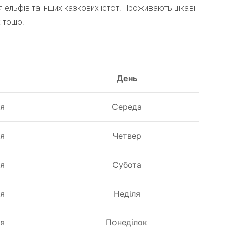
 ельфів та інших казкових істот. Проживають цікаві
х тощо.
День
ня
Середа
ня
Четвер
ня
Субота
ня
Неділя
ня
Понеділок