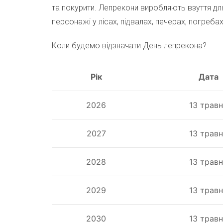
та покурити. Лепрекони виробляють взуття для
персонажі у лісах, підвалах, печерах, погреба
Коли будемо відзначати День лепрекона?
Рік
Дата
2026
13 трав
2027
13 трав
2028
13 трав
2029
13 трав
2030
13 трав