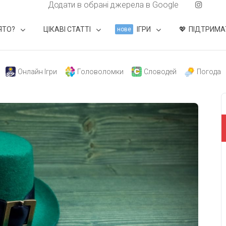
Додати в обрані джерела в Google
ЯТО?
ЦІКАВІ СТАТТІ
ІГРИ
ПІДТРИМА
нове
Онлайн Ігри
Головоломки
Словодей
Погода