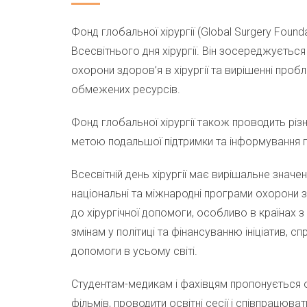
Фонд глобальної хірургії (Global Surgery Found
Всесвітнього дня хірургії. Він зосереджуєтьс
охорони здоров’я в хірургії та вирішенні проб
обмежених ресурсів.
Фонд глобальної хірургії також проводить різн
метою подальшої підтримки та інформування про 
Всесвітній день хірургії має вирішальне значе
національні та міжнародні програми охорони з
до хірургічної допомоги, особливо в країнах з
змінам у політиці та фінансуванню ініціатив, с
допомоги в усьому світі.
Студентам-медикам і фахівцям пропонується о
фільмів, проводити освітні сесії і співпрацюв