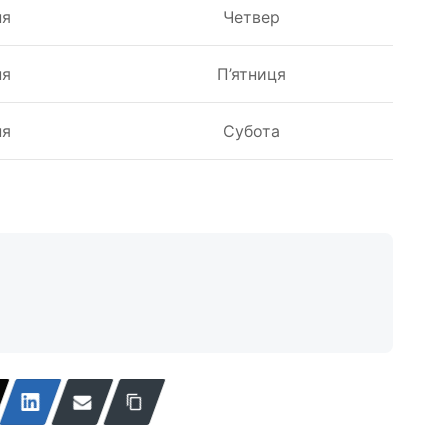
ня
Четвер
ня
П’ятниця
ня
Субота
↩