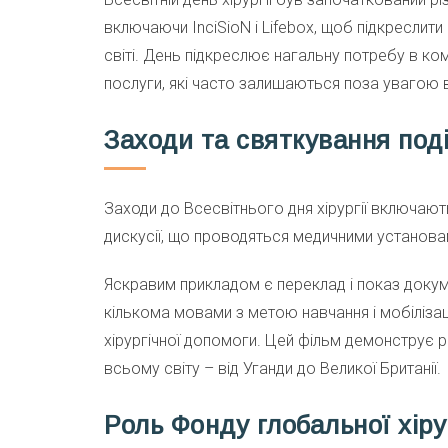
включаючи InciSioN і Lifebox, щоб підкреслити
світі. День підкреслює нагальну потребу в ком
послуги, які часто залишаються поза увагою 
Заходи та святкування події
Заходи до Всесвітнього дня хірургії включають
дискусії, що проводяться медичними установа
Яскравим прикладом є переклад і показ доку
кількома мовами з метою навчання і мобілізац
хірургічної допомоги. Цей фільм демонструє рі
всьому світу – від Уганди до Великої Британії.
Роль Фонду глобальної хіру