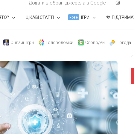
Додати в обрані джерела в Google
ЯТО?
ЦІКАВІ СТАТТІ
ІГРИ
ПІДТРИМА
нове
Онлайн Ігри
Головоломки
Словодей
Погода