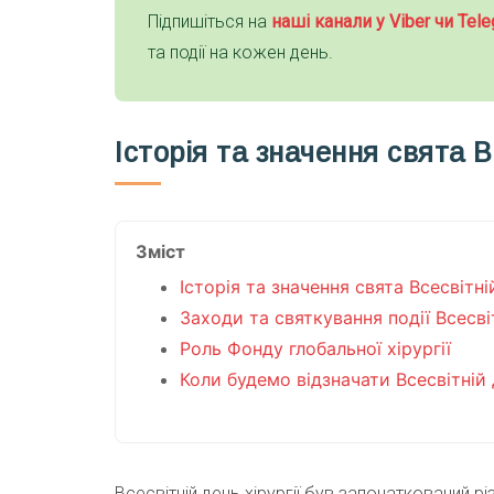
Підпишіться на
наші канали у Viber чи Tele
та події на кожен день.
Історія та значення свята В
Зміст
Історія та значення свята Всесвітній
Заходи та святкування події Всесвіт
Роль Фонду глобальної хірургії
Коли будемо відзначати Всесвітній 
Всесвітній день хірургії був започаткований 