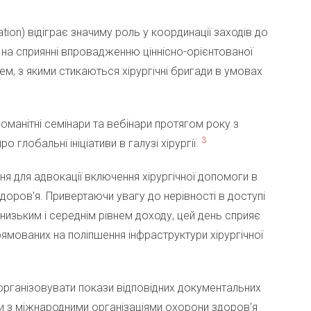
ation) відіграє значиму роль у координації заходів до
я на сприянні впровадженню ціннісно-орієнтованої
лем, з якими стикаються хірургічні бригади в умовах
оманітні семінари та вебінари протягом року з
3
глобальні ініціативи в галузі хірургії.
ння для адвокації включення хірургічної допомоги в
доров’я. Привертаючи увагу до нерівності в доступі
 низьким і середнім рівнем доходу, цей день сприяє
прямованих на поліпшення інфраструктури хірургічної
рганізовувати покази відповідних документальних
ати з міжнародними організаціями охорони здоров’я