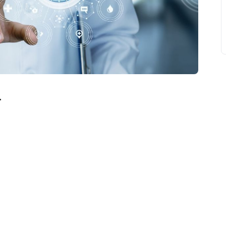
ї
свят на день
». Підписуйтесь на щоденну розсилку
Підписатися