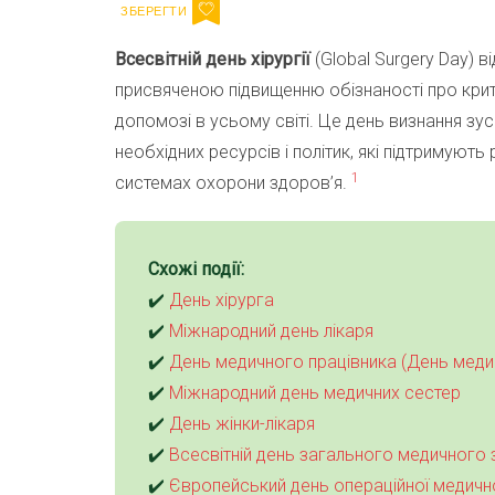
Всесвітній день хірургії
(Global Surgery Day) 
присвяченою підвищенню обізнаності про критич
допомозі в усьому світі. Це день визнання зус
необхідних ресурсів і політик, які підтримують
1
системах охорони здоров’я.
Схожі події:
✔️
День хірурга
✔️
Міжнародний день лікаря
✔️
День медичного працівника (День меди
✔️
Міжнародний день медичних сестер
✔️
День жінки-лікаря
✔️
Всесвітній день загального медичного
✔️
Європейський день операційної медичн