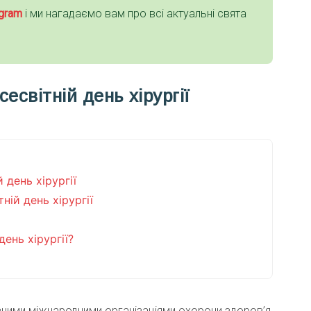
gra
m
і ми нагадаємо вам про всі актуальні свята
сесвітній день хірургії
 день хірургії
ній день хірургії
день хірургії?
різними міжнародними організаціями охорони здоров’я,