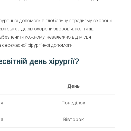
ї хірургічної допомоги в глобальну парадигму охорони
вітових лідерів охорони здоров’я, політиків,
забезпечити кожному, незалежно від місця
 своєчасної хірургічної допомоги.
світній день хірургії?
День
ня
Понеділок
ня
Вівторок