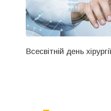
Всесвітній день хірургі
Вже 6 років DAY TODAY складає для вас «
Список 
зручним для вас способом.
Телеграм
Інстаграм
Ваш імейл
Email