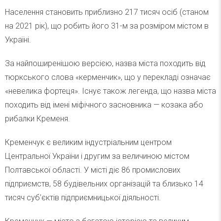
Населення становить приблизно 217 тисяч осіб (станом
на 2021 рік), що робить його 31-м за розміром містом в
Україні.
За найпоширенішою версією, назва міста походить від
тюркського слова «керменчик», що у перекладі означає
«невелика фортеця». Існує також легенда, що назва міста
походить від імені міфічного засновника — козака або
рибалки Кременя.
Кременчук є великим індустріальним центром
Центральної України і другим за величиною містом
Полтавської області. У місті діє 86 промислових
підприємств, 58 будівельних організацій та близько 14
тисяч суб’єктів підприємницької діяльності.