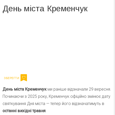
День міста Кременчук
Вже 6 років DAY TODAY складає для вас «
Список свят на день
». Підписуйтесь на щоденну розсилку
зручним для вас способом.
Телеграм
Інстаграм
Ваш імейл
Підписатися
Email
День міста Кременчук
ми раніше відзначали 29 вересня.
Починаючи з 2025 року, Кременчук офіційно змінює дату
святкування Дня міста — тепер його відзначатимуть в
останні вихідні травня
.