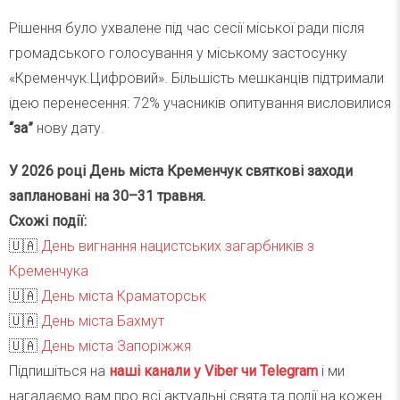
Рішення було ухвалене під час сесії міської ради після
громадського голосування у міському застосунку
«Кременчук.Цифровий». Більшість мешканців підтримали
ідею перенесення: 72% учасників опитування висловилися
“за”
нову дату.
У 2026 році День міста Кременчук святкові заходи
заплановані на 30–31 травня.
Схожі події:
🇺🇦
День вигнання нацистських загарбників з
Кременчука
🇺🇦
День міста Краматорськ
🇺🇦
День міста Бахмут
🇺🇦
День міста Запоріжжя
Підпишіться на
наші канали у Viber чи Telegra
m
і ми
нагадаємо вам про всі актуальні свята та події на кожен