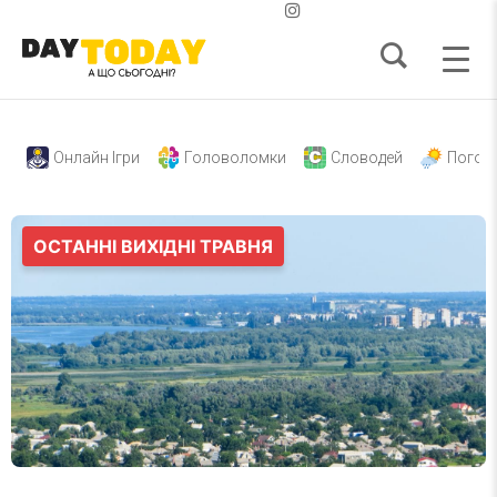
Онлайн Ігри
Головоломки
Словодей
Погод