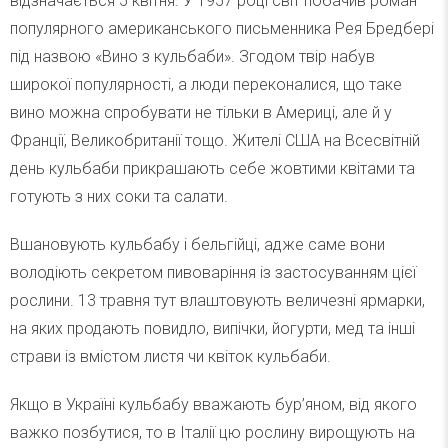
відзначається 5 квітня. У 1957 році світ побачив роман
популярного американського письменника Рея Бредбері
під назвою «Вино з кульбаби». Згодом твір набув
широкої популярності, а люди переконалися, що таке
вино можна спробувати не тільки в Америці, але й у
Франції, Великобританії тощо. Жителі США на Всесвітній
день кульбаби прикрашають себе жовтими квітами та
готують з них соки та салати.
Вшановують кульбабу і бельгійці, адже саме вони
володіють секретом пивоваріння із застосуванням цієї
рослини. 13 травня тут влаштовують величезні ярмарки,
на яких продають повидло, випічки, йогурти, мед та інші
страви із вмістом листя чи квіток кульбаби.
Якщо в Україні кульбабу вважають бур’яном, від якого
важко позбутися, то в Італії цю рослину вирощують на