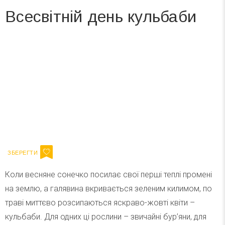
Всесвітній день кульбаби
Вже 6 років DAY TODAY складає для вас «
Список свят на день
». Підписуйтесь на щоденну розсилку
зручним для вас способом.
Телеграм
Інстаграм
Ваш імейл
Підписатися
Email
Коли весняне сонечко посилає свої перші теплі промені
на землю, а галявина вкривається зеленим килимом, по
траві миттєво розсипаються яскраво-жовті квіти –
кульбаби. Для одних ці рослини – звичайні бур’яни, для