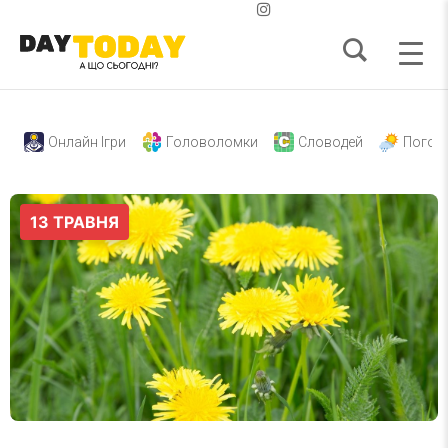
Онлайн Ігри
Головоломки
Словодей
Погод