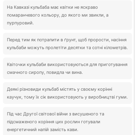
На Кавказі кульбаба має квітки не яскраво
помаранчевого кольору, до якого ми звикли, а
пурпуровий.
Перед тим як потрапити в ґрунт, щоб прорости, насіння
кульбаби можуть пролетіти десятки та сотні кілометрів.
Квіточки кульбаби використовуються для приготування
смачного сиропу, повидла чи вина.
Деякі різновиди кульбаб містять у своєму корінні
каучук, тому їх сік використовують у виробництві гуми.
Під час Другої світової війни з висушеного та
підсмаженого коріння цих рослин готували
енергетичний напій замість кави.