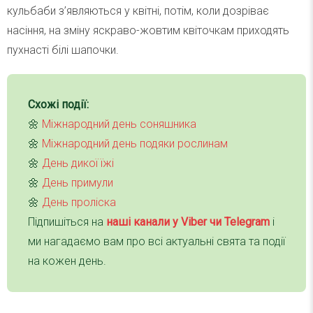
кульбаби з’являються у квітні, потім, коли дозріває
насіння, на зміну яскраво-жовтим квіточкам приходять
пухнасті білі шапочки.
Схожі події:
🌼
Міжнародний день соняшника
🌼
Міжнародний день подяки рослинам
🌼
День дикої їжі
🌼
День примули
🌼
День проліска
Підпишіться на
наші канали у Viber чи Telegra
m
і
ми нагадаємо вам про всі актуальні свята та події
на кожен день.