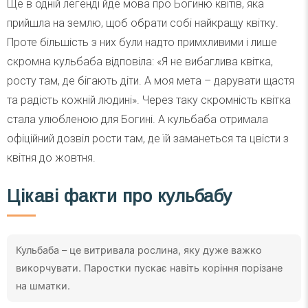
Ще в одній легенді йде мова про Богиню квітів, яка
прийшла на землю, щоб обрати собі найкращу квітку.
Проте більшість з них були надто примхливими і лише
скромна кульбаба відповіла: «Я не вибаглива квітка,
росту там, де бігають діти. А моя мета – дарувати щастя
та радість кожній людині». Через таку скромність квітка
стала улюбленою для Богині. А кульбаба отримала
офіційний дозвіл рости там, де їй заманеться та цвісти з
квітня до жовтня.
Цікаві факти про кульбабу
Кульбаба – це витривала рослина, яку дуже важко
викорчувати. Паростки пускає навіть коріння порізане
на шматки.