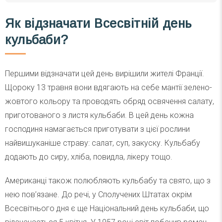
Як відзначати Всесвітній день
кульбаби?
Першими відзначати цей день вирішили жителі Франції.
Щороку 13 травня вони вдягають на себе мантії зелено-
жовтого кольору та проводять обряд освячення салату,
приготованого з листя кульбаби. В цей день кожна
господиня намагається приготувати з цієї рослини
найвишуканіше страву: салат, суп, закуску. Кульбабу
додають до сиру, хліба, повидла, лікеру тощо.
Американці також полюбляють кульбабу та свято, що з
нею пов’язане. До речі, у Сполучених Штатах окрім
Всесвітнього дня є ще Національний день кульбаби, що