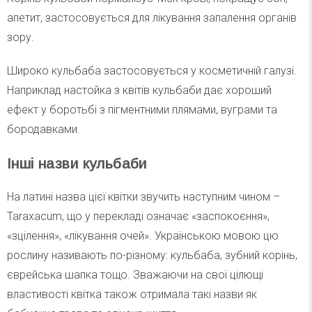
апетит, застосовується для лікування запалення органів
зору.
Широко кульбаба застосовується у косметичній галузі.
Наприклад настойка з квітів кульбаби дає хороший
ефект у боротьбі з пігментними плямами, вуграми та
бородавками.
Інші назви кульбаби
На латині назва цієї квітки звучить наступним чином –
Taraxacum, що у перекладі означає «заспокоєння»,
«зцілення», «лікування очей». Українською мовою цю
рослину називають по-різному: кульбаба, зубний корінь,
єврейська шапка тощо. Зважаючи на свої цілющі
властивості квітка також отримала такі назви як