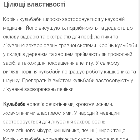
Цілющі властивості
Корінь кульбаби широко застосовується у науковій
медицині. Його висушують, подрібнюють та додають до
складу відварів та екстрактів для профілактики та
лікування захворювань травної системи. Корінь кульбаби
у складі з деревієм та хвощем приймають як проносний
засіб, а також для покращення апетиту. У свіжому
вигляді коріння кульбаби покращує роботу кишківника та
шлунку. Препарати із вмістом кульбаби застосовують у
лікуванні захворювань печінки.
Кульбаба
володіє сечогінними, кровоочисними,
жовчогінними властивостями. У народній медицині
застосовується для лікування захворювань
жовчогінного міхура, кишківника, печінці, нирок тощо.
Корінь кульбаби нормалізує тиск крові, покращує сон,