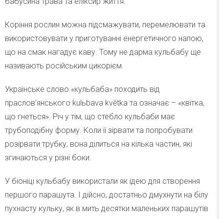
бабусина трава та еліксир життя.
Коріння рослин можна підсмажувати, перемелювати та
використовувати у приготуванні енергетичного напою,
що на смак нагадує каву. Тому не дарма кульбабу ще
називають російським цикорієм.
Українське слово «кульбаба» походить від
праслов’янського kulьbava květka та означає – «квітка,
що гнеться». Річ у тім, що стебло кульбаби має
трубоподібну форму. Коли її зірвати та попробувати
розірвати трубку, вона ділиться на кілька частин, які
згинаються у різні боки.
У біоніці кульбабу використали як ідею для створення
першого парашута. І дійсно, достатньо дмухнути на білу
пухнасту кульку, як в мить десятки маленьких парашутів