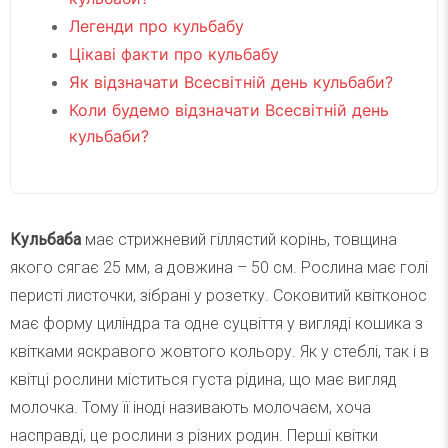
Легенди про кульбабу
Цікаві факти про кульбабу
Як відзначати Всесвітній день кульбаби?
Коли будемо відзначати Всесвітній день
кульбаби?
Кульбаба
має стрижневий гіллястий корінь, товщина
якого сягає 25 мм, а довжина – 50 см. Рослина має голі
перисті листочки, зібрані у розетку. Соковитий квітконос
має форму циліндра та одне суцвіття у вигляді кошика з
квітками яскравого жовтого кольору. Як у стеблі, так і в
квітці рослини міститься густа рідина, що має вигляд
молочка. Тому її іноді називають молочаєм, хоча
насправді, це рослини з різних родин. Перші квітки