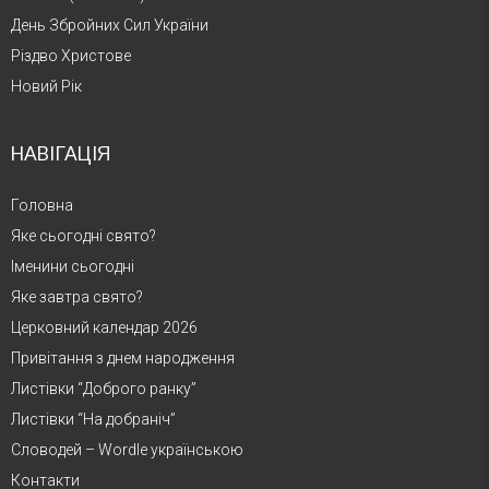
День Збройних Сил України
Різдво Христове
Новий Рік
НАВІГАЦІЯ
Головна
Яке сьогодні свято?
Іменини сьогодні
Яке завтра свято?
Церковний календар 2026
Привітання з днем народження
Листівки “Доброго ранку”
Листівки “На добраніч”
Словодей – Wordle українською
Контакти