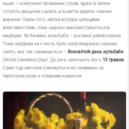
інших – компонент вітамінних страв, адже із зелені
готують вишукані салати, а із квіток варять смачне
варення. Окрім того, квітка володіє цілющими
властивостями, тому широко використовується в
медицині. Як бачимо, кульбаба – рослина універсальна.
Тому недарма на її честь було запроваджено окреме
свято, яке так і називається –
Всесвітній день кульбаби
(World Dandelion Day). До речі, святкують його
13 травня.
Саме тоді квіточки з’являються на галявинах на
територіях країн з помірним кліматом.