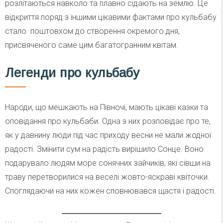
розлітаються навколо та плавно сідають на землю. Це
відкриття поряд з іншими цікавими фактами про кульбабу
стало поштовхом до створення окремого дня,
присвяченого саме цим багатогранним квітам.
Легенди про кульбабу
Народи, що мешкають на Півночі, мають цікаві казки та
оповідання про кульбаби. Одна з них розповідає про те,
як у давнину люди під час приходу весни не мали жодної
радості. Змінити сум на радість вирішило Сонце. Воно
подарувало людям море сонячних зайчиків, які сівши на
траву перетворилися на веселі жовто-яскраві квіточки.
Споглядаючи на них кожен сповнювався щастя і радості.