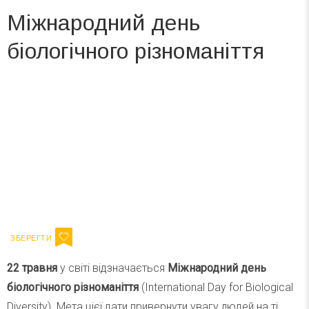
Міжнародний день
біологічного різноманіття
Вже 6 років DAY TODAY складає для вас «
Список свят на день
». Підписуйтесь на щоденну розсилку
зручним для вас способом.
Телеграм
Інстаграм
Ваш імейл
Підписатися
Email
22 травня
у світі відзначається
Міжнародний день
біологічного різноманіття
(International Day for Biological
Diversity). Мета цієї дати привернути увагу людей на ті