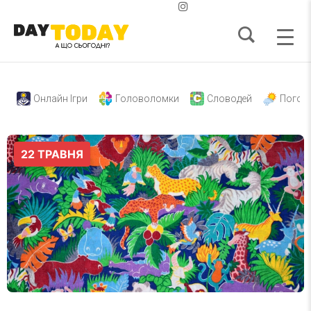
Онлайн Ігри
Головоломки
Словодей
Погод