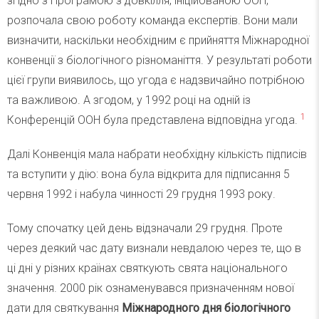
згідно з Програмою з довкілля, ініційованою ООН,
розпочала свою роботу команда експертів. Вони мали
визначити, наскільки необхідним є прийняття Міжнародної
конвенції з біологічного різноманіття. У результаті роботи
цієї групи виявилось, що угода є надзвичайно потрібною
та важливою. А згодом, у 1992 році на одній із
1
Конференцій ООН була представлена відповідна угода.
Далі Конвенція мала набрати необхідну кількість підписів
та вступити у дію: вона була відкрита для підписання 5
червня 1992 і набула чинності 29 грудня 1993 року.
Тому спочатку цей день відзначали 29 грудня. Проте
через деякий час дату визнали невдалою через те, що в
ці дні у різних країнах святкують свята національного
значення. 2000 рік ознаменувався призначенням нової
дати для святкування
Міжнародного дня біологічного