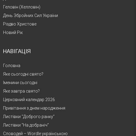
Геловін (Хелловін)
День Збройних Сил України
Різдво Христове
Новий Рік
НАВІГАЦІЯ
Головна
Яке сьогодні свято?
Іменини сьогодні
Яке завтра свято?
Церковний календар 2026
Привітання з днем народження
Листівки “Доброго ранку”
Листівки “На добраніч”
Словодей – Wordle українською