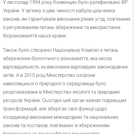
У листопаді 1994 року Конвенцію було ратифіковано ВР
України. У зв’язку з цим, чинності набула ціла низка
законів, які гарантували виконання різних угод, пов’язаних
з регулюванням питань збереження та використання
біорізноманіття нашої країни.
Також було створено Національну Комісію з питань
збереження біологічного різноманіття, яка несла
відповідальність за виконання відповідних законодавчих
актів. А в 2010 році Міністерство охорони
навколишнього природного середовища було
реорганізоване в Міністерство екології та природних
ресурсів України. Сьогодні цей орган зазнає подальших
трансформацій, але зберігає свої функції щодо
координації виконання міжнародних та національних
законів та постанов, пов’язаних зі збереженням
біологічного та ландшафтного різноманіття.