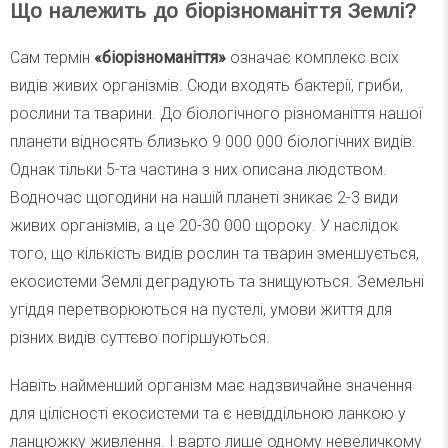
Що належить до біорізноманіття Землі?
Сам термін
«біорізноманіття»
означає комплекс всіх
видів живих організмів. Сюди входять бактерії, гриби,
рослини та тварини. До біологічного різноманіття нашої
планети відносять близько 9 000 000 біологічних видів.
Однак тільки 5-та частина з них описана людством.
Водночас щогодини на нашій планеті зникає 2-3 види
живих організмів, а це 20-30 000 щороку. У наслідок
того, що кількість видів рослин та тварин зменшується,
екосистеми Землі деградують та знищуються. Земельні
угіддя перетворюються на пустелі, умови життя для
різних видів суттєво погіршуються.
Навіть найменший організм має надзвичайне значення
для цілісності екосистеми та є невіддільною ланкою у
ланцюжку живлення. І варто лише одному невеличкому