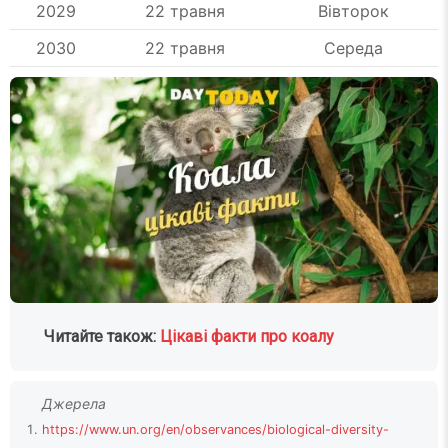
2029
22 травня
Вівторок
2030
22 травня
Середа
Читайте також:
Цікаві факти про коалу
https://www.un.org/en/observances/biological-diversity-