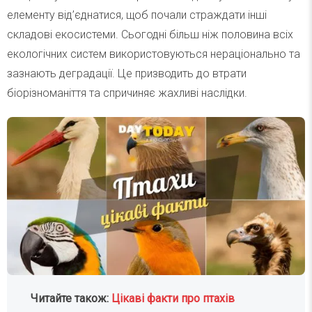
елементу від’єднатися, щоб почали страждати інші
складові екосистеми. Сьогодні більш ніж половина всіх
екологічних систем використовуються нераціонально та
зазнають деградації. Це призводить до втрати
біорізноманіття та спричиняє жахливі наслідки.
Читайте також:
Цікаві факти про птахів