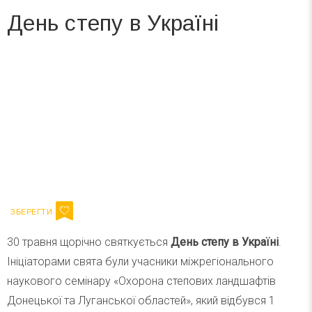
День степу в Україні
Вже 6 років DAY TODAY складає для вас «
Список свят на день
». Підписуйтесь на щоденну розсилку
зручним для вас способом.
Телеграм
Інстаграм
Ваш імейл
Підписатися
Email
30 травня щорічно святкується
День степу в Україні
.
Ініціаторами свята були учасники міжрегіонального
наукового семінару «Охорона степових ландшафтів
Донецької та Луганської областей», який відбувся 1