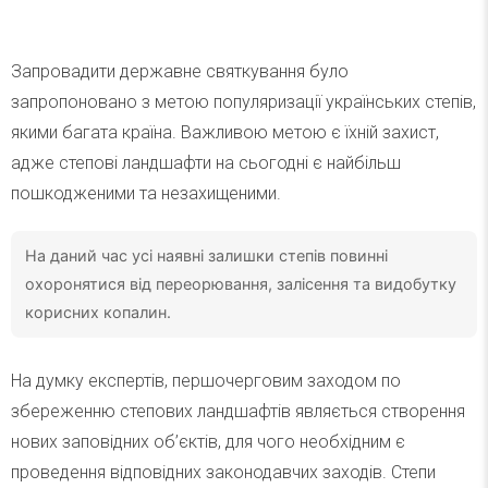
Запровадити державне святкування було
запропоновано з метою популяризації українських степів,
якими багата країна. Важливою метою є їхній захист,
адже степові ландшафти на сьогодні є найбільш
пошкодженими та незахищеними.
На даний час усі наявні залишки степів повинні
охоронятися від переорювання, залісення та видобутку
корисних копалин.
На думку експертів, першочерговим заходом по
збереженню степових ландшафтів являється створення
нових заповідних об’єктів, для чого необхідним є
проведення відповідних законодавчих заходів. Степи