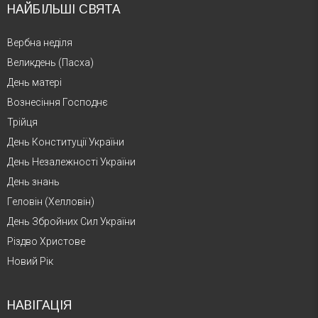
НАЙБІЛЬШІ СВЯТА
Вербна неділя
Великдень (Пасха)
День матері
Вознесіння Господнє
Трійця
День Конституції України
День Незалежності України
День знань
Геловін (Хелловін)
День Збройних Сил України
Різдво Христове
Новий Рік
НАВІГАЦІЯ