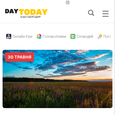
Онлайн Ігри
Головоломки
Словодей
Погод