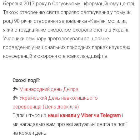
березня 2017 року в Оргуському інформаційному центрі.
Також створенню свята сприяло святкування у тому ж
році 90-річчя створення заповідника «Кам’яні могили»,
який є традиційним символом охорони степів в Україні.
Учасники семінару проголосували за щорічне
проведення у національних природних парках наукових
конференцій з охорони степових ландшафтів.
Схожі події:
🏞
Міжнародний день Дніпра
🏞
Український День навколишнього
середовища (День довкілля)
Підпишіться на
наші канали у Viber чи Telegra
m
і
ми нагадаємо вам про всі актуальні свята та події
на кожен день.