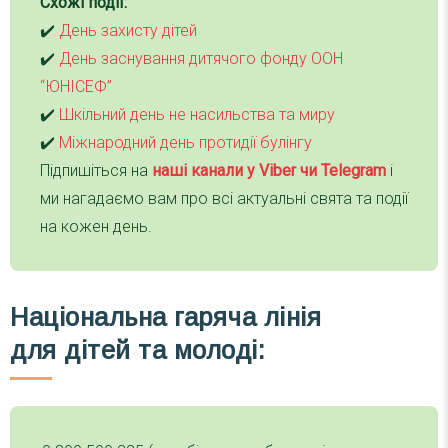
Схожі події:
✔️
День захисту дітей
✔️
День заснування дитячого фонду ООН
“ЮНІСЕФ”
✔️
Шкільний день не насильства та миру
✔️
Міжнародний день протидії булінгу
Підпишіться на
наші канали у Viber чи Telegra
m
і
ми нагадаємо вам про всі актуальні свята та події
на кожен день.
Національна гаряча лінія
для дітей та молоді: