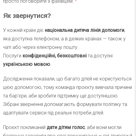
просто поговорити з фахівцем.
Як звернутися?
У кожній країні діє
національна дитяча лінія допомоги
,
яка доступна телефоном, а в деяких країнах — також у
чаті або через електронну пошту.
Послуги
конфіденційні, безкоштовні
та доступні
українською мовою
.
Дослідження показали, що багато дітей не користуються
цією допомогою, тому команда проєкту вивчала причини
та бар’єри, аби зробити підтримку ще доступнішою.
Зібрані звернення допомагають формувати політику та
адаптувати сервіси під реальні потреби дітей.
Проєкт покликаний
дати дітям голос
, аби вони могли
безпечно говорити про свої переживання — від тривоги й