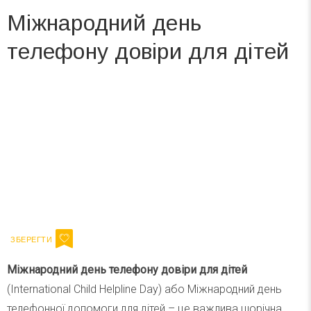
Міжнародний день
телефону довіри для дітей
Вже 6 років DAY TODAY складає для вас «
Список свят на день
». Підписуйтесь на щоденну розсилку
зручним для вас способом.
Телеграм
Інстаграм
Ваш імейл
Підписатися
Email
Міжнародний день телефону довіри для дітей
(International Child Helpline Day) або Міжнародний день
телефонної допомоги для дітей – це важлива щорічна