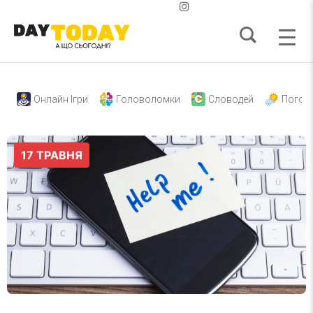
Онлайн Ігри
Головоломки
Словодей
Погод