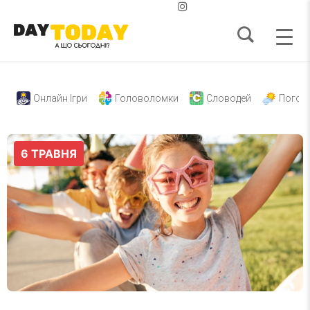
Онлайн Ігри
Головоломки
Словодей
Погод