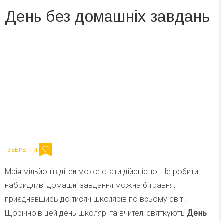
День без домашніх завдань
Вже 6 років DAY TODAY складає для вас «
Список свят на день
». Підписуйтесь на щоденну розсилку
зручним для вас способом.
Телеграм
Інстаграм
Ваш імейл
Підписатися
Email
Мрія мільйонів дітей може стати дійсністю. Не робити
набридливі домашні завдання можна 6 травня,
приєднавшись до тисяч школярів по всьому світі.
Щорічно в цей день школярі та вчителі святкують
День