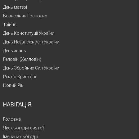
День матері
Вознесіння Господнє
Трійця
День Конституції України
День Незалежності України
День знань
Геловін (Хелловін)
День Збройних Сил України
Різдво Христове
Новий Рік
НАВІГАЦІЯ
Головна
Яке сьогодні свято?
Іменини сьогодні