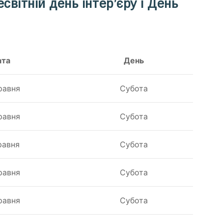
світній день інтер’єру і День
ата
День
равня
Субота
равня
Субота
равня
Субота
равня
Субота
равня
Субота