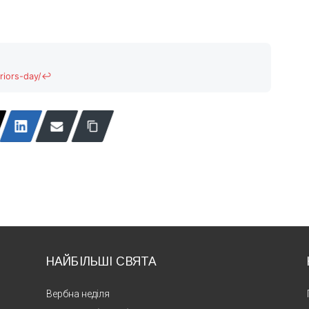
riors-day/
↩
НАЙБІЛЬШІ СВЯТА
Вербна неділя