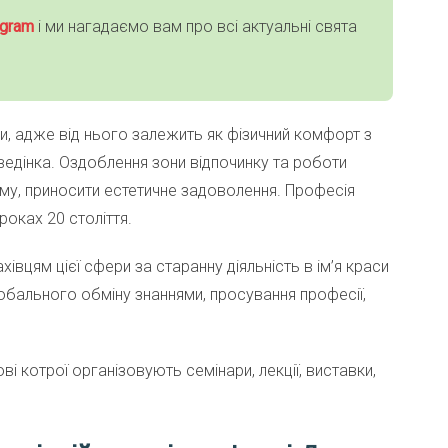
gra
m
і ми нагадаємо вам про всі актуальні свята
и, адже від нього залежить як фізичний комфорт з
оведінка. Оздоблення зони відпочинку та роботи
му, приносити естетичне задоволення. Професія
роках 20 століття.
хівцям цієї сфери за старанну діяльність в ім’я краси
лобального обміну знаннями, просування професії,
і котрої організовують семінари, лекції, виставки,