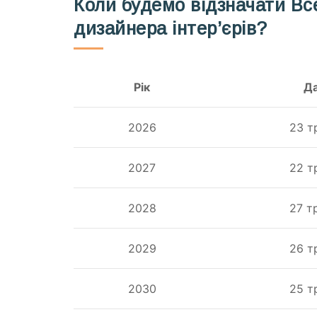
Коли будемо відзначати Все
дизайнера інтер’єрів?
Рік
Д
2026
23 т
2027
22 т
2028
27 т
2029
26 т
2030
25 т