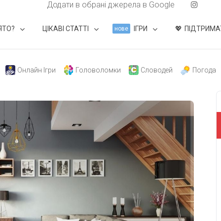
Додати в обрані джерела в Google
ЯТО?
ЦІКАВІ СТАТТІ
ІГРИ
ПІДТРИМА
нове
Онлайн Ігри
Головоломки
Словодей
Погода