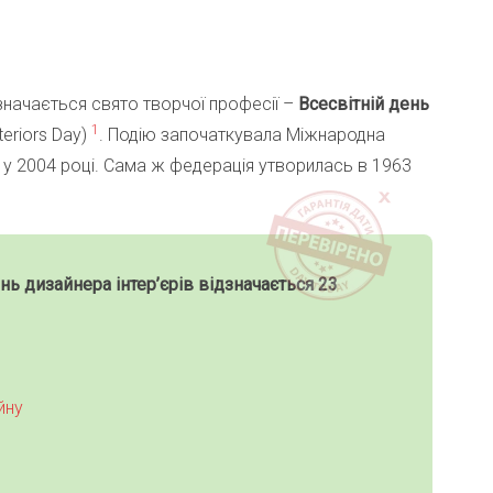
значається свято творчої професії –
Всесвітній день
1
teriors Day)
. Подію започаткувала Міжнародна
у у 2004 році. Сама ж федерація утворилась в 1963
ень дизайнера інтер’єрів
відзначається 23
йну