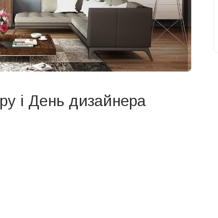
єру і День дизайнера
свят на день
». Підписуйтесь на щоденну розсилку
Підписатися