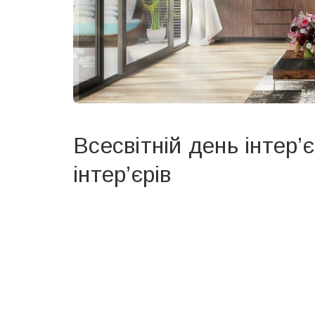
Всесвітній день інтер’
інтер’єрів
Вже 6 років DAY TODAY складає для вас «
Список 
зручним для вас способом.
Телеграм
Інстаграм
Ваш імейл
Email