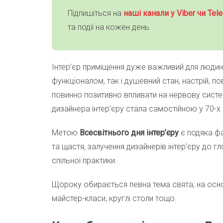
Підпишіться на
наші канали у Viber чи Tele
та події на кожен день.
Інтер’єр приміщення дуже важливий для людин
функціоналом, так і душевний стан, настрій, п
повинно позитивно впливати на нервову систе
дизайнера інтер’єру стала самостійною у 70-х 
Метою
Всесвітнього дня інтер’єру
є подяка фа
та щастя, залучення дизайнерів інтер’єру до г
спільної практики.
Щороку обирається певна тема свята, на основ
майстер-класи, круглі столи тощо.