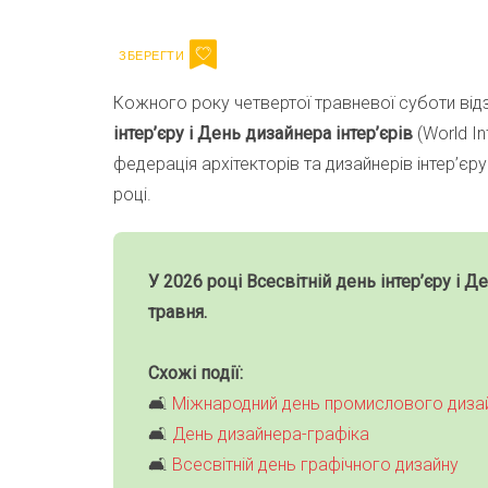
Кожного року четвертої травневої суботи від
інтер’єру і День дизайнера інтер’єрів
(World In
федерація архітекторів та дизайнерів інтер’єр
році.
У 2026 році Всесвітній день інтер’єру і Д
травня.
Схожі події:
🛋
Міжнародний день промислового диза
🛋
День дизайнера-графіка
🛋
Всесвітній день графічного дизайну