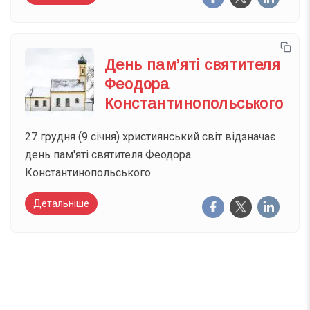
День пам’яті святителя
Феодора
Константинопольського
27 грудня (9 січня) християнський світ відзначає
день пам'яті святителя Феодора
Константинопольського
Детальніше
Вже 6 років DAY TODAY складає для вас «
Список свят на день
». Підписуйтесь на щоденну