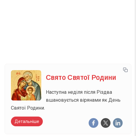
Телеграм
Інстаграм
Email
Підписатися
Ваш імейл
Свято Святої Родини
Наступна неділя після Різдва
вшановується вірянами як День
Святої Родини.
Детальніше