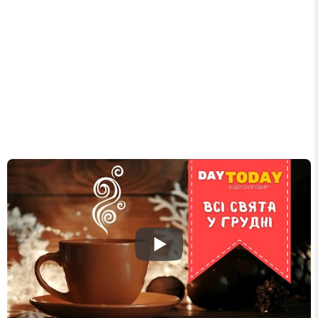
розсилку зручним для вас способом.
Телеграм
Інстаграм
Email
Підписатися
Ваш імейл