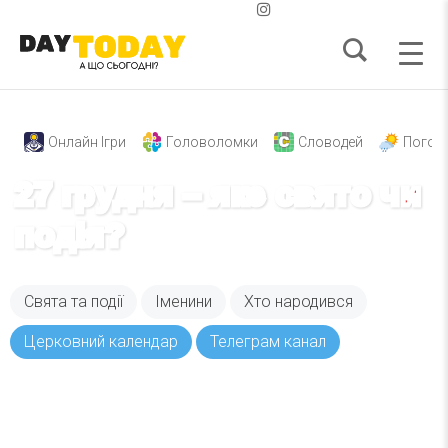
Онлайн Ігри
Головоломки
Словодей
Погод
27 грудня – яке свято чи
подія?
Свята та події
Іменини
Хто народився
Церковний календар
Телеграм канал
Вже 6 років DAY TODAY складає для вас «
Список свят на день
». Підписуйтесь на щоденну
розсилку зручним для вас способом.