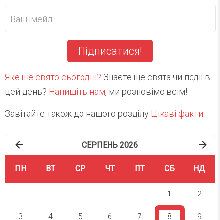
Підписатися!
Яке ще свято сьогодні?
Знаєте ще свята чи події в
цей день?
Напишіть нам
, ми розповімо всім!
Завітайте також до нашого розділу
Цікаві факти
.
СЕРПЕНЬ 2026
ПН
ВТ
СР
ЧТ
ПТ
СБ
НД
1
2
3
4
5
6
7
8
9