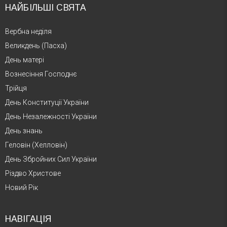
НАЙБІЛЬШІ СВЯТА
Вербна неділя
Великдень (Пасха)
День матері
Вознесіння Господнє
Трійця
День Конституції України
День Незалежності України
День знань
Геловін (Хелловін)
День Збройних Сил України
Різдво Христове
Новий Рік
НАВІГАЦІЯ