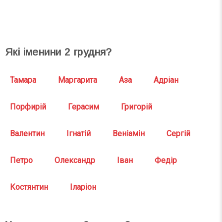
СВЯТА СЬОГОДНІ
СВЯТА ЗАВТРА
Які іменини
2
грудня?
Тамара
Маргарита
Аза
Адріан
Порфирій
Герасим
Григорій
Валентин
Ігнатій
Веніамін
Сергій
Петро
Олександр
Іван
Федір
Костянтин
Іларіон