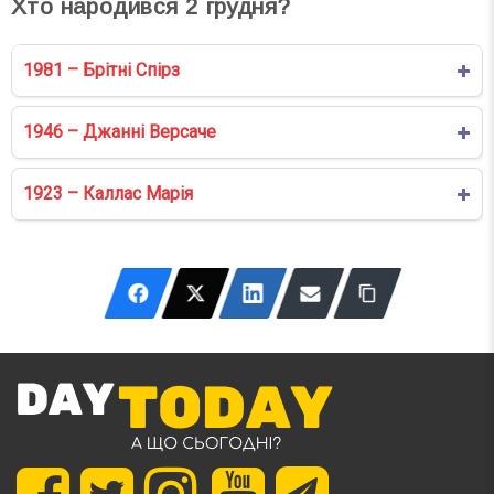
Хто народився
2
грудня?
1981 – Брітні Спірз
1946 – Джанні Версаче
1923 – Каллас Марія