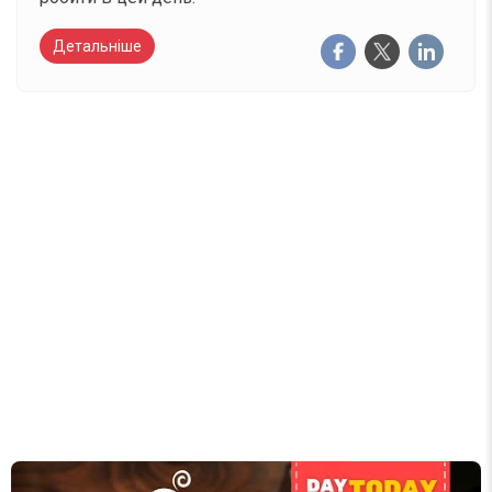
Детальніше
Вже 6 років DAY TODAY складає для вас «
Список свят на день
». Підписуйтесь на щоденну
розсилку зручним для вас способом.
Телеграм
Інстаграм
Email
Підписатися
Ваш імейл