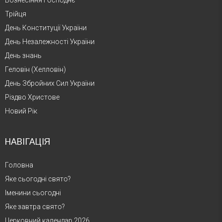
Трійця
День Конституції України
День Незалежності України
День знань
Геловін (Хелловін)
День Збройних Сил України
Різдво Христове
Новий Рік
НАВІГАЦІЯ
Головна
Яке сьогодні свято?
Іменини сьогодні
Яке завтра свято?
Церковний календар 2026