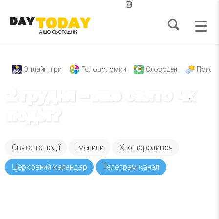
Онлайн Ігри
Головоломки
Словодей
Погод
2 грудня – яке свято чи
подія?
Свята та події
Іменини
Хто народився
Церковний календар
Телеграм канал
Вже 6 років DAY TODAY складає для вас «
Список свят на день
». Підписуйтесь на щоденну
розсилку зручним для вас способом.