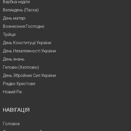
Вербна неділя
Великдень (Пасха)
День матері
Вознесіння Господнє
Трійця
День Конституції України
День Незалежності України
День знань
Геловін (Хелловін)
День Збройних Сил України
Різдво Христове
Новий Рік
НАВІГАЦІЯ
Головна