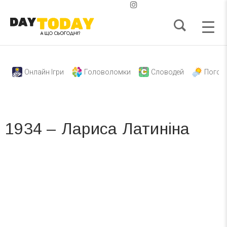
Онлайн Ігри
Головоломки
Словодей
Погод
1934 – Лариса Латиніна
Вже 6 років DAY TODAY складає для вас «
Список свят на день
». Підписуйтесь на щоденну розсилку
зручним для вас способом.
Телеграм
Інстаграм