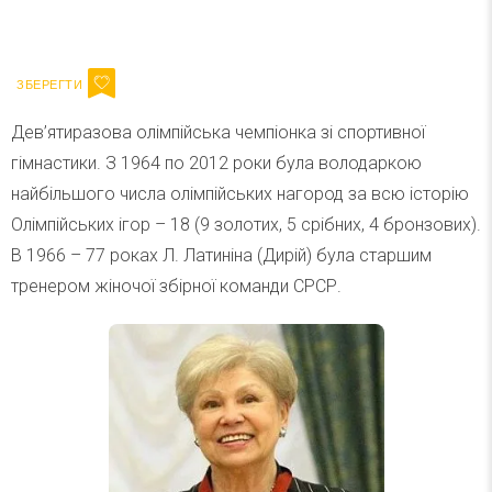
Ваш імейл
Підписатися
Email
Дев’ятиразова олімпійська чемпіонка зі спортивної
гімнастики. З 1964 по 2012 роки була володаркою
найбільшого числа олімпійських нагород за всю історію
Олімпійських ігор – 18 (9 золотих, 5 срібних, 4 бронзових).
В 1966 – 77 роках Л. Латиніна (Дирій) була старшим
тренером жіночої збірної команди СРСР.