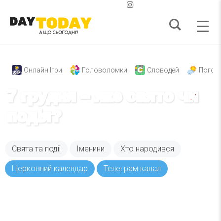
Онлайн Ігри
Головоломки
Словодей
Погод
7 грудня – яке свято чи
подія?
Свята та події
Іменини
Хто народився
Церковний календар
Телеграм канал
Вже 6 років DAY TODAY складає для вас «
Список свят на день
». Підписуйтесь на щоденну
розсилку зручним для вас способом.