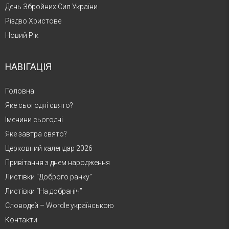
День Збройних Сил України
Різдво Христове
Новий Рік
НАВІГАЦІЯ
Головна
Яке сьогодні свято?
Іменини сьогодні
Яке завтра свято?
Церковний календар 2026
Привітання з днем народження
Листівки “Доброго ранку”
Листівки “На добраніч”
Словодей – Wordle українською
Контакти