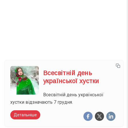
Телеграм
Інстаграм
Email
Підписатися
Ваш імейл
Всесвітній день
української хустки
Всесвітній день української
хустки відзначають 7 грудня.
Детальніше