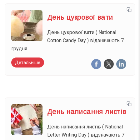
День цукрової вати
День цукрової вати ( National
Cotton Candy Day ) відзначають 7
грудня.
Детальніше
День написання листів
День написання листів ( National
Letter Writing Day ) відзначають 7