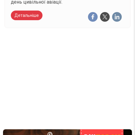
день цивільної авіації.
Детальніше
Вже 6 років DAY TODAY складає для вас «
Список свят на день
». Підписуйтесь на щоденну
розсилку зручним для вас способом.
Телеграм
Інстаграм
Email
Підписатися
Ваш імейл