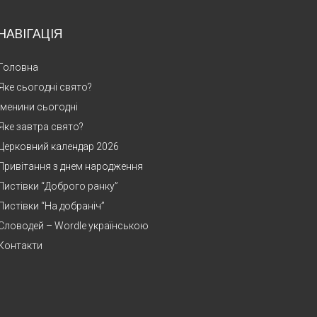
НАВІГАЦІЯ
Головна
Яке сьогодні свято?
Іменини сьогодні
Яке завтра свято?
Церковний календар 2026
Привітання з днем народження
Листівки “Доброго ранку”
Листівки “На добраніч”
Словодей – Wordle українською
Контакти