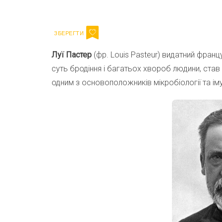
Email
Лу
ї
Паст
е
р
(фр. Louis Pasteur) видатний францу
суть бродіння і багатьох хвороб людини, ст
одним з основоположників мікробіології та іму