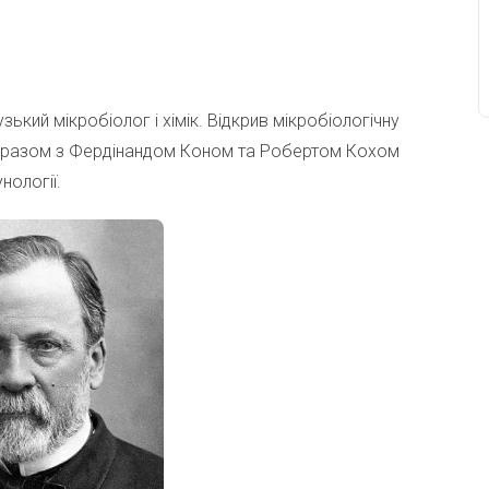
зький мікробіолог і хімік. Відкрив мікробіологічну
ав разом з Фердінандом Коном та Робертом Кохом
нології.