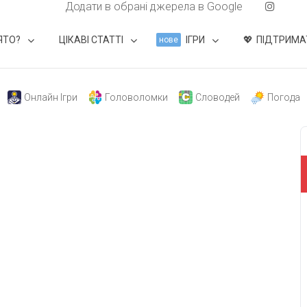
Додати в обрані джерела в Google
ЯТО?
ЦІКАВІ СТАТТІ
ІГРИ
ПІДТРИМА
нове
Онлайн Ігри
Головоломки
Словодей
Погода
свят на день
». Підписуйтесь на щоденну розсилку
Підписатися