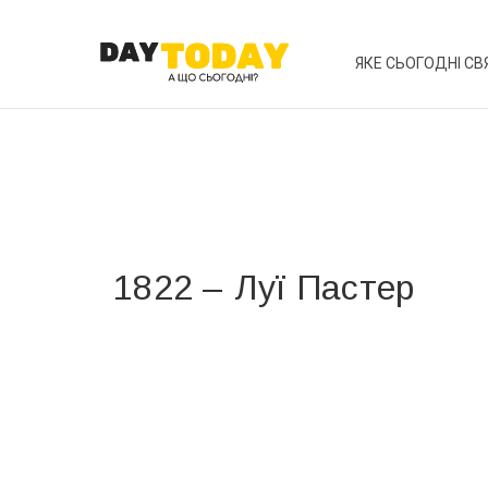
ЯКЕ СЬОГОДНІ СВ
1822 – Луї Пастер
Вже 6 років DAY TODAY складає для вас «
Список 
зручним для вас способом.
Телеграм
Інстаграм
Ваш імейл