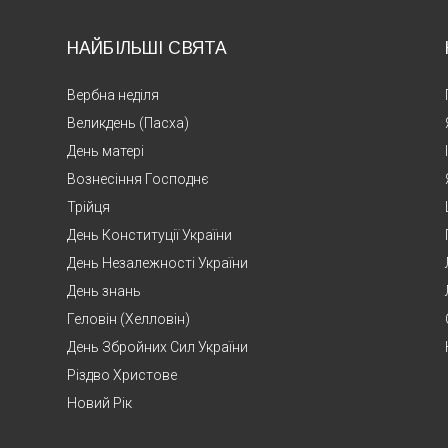
НАЙБІЛЬШІ СВЯТА
Вербна неділя
Великдень (Пасха)
День матері
Вознесіння Господнє
Трійця
День Конституції України
День Незалежності України
День знань
Геловін (Хелловін)
День Збройних Сил України
Різдво Христове
Новий Рік