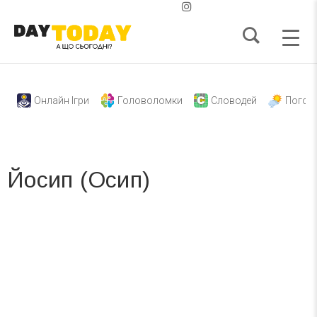
Онлайн Ігри
Головоломки
Словодей
Погод
Йосип (Осип)
Вже 6 років DAY TODAY складає для вас «
Список свят на день
». Підписуйтесь на щоденну розсилку
зручним для вас способом.
Телеграм
Інстаграм