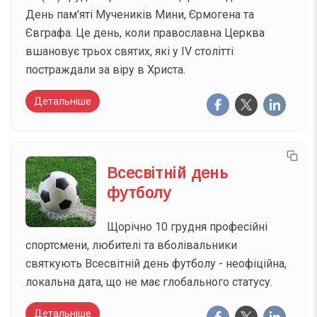
День пам'яті Мучеників Мини, Єрмогена та
Євграфа. Це день, коли православна Церква
вшановує трьох святих, які у IV столітті
постраждали за віру в Христа.
Детальніше
Всесвітній день
футболу
Щорічно 10 грудня професійні
спортсмени, любителі та вболівальники
святкують Всесвітній день футболу - неофіційна,
локальна дата, що не має глобального статусу.
Детальніше