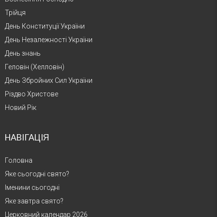
Трійця
День Конституції України
День Незалежності України
День знань
Геловін (Хелловін)
День Збройних Сил України
Різдво Христове
Новий Рік
НАВІГАЦІЯ
Головна
Яке сьогодні свято?
Іменини сьогодні
Яке завтра свято?
Церковний календар 2026