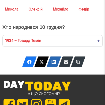
Микола
Олексій
Михайло
Федір
Хто народився
10
грудня?
1934 – Говард Темін