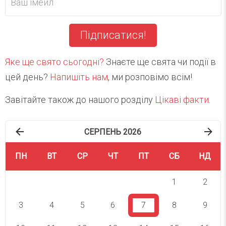
Підписатися!
Яке ще свято сьогодні?
Знаєте ще свята чи події в
цей день?
Напишіть нам
, ми розповімо всім!
Завітайте також до нашого розділу
Цікаві факти
.
СЕРПЕНЬ 2026
ПН
ВТ
СР
ЧТ
ПТ
СБ
НД
1
2
3
4
5
6
7
8
9