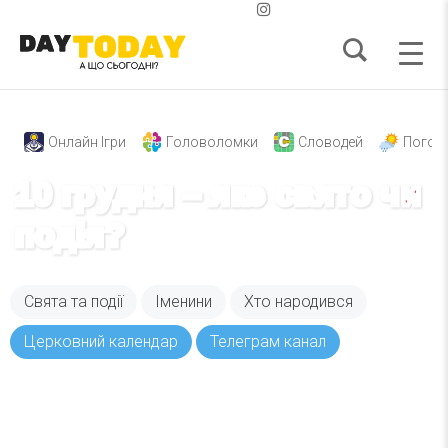
Онлайн Ігри
Головоломки
Словодей
Погод
10 грудня – яке свято чи
подія?
Свята та події
Іменини
Хто народився
Церковний календар
Телеграм канал
Вже 6 років DAY TODAY складає для вас «
Список свят на день
». Підписуйтесь на щоденну
розсилку зручним для вас способом.