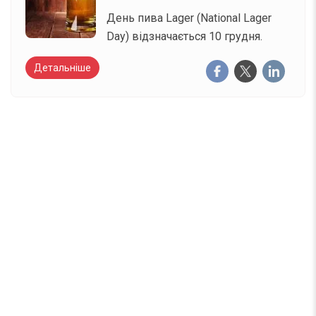
День пива Lager (National Lager
Day) відзначається 10 грудня.
Детальніше
Вже 6 років DAY TODAY складає для вас «
Список свят на день
». Підписуйтесь на щоденну
розсилку зручним для вас способом.
Телеграм
Інстаграм
Email
Підписатися
Ваш імейл