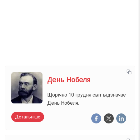
Телеграм
Інстаграм
Email
Підписатися
Ваш імейл
День Нобеля
Щорічно 10 грудня світ відзначає
День Нобеля.
Детальніше