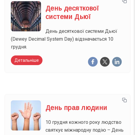
День десяткової
системи Дьюї
День десяткової системи Дьюї
(Dewey Decimal System Day) відзначається 10
грудня.
Детальніше
День прав людини
10 грудня кожного року людство
святкує міжнародну подію – День