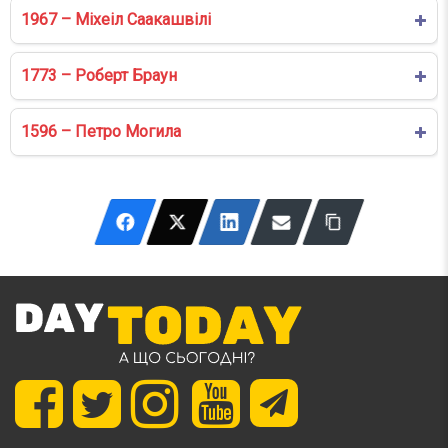
1967 – Міхеіл Саакашвілі
1773 – Роберт Браун
1596 – Петро Могила