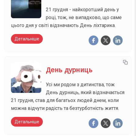
21 грудня - найкоротший день у
році, тож, не випадково, що саме
цього дня у світі відзначають День ліхтарика.
Детальніше
День дурниць
Усі ми родом з дитинства, тож
День дурниць, який відзначається
21 грудня, став для багатьох людей днем, коли
можна відчути радість та безтурботність життя.
Детальніше