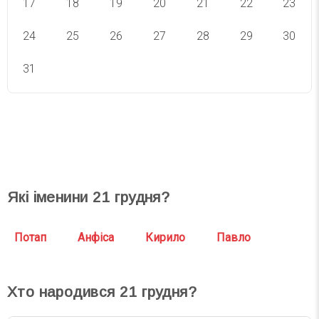
17
18
19
20
21
22
23
24
25
26
27
28
29
30
31
СВЯТА СЬОГОДНІ
СВЯТА ЗАВТРА
Які іменини
21
грудня?
Потап
Анфіса
Кирило
Павло
Хто народився
21
грудня?