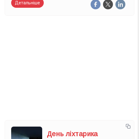
Детальніше
Вже 6 років DAY TODAY складає для вас «
Список свят на день
». Підписуйтесь на щоденну
розсилку зручним для вас способом.
Телеграм
Інстаграм
Email
Підписатися
Ваш імейл
День ліхтарика