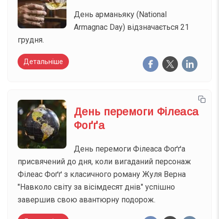
День арманьяку (National
Armagnac Day) відзначається 21
грудня.
Детальніше
День перемоги Філеаса
Фоґґа
День перемоги Філеаса Фоґґа
присвячений до дня, коли вигаданий персонаж
Філеас Фоґґ з класичного роману Жуля Верна
"Навколо світу за вісімдесят днів" успішно
завершив свою авантюрну подорож.