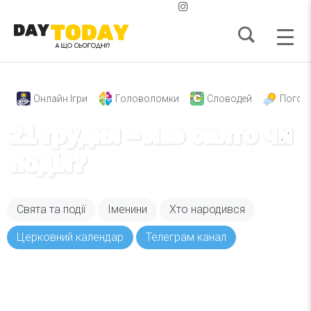
Онлайн Ігри
Головоломки
Словодей
Погод
21 грудня – яке свято чи
подія?
Свята та події
Іменини
Хто народився
Церковний календар
Телеграм канал
Вже 6 років DAY TODAY складає для вас «
Список свят на день
». Підписуйтесь на щоденну
розсилку зручним для вас способом.