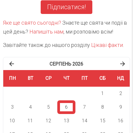
Підписатися!
Яке ще свято сьогодні?
Знаєте ще свята чи події в
цей день?
Напишіть нам
, ми розповімо всім!
Завітайте також до нашого розділу
Цікаві факти
.
СЕРПЕНЬ 2026
ПН
ВТ
СР
ЧТ
ПТ
СБ
НД
1
2
3
4
5
6
7
8
9
10
11
12
13
14
15
16