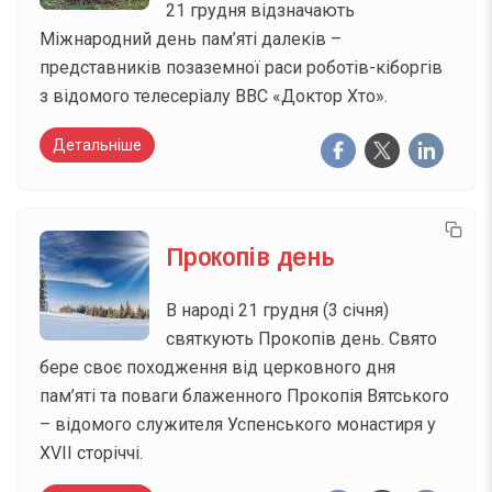
21 грудня відзначають
Міжнародний день пам’яті далеків –
представників позаземної раси роботів-кіборгів
з відомого телесеріалу BBC «Доктор Хто».
Детальніше
Прокопів день
В народі 21 грудня (3 січня)
святкують Прокопів день. Свято
бере своє походження від церковного дня
пам’яті та поваги блаженного Прокопія Вятського
– відомого служителя Успенського монастиря у
XVII сторіччі.