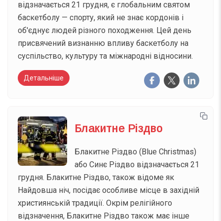
відзначається 21 грудня, є глобальним святом
баскетболу — спорту, який не знає кордонів і
об'єднує людей різного походження. Цей день
присвячений визнанню впливу баскетболу на
суспільство, культуру та міжнародні відносини.
Детальніше
Блакитне Різдво
Блакитне Різдво (Blue Christmas)
або Синє Різдво відзначається 21
грудня. Блакитне Різдво, також відоме як
Найдовша ніч, посідає особливе місце в західній
християнській традиції. Окрім релігійного
відзначення, Блакитне Різдво також має інше