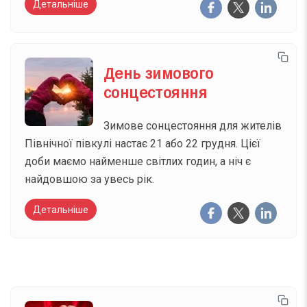
Детальніше
День зимового
сонцестояння
Зимове сонцестояння для жителів
Північної півкулі настає 21 або 22 грудня. Цієї
доби маємо найменше світлих годин, а ніч є
найдовшою за увесь рік.
Детальніше