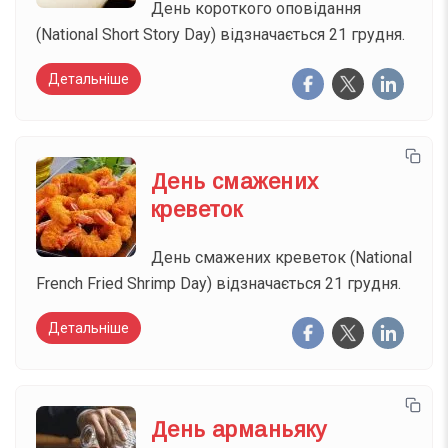
День короткого оповідання
(National Short Story Day) відзначається 21 грудня.
Детальніше
День смажених
креветок
День смажених креветок (National
French Fried Shrimp Day) відзначається 21 грудня.
Детальніше
День арманьяку