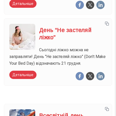
Детальніше
День “Не застеляй
ліжко”
Сьогодні ліжко можна не
заправляти! День "Не застеляй ліжко" (Don’t Make
Your Bed Day) відзначають 21 грудня.
Детальніше
Всесвітній день