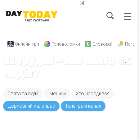
Онлайн Ігри
Головоломки
Словодей
Погод
11 грудня – яке свято чи
подія?
Свята та події
Іменини
Хто народився
Церковний календар
Телеграм канал
Вже 6 років DAY TODAY складає для вас «
Список свят на день
». Підписуйтесь на щоденну
розсилку зручним для вас способом.