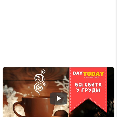
Список свят на день
». Підписуйтесь на щоденну
розсилку зручним для вас способом.
Телеграм
Інстаграм
Email
Підписатися
Ваш імейл