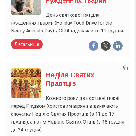
нужденних тварин
День святкової їжі для
нужденних тварин (Holiday Food Drive for the
Needy Animals Day) у США відзначають 11 грудня.
Детальніше
Неділя Святих
Праотців
Кожного року два останні тижні
перед Різдвом Христовим віряни відзначають
спочатку Неділю Святих Праотців (з 11 до 17
грудня), а потім Неділю Святих Отців (з 18 грудня
до 24 грудня).