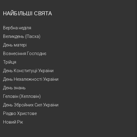
НАЙБІЛЬШІ СВЯТА
Вербна неділя
Великдень (Пасха)
День матері
Вознесіння Господнє
Трійця
День Конституції України
День Незалежності України
День знань
Геловін (Хелловін)
День Збройних Сил України
Різдво Христове
Новий Рік