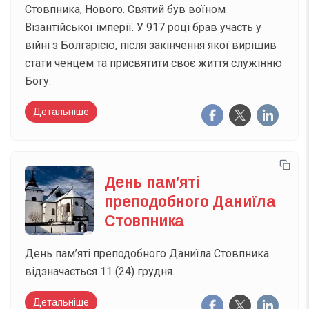
Стовпника, Нового. Святий був воїном
Візантійської імперії. У 917 році брав участь у
війні з Болгарією, після закінчення якої вирішив
стати ченцем та присвятити своє життя служінню
Богу.
Детальніше
День пам’яті
преподобного Даниїла
Стовпника
День пам’яті преподобного Даниїла Стовпника
відзначається 11 (24) грудня.
Детальніше