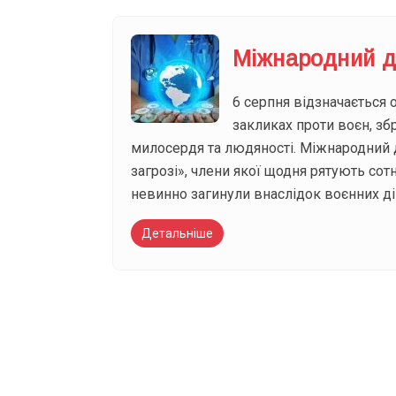
Міжнародний де
6 серпня відзначається 
закликах проти воєн, зб
милосердя та людяності. Міжнародний де
загрозі», члени якої щодня рятують сот
невинно загинули внаслідок воєнних ді
Детальніше
Вже 6 років DAY T
зручним для вас 