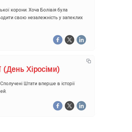
ької корони. Хоча Болівія була
водити свою незалежність у запеклих
 (День Хіросіми)
Сполучені Штати вперше в історії
ей.