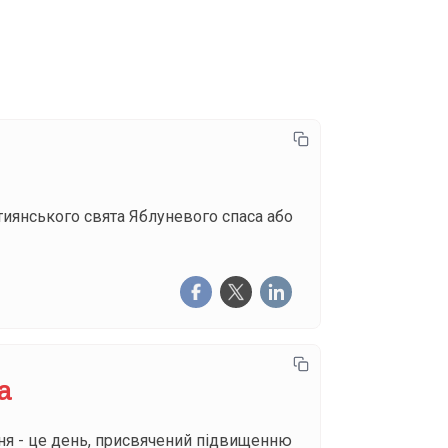
писатися
тиянського свята Яблуневого спаса або
а
ня - це день, присвячений підвищенню