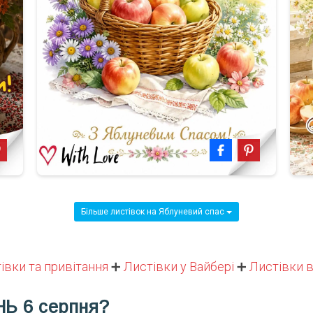
Більше листівок на Яблуневий спас
івки та привітання
➕
Листівки у Вайбері
➕
Листівки в
НЬ
6 серпня?