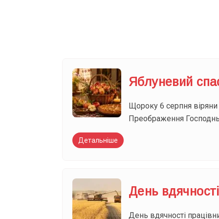
Ваш імейл
Яблуневий спа
Щороку 6 серпня віряни
Преображення Господнь
Детальніше
День вдячності
День вдячності працівн