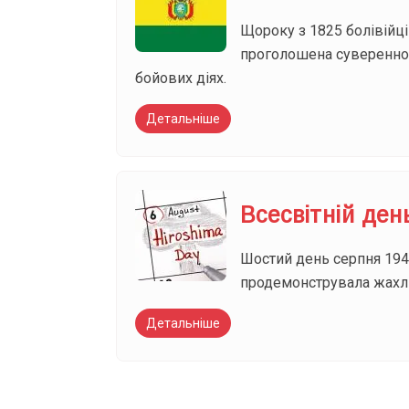
Щороку з 1825 болівійці
проголошена суверенною
бойових діях.
Детальніше
Всесвітній ден
Шостий день серпня 1945
продемонструвала жахли
Детальніше