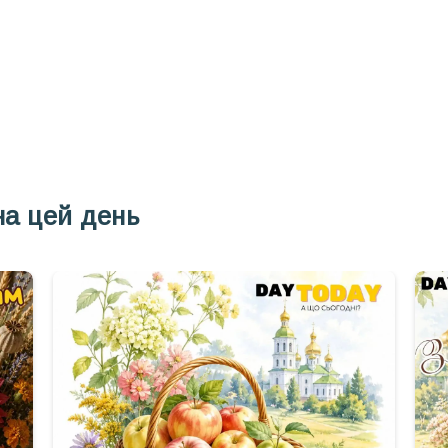
Інстаграм
Під
на цей день