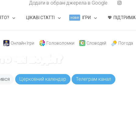
Додати в обрані джерела в Google
ЯТО?
ЦІКАВІ СТАТТІ
ІГРИ
ПІДТРИМА
нове
Онлайн Ігри
Головоломки
Словодей
Погода
ято чи подія?
ився
Церковний календар
Телеграм канал
ODAY складає для вас «
Список свят на день
». Підписуйтесь на 
способом.
Інстаграм