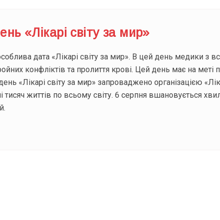
нь «Лікарі світу за мир»
особлива дата «Лікарі світу за мир». В цей день медики з вс
ройних конфліктів та пролиття крові. Цей день має на меті 
нь «Лікарі світу за мир» запроваджено організацією «Ліка
ні тисяч життів по всьому світу. 6 серпня вшановується хв
й.
ODAY складає для вас «
Список свят на день
». Підписуйтесь на 
способом.