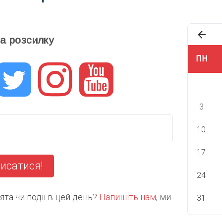
та розсилку
ПН
3
10
17
исатися!
24
та чи події в цей день?
Напишіть нам
, ми
31