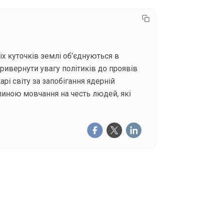
іх куточків землі об’єднуються в
привернути увагу політиків до проявів
рі світу за запобігання ядерній
илиною мовчання на честь людей, які
щоденну розсилку