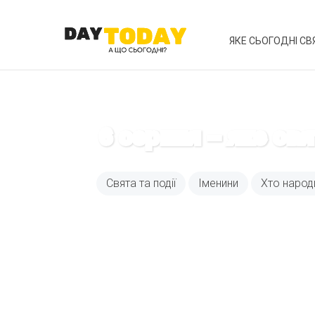
ЯКЕ СЬОГОДНІ СВ
6 серпня – яке св
Свята та події
Іменини
Хто народ
Вже 6 років DAY T
зручним для вас 
Телеграм
Email