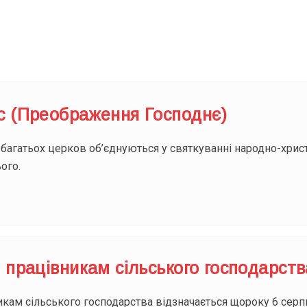
Під
с (Преображення Господнє)
 багатьох церков об’єднуються у святкуванні народно-хрис
ого.
 працівникам сільського господарств
икам сільського господарства відзначається щороку 6 серп