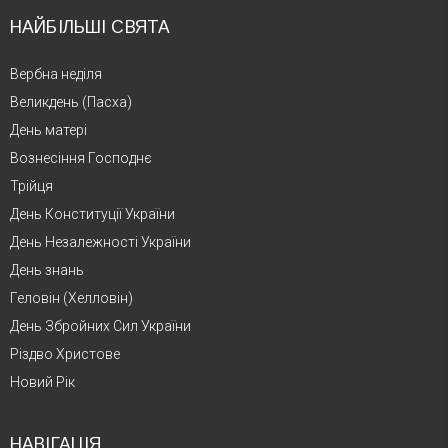
НАЙБІЛЬШІ СВЯТА
Вербна неділя
Великдень (Пасха)
День матері
Вознесіння Господнє
Трійця
День Конституції України
День Незалежності України
День знань
Геловін (Хелловін)
День Збройних Сил України
Різдво Христове
Новий Рік
НАВІГАЦІЯ