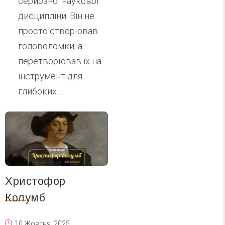
серйозної наукової
дисципліни. Він не
просто створював
головоломки, а
перетворював їх на
інструмент для
глибоких...
Христофор
Колумб
10 Жовтня, 2025