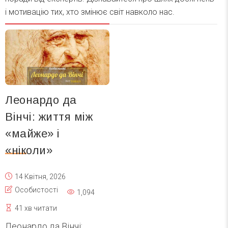
і мотивацію тих, хто змінює світ навколо нас.
Леонардо да
Вінчі: життя між
«майже» і
«ніколи»
14 Квітня, 2026
Особистості
1,094
41 хв читати
Леонардо да Вінчі: