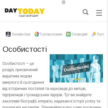
Онлайн Ігри
Головоломки
Словодей
Погод
Особистості
Особистості — це
розділ, присвячений
видатним людям
минулого й сьогодення:
від історичних постатей та науковців до митців,
підприємців і громадських лідерів. Тут ви знайдете
захопливі біографії, інтерв’ю, надихаючі історії успіху та
поради від експертів. Дізнавайтеся про шлях досягнень