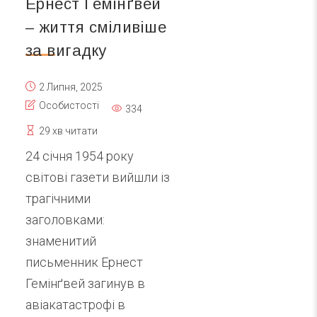
Ернест Гемінґвей
– життя сміливіше
за вигадку
2 Липня, 2025
Особистості
334
29 хв читати
24 січня 1954 року
світові газети вийшли із
трагічними
заголовками:
знаменитий
письменник Ернест
Гемінґвей загинув в
авіакатастрофі в