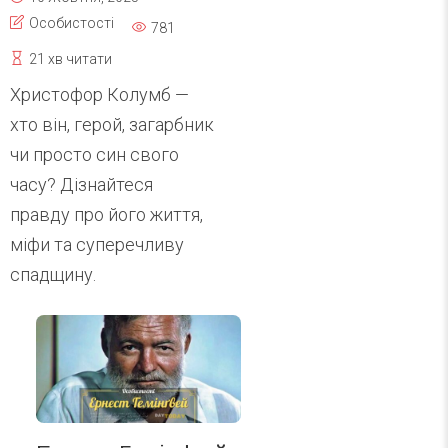
Особистості
781
21 хв читати
Христофор Колумб —
хто він, герой, загарбник
чи просто син свого
часу? Дізнайтеся
правду про його життя,
міфи та суперечливу
спадщину.