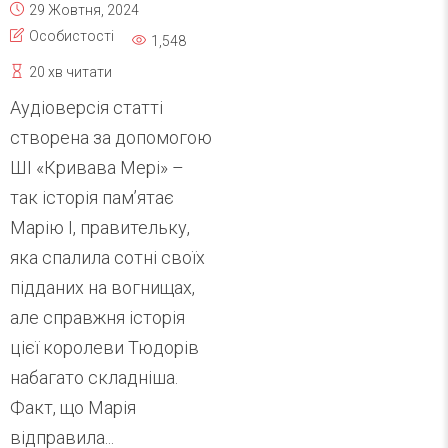
29 Жовтня, 2024
Особистості
1,548
20 хв читати
Аудіоверсія статті
створена за допомогою
ШІ «Кривава Мері» –
так історія пам’ятає
Марію I, правительку,
яка спалила сотні своїх
підданих на вогнищах,
але справжня історія
цієї королеви Тюдорів
набагато складніша.
Факт, що Марія
відправила...