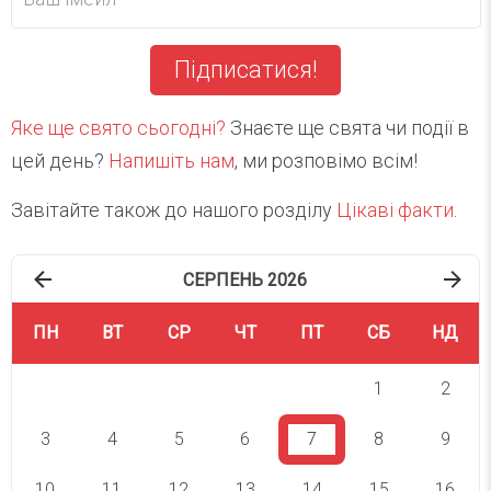
Підписатися!
Яке ще свято сьогодні?
Знаєте ще свята чи події в
цей день?
Напишіть нам
, ми розповімо всім!
Завітайте також до нашого розділу
Цікаві факти
.
СЕРПЕНЬ 2026
ПН
ВТ
СР
ЧТ
ПТ
СБ
НД
1
2
3
4
5
6
7
8
9
10
11
12
13
14
15
16