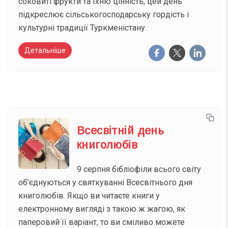
соковиті фрукти та їхню цінність, цей день
підкреслює сільськогосподарську гордість і
культурні традиції Туркменістану.
Детальніше
Всесвітній день
книголюбів
9 серпня бібліофіли всього світу
об’єднуються у святкуванні Всесвітнього дня
книголюбів. Якщо ви читаєте книги у
електронному вигляді з такою ж жагою, як
паперовий її варіант, то ви сміливо можете