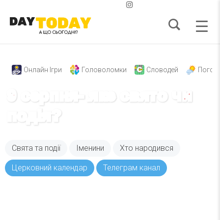
Онлайн Ігри
Головоломки
Словодей
Погод
9 серпня- яке свято чи
подія?
Свята та події
Іменини
Хто народився
Церковний календар
Телеграм канал
Вже 6 років DAY TODAY складає для вас «
Список свят на день
». Підписуйтесь на щоденну
розсилку зручним для вас способом.