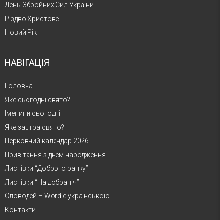
День Збройних Сил України
Різдво Христове
Новий Рік
НАВІГАЦІЯ
Головна
Яке сьогодні свято?
Іменини сьогодні
Яке завтра свято?
Церковний календар 2026
Привітання з днем народження
Листівки “Доброго ранку”
Листівки “На добраніч”
Словодей – Wordle українською
Контакти