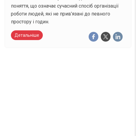
поняття, що означає сучасний спосіб організації
роботи людей, які не прив’язані до певного
простору і годин.
Детальніше
Вже 6 років DAY TODAY складає для вас «
Список свят на день
». Підписуйтесь на щоденну
розсилку зручним для вас способом.
Телеграм
Інстаграм
Email
Підписатися
Ваш імейл