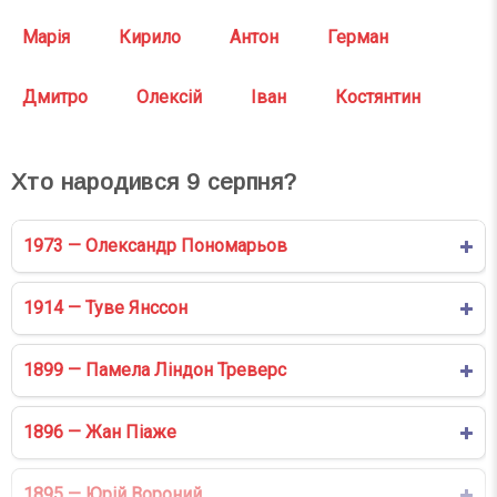
Марія
Кирило
Антон
Герман
Дмитро
Олексій
Іван
Костянтин
Хто народився
9
серпня?
1973 — Олександр Пономарьов
1914 — Туве Янссон
1899 — Памела Ліндон Треверс
1896 — Жан Піаже
1895 — Юрій Вороний