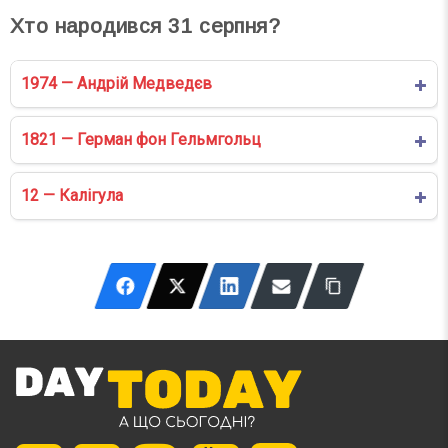
Хто народився
31
серпня?
1974 — Андрій Медведєв
1821 — Герман фон Гельмгольц
12 — Калігула