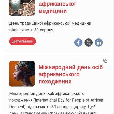
африканської
медицини
День традиційної африканської медицини
відзначають 31 серпня.
Детальніше
Міжнародний день осіб
африканського
походження
Міжнародний день осіб африканського
походження (International Day for People of African
Descent) відзначають 31 серпня щороку. Цей
день, встановлений Організацією Об'єднаних