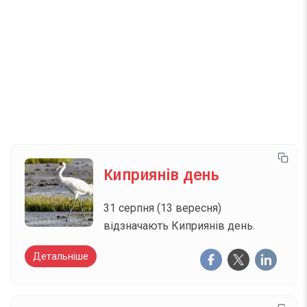
Телеграм
Інстаграм
Email
Підписатися
Ваш імейл
Киприянів день
31 серпня (13 вересня)
відзначають Киприянів день.
Детальніше