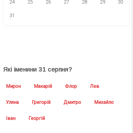
24
25
26
27
28
29
30
31
СВЯТА СЬОГОДНІ
СВЯТА ЗАВТРА
Які іменини
31
серпня?
Мирон
Макарій
Флор
Лев
Уляна
Григорій
Дмитро
Михайло
Іван
Георгій