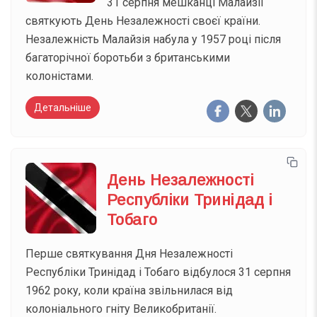
31 серпня мешканці Малайзії
святкують День Незалежності своєї країни.
Незалежність Малайзія набула у 1957 році після
багаторічної боротьби з британськими
колоністами.
Детальніше
День Незалежності
Республіки Тринідад і
Тобаго
Перше святкування Дня Незалежності
Республіки Тринідад і Тобаго відбулося 31 серпня
1962 року, коли країна звільнилася від
колоніального гніту Великобританії.