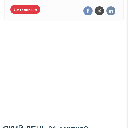
Детальніше
Вже 6 років DAY TODAY складає для вас «
Список свят на день
». Підписуйтесь на щоденну
розсилку зручним для вас способом.
Телеграм
Інстаграм
Email
Підписатися
Ваш імейл