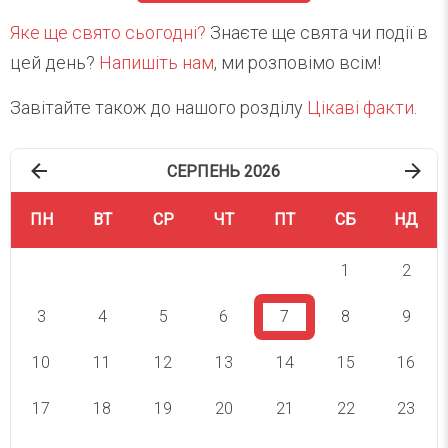
Яке ще свято сьогодні?
Знаєте ще свята чи події в
цей день?
Напишіть нам
, ми розповімо всім!
Завітайте також до нашого розділу
Цікаві факти
.
СЕРПЕНЬ 2026
ПН
ВТ
СР
ЧТ
ПТ
СБ
НД
1
2
3
4
5
6
7
8
9
10
11
12
13
14
15
16
17
18
19
20
21
22
23