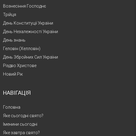
Вознесіння Господнє
Трійця
День Конституції України
День Незалежності України
День знань
Геловін (Хелловін)
День Збройних Сил України
Різдво Христове
Новий Рік
НАВІГАЦІЯ
Головна
Яке сьогодні свято?
Іменини сьогодні
Яке завтра свято?