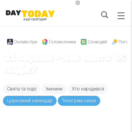
Онлайн Ігри
Головоломки
Словодей
Погод
31 серпня – яке свято чи
подія?
Свята та події
Іменини
Хто народився
Церковний календар
Телеграм канал
Вже 6 років DAY TODAY складає для вас «
Список свят на день
». Підписуйтесь на щоденну
розсилку зручним для вас способом.