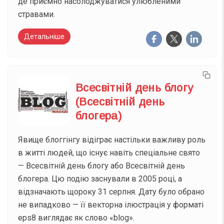
де приємно насолоджуватися улюбленими
стравами.
Детальніше
Всесвітній день блогу
(Всесвітній день
блогера)
Явище блоггінгу відіграє настільки важливу роль
в житті людей, що існує навіть спеціальне свято
— Всесвітній день блогу або Всесвітній день
блогера. Цю подію заснували в 2005 році, а
відзначають щороку 31 серпня. Дату було обрано
не випадково — її векторна ілюстрація у форматі
eps8 виглядає як слово «blog».