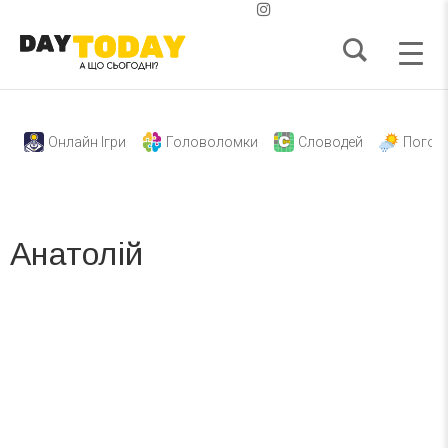
Онлайн Ігри
Головоломки
Словодей
Погод
Анатолій
Вже 6 років DAY TODAY складає для вас «
Список свят на день
». Підписуйтесь на щоденну розсилку
зручним для вас способом.
Телеграм
Інстаграм