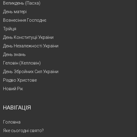
Великдень (Пасха)
День матері
Вознесіння Господнє
Трійця
День Конституції України
День Незалежності України
День знань
Геловін (Хелловін)
День Збройних Сил України
Різдво Христове
Новий Рік
НАВІГАЦІЯ
Головна
Яке сьогодні свято?