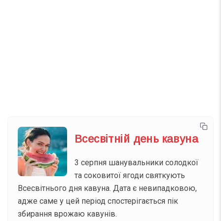
Телеграм
Інстаграм
Email
Підписатися
Ваш імейл
Всесвітній день кавуна
3 серпня шанувальники солодкої
та соковитої ягоди святкують
Всесвітнього дня кавуна. Дата є невипадковою,
адже саме у цей період спостерігається пік
збирання врожаю кавунів.