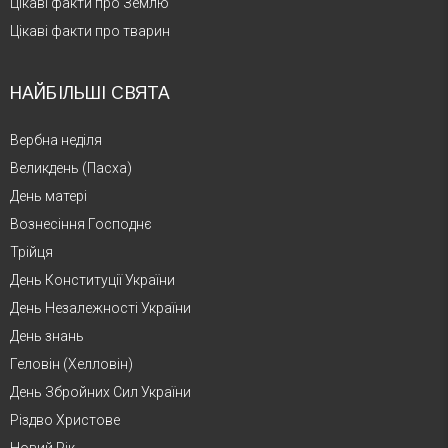
Цікаві факти про Землю
Цікаві факти про тварин
НАЙБІЛЬШІ СВЯТА
Вербна неділя
Великдень (Пасха)
День матері
Вознесіння Господнє
Трійця
День Конституції України
День Незалежності України
День знань
Геловін (Хелловін)
День Збройних Сил України
Різдво Христове
Новий Рік