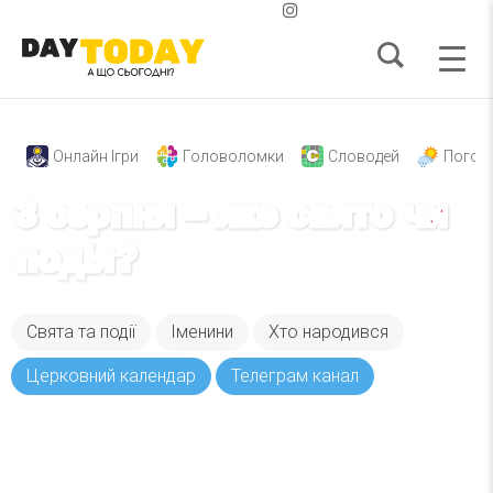
Онлайн Ігри
Головоломки
Словодей
Погод
3 серпня – яке свято чи
подія?
Свята та події
Іменини
Хто народився
Церковний календар
Телеграм канал
Вже 6 років DAY TODAY складає для вас «
Список свят на день
». Підписуйтесь на щоденну
розсилку зручним для вас способом.