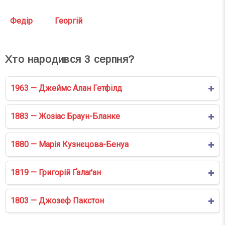
Федір
Георгій
Хто народився
3
серпня?
1963 — Джеймс Алан Гетфілд
1883 — Жозіас Браун-Бланке
1880 — Марія Кузнєцова-Бенуа
1819 — Григорій Ґалаґан
1803 — Джозеф Пакстон