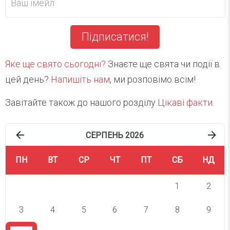
Підписатися!
Яке ще свято сьогодні?
Знаєте ще свята чи події в
цей день?
Напишіть нам
, ми розповімо всім!
Завітайте також до нашого розділу
Цікаві факти
.
СЕРПЕНЬ 2026
ПН
ВТ
СР
ЧТ
ПТ
СБ
НД
1
2
3
4
5
6
7
8
9