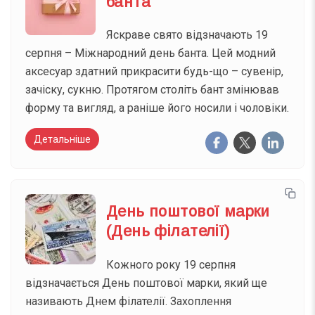
банта
Яскраве свято відзначають 19
серпня – Міжнародний день банта. Цей модний
аксесуар здатний прикрасити будь-що – сувенір,
зачіску, сукню. Протягом століть бант змінював
форму та вигляд, а раніше його носили і чоловіки.
Детальніше
День поштової марки
(День філателії)
Кожного року 19 серпня
відзначається День поштової марки, який ще
називають Днем філателії. Захоплення