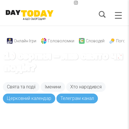
Онлайн Ігри
Головоломки
Словодей
Погод
19 серпня – яке свято чи
подія?
Свята та події
Іменини
Хто народився
Церковний календар
Телеграм канал
Вже 6 років DAY TODAY складає для вас «
Список свят на день
». Підписуйтесь на щоденну
розсилку зручним для вас способом.