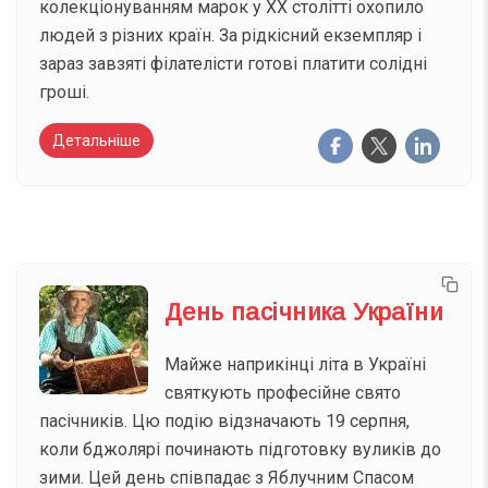
колекціонуванням марок у XX столітті охопило
людей з різних країн. За рідкісний екземпляр і
зараз завзяті філателісти готові платити солідні
гроші.
Детальніше
День пасічника України
Майже наприкінці літа в Україні
святкують професійне свято
пасічників. Цю подію відзначають 19 серпня,
коли бджолярі починають підготовку вуликів до
зими. Цей день співпадає з Яблучним Спасом