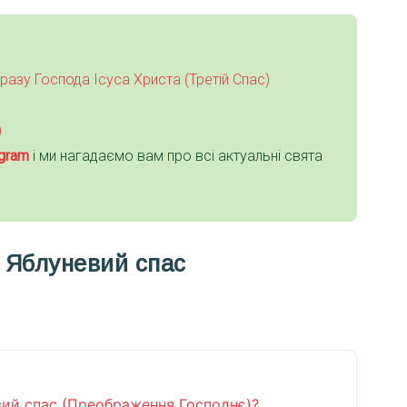
азу Господа Ісуса Христа (Третій Спас)
)
gra
m
і ми нагадаємо вам про всі актуальні свята
и Яблуневий спас
вий спас (Преображення Господнє)?