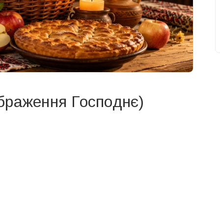
браження Господнє)
свят на день
». Підписуйтесь на щоденну розсилку
Підписатися