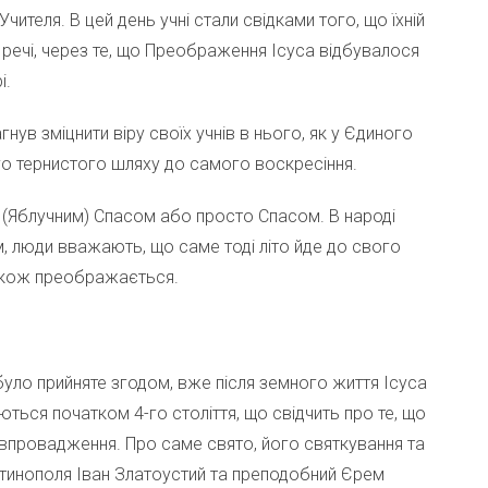
ителя. В цей день учні стали свідками того, що їхній
 речі, через те, що Преображення Ісуса відбувалося
і.
ув зміцнити віру своїх учнів в нього, як у Єдиного
го тернистого шляху до самого воскресіння.
 (Яблучним) Спасом або просто Спасом. В народі
м, люди вважають, що саме тоді літо йде до свого
також преображається.
ло прийняте згодом, вже після земного життя Ісуса
ються початком 4-го століття, що свідчить про те, що
 впровадження. Про саме свято, його святкування та
антинополя Іван Златоустий та преподобний Єрем