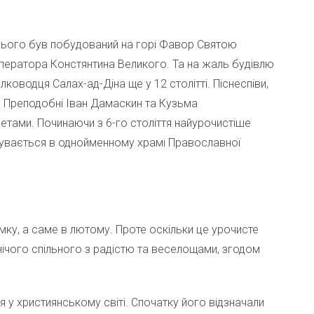
ього був побудований на горі Фавор Святою
ператора Констянтина Великого. Та на жаль будівлю
водця Салах-ад-Діна ще у 12 столітті. Піснеспіви,
али Преподобні Іван Дамаскин та Кузьма
етами. Починаючи з 6-го століття найурочистіше
увається в однойменному храмі Православної
ку, а саме в лютому. Проте оскільки це урочисте
 нічого спільного з радістю та веселощами, згодом
у християнському світі. Спочатку його відзначали