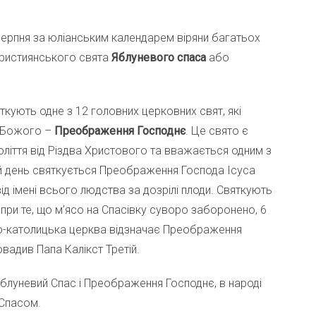
ерпня за юліанським календарем віряни багатьох
християнського свята
Яблуневого спаса
або
ткують одне з 12 головних церковних свят, які
а Божого –
Преображення Господнє
. Це свято є
толіття від Різдва Христового та вважається одним з
ей день святкується Преображення Господа Ісуса
д імені всього людства за дозрілі плоди. Святкують
при те, що м’ясо на Спасівку суворо заборонено, 6
о-католицька церква відзначає Преображення
вадив Папа Калікст Третій.
Яблуневий Спас і Преображення Господнє, в народі
 Спасом.