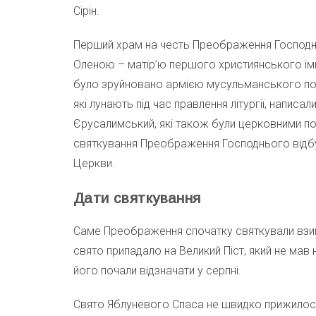
Сірін.
Перший храм на честь Преображення Господн
Оленою – матір’ю першого християнського ім
було зруйновано армією мусульманського полко
які лунають під час правлення літургії, напис
Єрусалимський, які також були церковними по
святкування Преображення Господнього відб
Церкви.
Дати святкування
Саме Преображення спочатку святкували взим
свято припадало на Великий Піст, який не мав
його почали відзначати у серпні.
Свято Яблуневого Спаса не швидко прижилося 