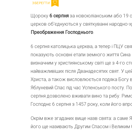
Щороку
6 серпня
за новоюліанським або 19 с
церков об’єднуються у святкуванні народно-
Преображення Господнього
.
6 серпня католицька церква, а тепер і ПЦУ свя
показують основні етапи земного життя Син
визначним у християнському світі ще з 4-го с
найважливіших після Дванадесятих свят. У ц
Христа, а також висловлюється подяка Богу ві
Яблуневий Спас під час Успенського посту. По
серпня дозволено вживати вино та рибу. Рим
Господнє 6 серпня з 1457 року, коли його впро
Окрім вже згаданих вище назв свята: а саме 
його ще називають Другим Спасом і Великим