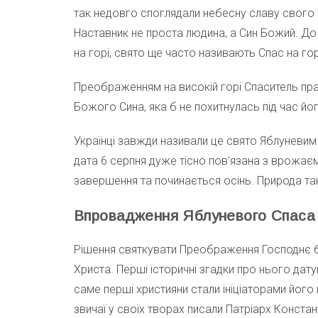
так недовго споглядали небесну славу свого Уч
Наставник не проста людина, а Син Божий. До
на горі, свято ще часто називають Спас на гор
Преображенням на високій горі Спаситель прагн
Божого Сина, яка б не похитнулась під час йо
Українці завжди називали це свято Яблуневим
дата 6 серпня дуже тісно пов’язана з врожає
завершення та починається осінь. Природа 
Впровадження Яблуневого Спаса
Рішення святкувати Преображення Господнє бу
Христа. Перші історичні згадки про нього дату
саме перші християни стали ініціаторами його
звичаї у своїх творах писали Патріарх Конст