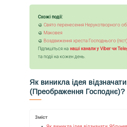
Схожі події:
🥮
Свято перенесення Нерукотворного обр
🥮
Маковея
🥮
Воздвиження хреста Господнього (піст
Підпишіться на
наші канали у Viber чи Tele
та події на кожен день.
Як виникла ідея відзначат
(Преображення Господнє)?
Зміст
Як виникла ідея відзначати Яблуне