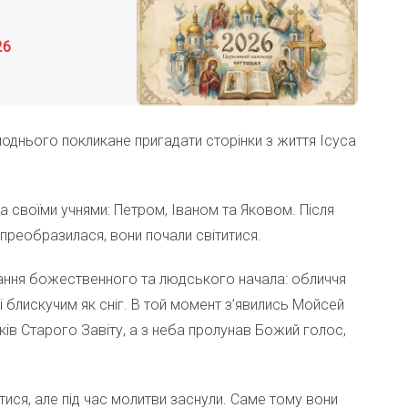
26
днього покликане пригадати сторінки з життя Ісуса
а своїми учнями: Петром, Іваном та Яковом. Після
преобразилася, вони почали світитися.
нання божественного та людського начала: обличчя
і блискучим як сніг. В той момент з’явились Мойсей
ків Старого Завіту, а з неба пролунав Божий голос,
тися, але під час молитви заснули. Саме тому вони