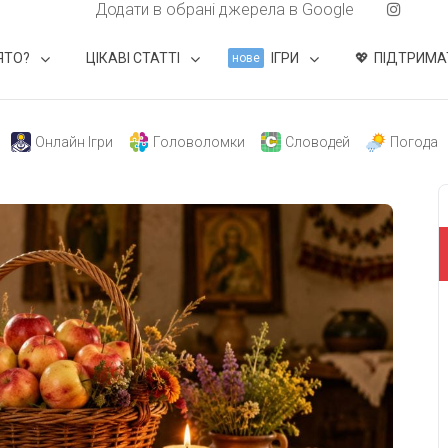
Додати в обрані джерела в Google
ЯТО?
ЦІКАВІ СТАТТІ
ІГРИ
ПІДТРИМА
нове
Онлайн Ігри
Головоломки
Словодей
Погода