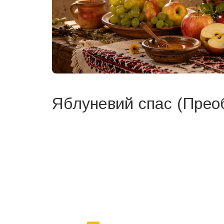
Яблуневий спас (Прео
Вже 6 років DAY TODAY складає для вас «
Список 
зручним для вас способом.
Телеграм
Інстаграм
Ваш імейл
Email