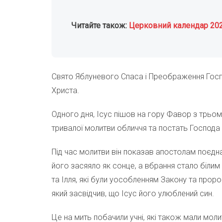
Читайте також:
Церковний календар 20
Свято Яблуневого Спаса і Преображення Госпо
Христа.
Одного дня, Ісус пішов на гору Фавор з трьом
тривалої молитви обличчя та постать Господа 
Під час молитви він показав апостолам поєд
його засяяло як сонце, а вбрання стало білим 
та Ілля, які були уособленням Закону та проро
який засвідчив, що Ісус його улюблений син.
Це на мить побачили учні, які також мали моли